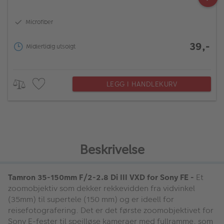
Microfiber
39,-
Midlertidig utsolgt
LEGG I HANDLEKURV
Beskrivelse
Tamron 35-150mm F/2-2.8 Di III VXD for Sony FE -
Et
zoomobjektiv som dekker rekkevidden fra vidvinkel
(35mm) til supertele (150 mm) og er ideell for
reisefotografering. Det er det første zoomobjektivet for
Sony E-fester til speilløse kameraer med fullramme, som