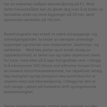
har en maksimal vidåpen blenderåpning på F2. Med
dette fokusområdet kan du glede deg over å ta bilder av
fantastisk utsikt og store bygninger på 35 mm, samt
dynamiske nærbilder på 150 mm.
Reisefotografer kan enkelt ta vakre soloppgangs- og
solnedgangsbilder, ta bilder av særegne utvendige
bygninger og interiør som restauranter, skumrings- og
nattbilder. Med høy ytelse og et bredt utvalg av
opptaksforhold, er dette nye og raske objektivet ideelt
for turer, med sikte på å lage fotografiske verk. I tillegg
til å inkorporere VXD (Voice-coil eXtreme-torque Drive)
sin lineære motorfokusmekanisme, har objektivet veldig
høy hastighet og høy presisjon med autofokus for et
objektiv med rask blenderåpning. I tillegg har den et
nytt design i jakten på forbedret drift og ergonomisk
bekvemmelighet.
Denne objektivfatningen støtter hele utvalget av ofte