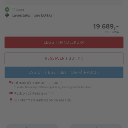
På lager
Lagerstatus i våre butikker
19 689,-
Inkl. MVA
LEGG I HANDLEKURV
RESERVER I BUTIKK
LAG DITT EGET SETT OG FÅ RABATT
Fri frakt på ordre over 2 000,-*
*Gjelder Klimanøytral Servicepakke og levering til våre butikker
Rask og pålitelig levering
Butikker med kunnskapsrike ansatte