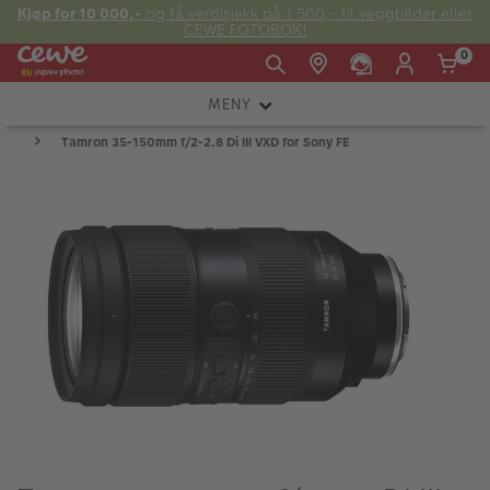
Kjøp for 10 000,-
og få verdisjekk på 1 500,- til veggbilder eller
CEWE FOTOBOK!
0
MENY
Man -
09:00 -
14:00 -
Søndag:
Tamron 35-150mm f/2-2.8 Di III VXD for Sony FE
KAMERA
Fre:
20:00
20:00
OBJEKTIV
FOTOTILBEHØR
E-post:
LYS OG STUDIO
kundeservice@japanphoto.no
INSTANTFOTO
ANALOG
KIKKERTER
RAMMER