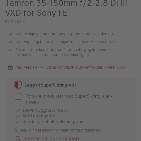
Tamron 35-150mm f/2-2.8 Di III
ALBUM
VXD for Sony FE
Kampanjer
PIM1138312
Merker
Nytt design gir forbedret grep og større intuitiv betjening
Lagersalg
Overlegen og tett fokuseringsevne med en MOD på 0,33 m
Fuktresistent konstruksjon, fluor-coating og hette med
Bildeprodukter
låsemekanisme for større bekvemmelighet
Inkl. verdisjekk til CEWE FOTOBOK eller veggbilder! - verdi 379,-
Fotokurs
Legg til SuperSikring 4 år
Inspirasjon
Forsikre produktet med SuperSikring 4 år
-
Butikkoversikt
1 599,-
100% trygghet i fire år
Aldri egenandel
Hendelige uhell dekkes gratis
SuperSikring er ikke tilgjengelig for bedriftskunder.
Les mer om SuperSikring