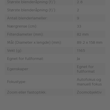
Største blenderåpning (f/):
2.8
Største blenderåpning (f/):
2
Antall blenderlameller:
9
Nærgrense (cm):
33
Filterdiameter (mm):
82 mm
Mål (Diameter x lengde) (mm):
89.2 x 158 mm
Vekt (g):
1165
Egnet for fullformat:
Ja
Egnet for
Egenskaper:
fullformat
Autofokus og
Fokustype:
manuell fokus
Zoom eller fastoptikk:
Zoomobjektiv