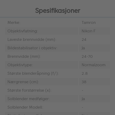
Spesifikasjoner
Merke:
Tamron
Objektivfatning:
Nikon F
Laveste brennvidde (mm):
24
Bildestabilisator i objektiv:
Ja
Brennvidde (mm):
24-70
Objektivtype:
Normalzoom
Største blenderåpning (f/):
2.8
Nærgrense (cm):
38
Største forstørrelse (x):
-
Solblender medfølger:
Ja
Solblender Modell:
-