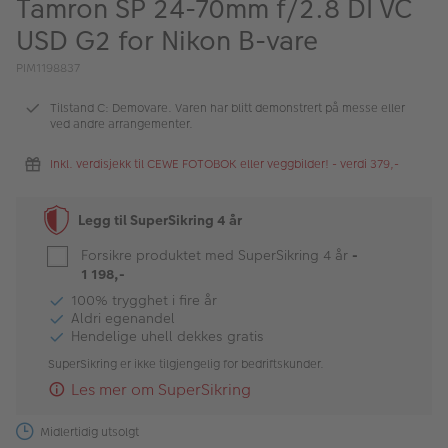
Tamron SP 24-70mm f/2.8 DI VC
ALBUM
USD G2 for Nikon B-vare
Kampanjer
PIM1198837
Merker
Tilstand C: Demovare. Varen har blitt demonstrert på messe eller
ved andre arrangementer.
Lagersalg
Inkl. verdisjekk til CEWE FOTOBOK eller veggbilder! - verdi 379,-
Bildeprodukter
Legg til SuperSikring 4 år
Fotokurs
Forsikre produktet med SuperSikring 4 år
-
1 198,-
Inspirasjon
100% trygghet i fire år
Butikkoversikt
Aldri egenandel
Hendelige uhell dekkes gratis
SuperSikring er ikke tilgjengelig for bedriftskunder.
Les mer om SuperSikring
Midlertidig utsolgt