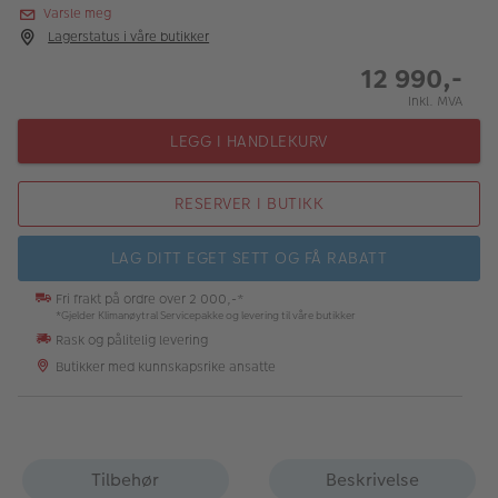
Varsle meg
Lagerstatus i våre butikker
12 990,-
Inkl. MVA
LEGG I HANDLEKURV
RESERVER I BUTIKK
LAG DITT EGET SETT OG FÅ RABATT
Fri frakt på ordre over 2 000,-*
*Gjelder Klimanøytral Servicepakke og levering til våre butikker
Rask og pålitelig levering
Butikker med kunnskapsrike ansatte
Tilbehør
Beskrivelse