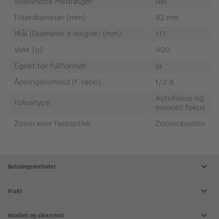
Stativfeste medfølger:
Nei
Filterdiameter (mm):
82 mm
Mål (Diameter x lengde) (mm):
111
Vekt (g):
900
Egnet for fullformat:
Ja
Åpningsforhold (f-ratio):
f/2.8
Autofokus og
Fokustype:
manuell fokus
Zoom eller fastoptikk:
Zoomobjektiv
Betalingsmetoder
Frakt
Kvalitet og sikkerhet