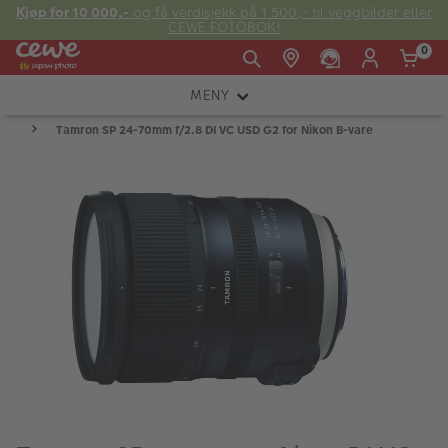
Kjøp for 10 000,-
og få verdisjekk på 1 500,- til veggbilder eller
CEWE FOTOBOK!
0
MENY
Man -
09:00 -
14:00 -
Søndag:
Tamron SP 24-70mm f/2.8 DI VC USD G2 for Nikon B-vare
KAMERA
Fre:
20:00
20:00
OBJEKTIV
FOTOTILBEHØR
E-post:
LYS OG STUDIO
kundeservice@japanphoto.no
INSTANTFOTO
ANALOG
KIKKERTER
RAMMER