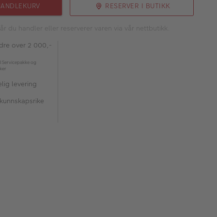
HANDLEKURV
RESERVER I BUTIKK
år du handler eller reserverer varen via vår nettbutikk.
rdre over 2 000,-
l Servicepakke og
kker
lig levering
 kunnskapsrike