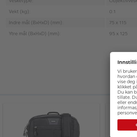
Vesketype:
Objektivves
Vekt (kg):
0.1
Indre mål (BxHxD) (mm):
75 x 115
Ytre mål (BxHxD) (mm):
95 x 125