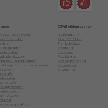
iverse
CEWE bildeprodukter
m CEWE Japan Photo
Bildeprodukter
åre fotobutikker
CEWE FOTOBOK
rriere
Fremkalle bilder
dige stillinger
Veggbilder
undefordeler
Fotogaver
nspirasjonskatalog
Mobildeksler
sirasjon til fotoprodukter
Kort og invitasjoner
nstillinger for informasjonskapsler
Fotokalender
ersonvern
Anledninger
øpsvilkår
rukeravtale
akt og levering
etalingsmetoder
l-retur ordning
penhetsloven
st i test
ww.cewe-global.com