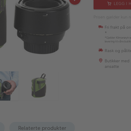
LEGG I 
Prisen gjelder kun n
Fri frakt på o
*
*Gjelder Klimanøytra
levering til våre buti
Rask og pålite
Butikker med
ansatte
Relaterte produkter