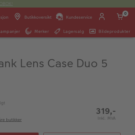
OTOBOK!
0
asjon
Butikkoversikt
Kundeservice
Kampanjer
Merker
Lagersalg
Bildeprodukter
Man -
09:00 -
14:00 -
Søndag:
Fre:
20:00
20:00
Tank Lens Case Duo 5
E-post:
kundeservice@japanphoto.no
lgt
319,-
Inkl. MVA
åre butikker