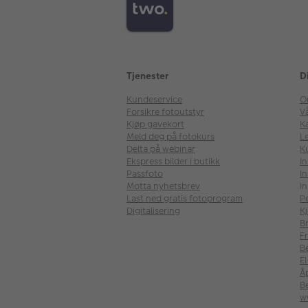
Tjenester
D
Kundeservice
O
Forsikre fotoutstyr
V
Kjøp gavekort
Ka
Meld deg på fotokurs
Le
Delta på webinar
K
Ekspress bilder i butikk
I
Passfoto
In
Motta nyhetsbrev
In
Last ned gratis fotoprogram
P
Digitalisering
Kj
B
Fr
B
E
Å
Be
w