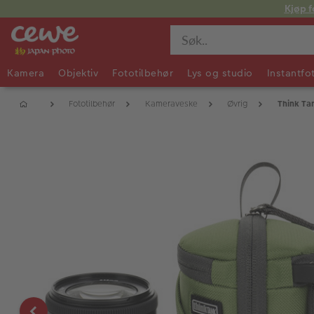
Kjøp f
Kamera
Objektiv
Fototilbehør
Lys og studio
Instantfo
Fototilbehør
Kameraveske
Øvrig
Think Ta