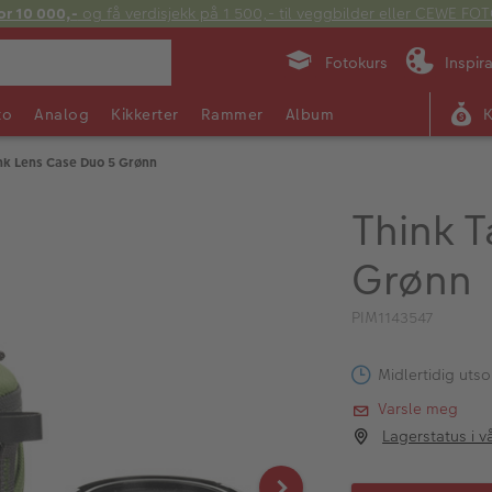
or 10 000,-
og få verdisjekk på 1 500,- til veggbilder eller CEWE F
Fotokurs
Inspir
to
Analog
Kikkerter
Rammer
Album
nk Lens Case Duo 5 Grønn
Think 
Grønn
PIM1143547
Midlertidig utso
Varsle meg
Lagerstatus i v