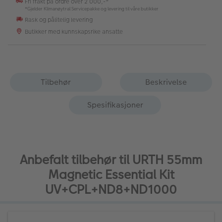
Fri frakt på ordre over 2 000,-*
*Gjelder Klimanøytral Servicepakke og levering til våre butikker
Rask og pålitelig levering
Butikker med kunnskapsrike ansatte
Tilbehør
Beskrivelse
Spesifikasjoner
Anbefalt tilbehør til URTH 55mm
Magnetic Essential Kit
UV+CPL+ND8+ND1000