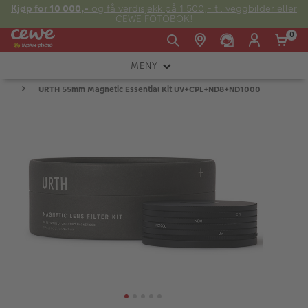
Kjøp for 10 000,-
og få verdisjekk på 1 500,- til veggbilder eller
CEWE FOTOBOK!
0
MENY
Man -
09:00 -
14:00 -
Søndag:
URTH 55mm Magnetic Essential Kit UV+CPL+ND8+ND1000
KAMERA
Fre:
20:00
20:00
OBJEKTIV
FOTOTILBEHØR
E-post:
LYS OG STUDIO
kundeservice@japanphoto.no
INSTANTFOTO
ANALOG
KIKKERTER
RAMMER