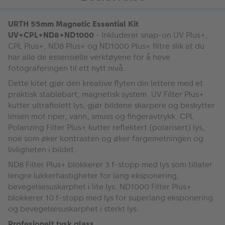
URTH 55mm Magnetic Essential Kit
UV+CPL+ND8+ND1000
- Inkluderer snap-on UV Plus+,
CPL Plus+, ND8 Plus+ og ND1000 Plus+ filtre slik at du
har alle de essensielle verktøyene for å heve
fotograferingen til ett nytt nivå.
Dette kitet gjør den kreative flyten din lettere med et
praktisk stablebart, magnetisk system. UV Filter Plus+
kutter ultrafiolett lys, gjør bildene skarpere og beskytter
linsen mot riper, vann, smuss og fingeravtrykk. CPL
Polarizing Filter Plus+ kutter reflektert (polarisert) lys,
noe som øker kontrasten og øker fargemetningen og
livligheten i bildet.
ND8 Filter Plus+ blokkerer 3 f-stopp med lys som tillater
lengre lukkerhastigheter for lang eksponering,
bevegelsesuskarphet i lite lys. ND1000 Filter Plus+
blokkerer 10 f-stopp med lys for superlang eksponering
og bevegelsesuskarphet i sterkt lys.
Profesjonelt tysk glass