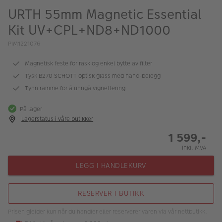
ALBUM
URTH 55mm Magnetic Essential
Kit UV+CPL+ND8+ND1000
Kampanjer
PIM1221076
Merker
Magnetisk feste for rask og enkel bytte av filter
Lagersalg
Tysk B270 SCHOTT optisk glass med nano-belegg
Bildeprodukter
Tynn ramme for å unngå vignettering
På lager
Fotokurs
Lagerstatus i våre butikker
1 599,-
Inspirasjon
Inkl. MVA
Butikkoversikt
LEGG I HANDLEKURV
RESERVER I BUTIKK
Prisen gjelder kun når du handler eller reserverer varen via vår nettbutikk.