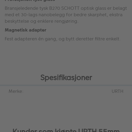
Bransjeledende tysk B270 SCHOTT optisk glass er belagt
med et 30-lags nanobelegg for bedre skarphet, ekstra
beskyttelse og enklere rengjøring.
Magnetisk adapter
Fest adapteren én gang, og bytt deretter filtre enkelt.
Spesifikasjoner
Merke:
URTH
Kunder som kjøpte URTH 55mm