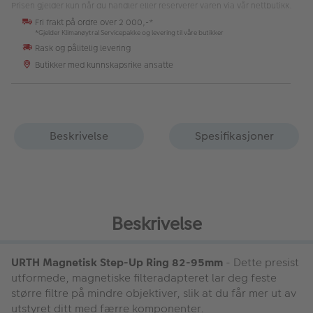
Prisen gjelder kun når du handler eller reserverer varen via vår nettbutikk.
Fri frakt på ordre over 2 000,-*
*Gjelder Klimanøytral Servicepakke og levering til våre butikker
Rask og pålitelig levering
Butikker med kunnskapsrike ansatte
Beskrivelse
Spesifikasjoner
Beskrivelse
URTH Magnetisk Step-Up Ring 82-95mm
- Dette presist
utformede, magnetiske filteradapteret lar deg feste
større filtre på mindre objektiver, slik at du får mer ut av
utstyret ditt med færre komponenter.