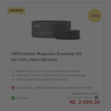
KAMPANJE
-30%
URTH 95mm Magnetic Essential Kit
UV+CPL+ND8+ND1000
Magnetisk feste for rask og enkel bytte av filter
Tysk B270 SCHOTT optisk glass med nano-belegg
Tynn ramme for å unngå vignettering
LAGERSALG - tilbudet gjelder kun så langt lageret rekker!
Ordinær pris 2 999,-
Laveste pris 2 999,-
På lager
Nå 2 099,30