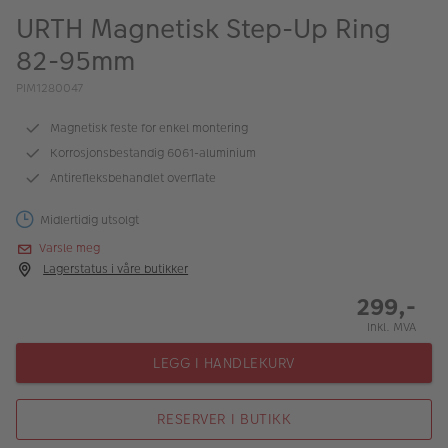
ALBUM
URTH Magnetisk Step-Up Ring
82-95mm
Kampanjer
PIM1280047
Merker
Magnetisk feste for enkel montering
Lagersalg
Korrosjonsbestandig 6061-aluminium
Bildeprodukter
Antirefleksbehandlet overflate
Midlertidig utsolgt
Fotokurs
Varsle meg
Lagerstatus i våre butikker
Inspirasjon
299,-
Butikkoversikt
Inkl. MVA
LEGG I HANDLEKURV
RESERVER I BUTIKK