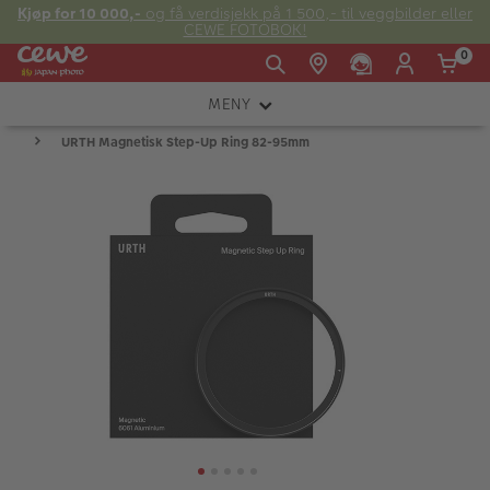
Kjøp for 10 000,-
og få verdisjekk på 1 500,- til veggbilder eller
CEWE FOTOBOK!
0
MENY
Man -
09:00 -
14:00 -
Søndag:
URTH Magnetisk Step-Up Ring 82-95mm
KAMERA
Fre:
20:00
20:00
OBJEKTIV
FOTOTILBEHØR
E-post:
LYS OG STUDIO
kundeservice@japanphoto.no
INSTANTFOTO
ANALOG
KIKKERTER
RAMMER