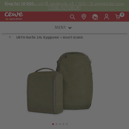
Kjøp for 10 000,-
og få verdisjekk på 1 500,- til veggbilder eller
CEWE FOTOBOK!
0
MENY
Man -
09:00 -
14:00 -
Søndag:
URTH Norite 24L Ryggsekk + Insert Grønn
KAMERA
Fre:
20:00
20:00
OBJEKTIV
FOTOTILBEHØR
E-post:
LYS OG STUDIO
kundeservice@japanphoto.no
INSTANTFOTO
ANALOG
KIKKERTER
RAMMER