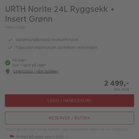
ALBUM
URTH Norite 24L Ryggsekk +
Insert Grønn
Kampanjer
PIM1212880
Merker
Værbestandig 600D resirkulert nylon
Lagersalg
Tilpassbar organisasjon, justerbare skillevegger.
Bildeprodukter
På lager
Kun 1 igjen på lager
Lagerstatus i våre butikker
Fotokurs
2 499,-
Inspirasjon
Inkl. MVA
Butikkoversikt
LEGG I HANDLEKURV
RESERVER I BUTIKK
Prisen gjelder kun når du handler eller reserverer varen via vår nettbutikk.
Fri frakt på ordre over 2 000,-*