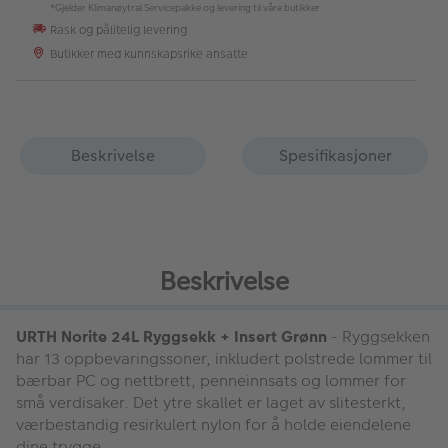
*Gjelder Klimanøytral Servicepakke og levering til våre butikker
Rask og pålitelig levering
Butikker med kunnskapsrike ansatte
Beskrivelse
Spesifikasjoner
Beskrivelse
URTH Norite 24L Ryggsekk + Insert Grønn
- Ryggsekken
har 13 oppbevaringssoner, inkludert polstrede lommer til
bærbar PC og nettbrett, penneinnsats og lommer for
små verdisaker. Det ytre skallet er laget av slitesterkt,
værbestandig resirkulert nylon for å holde eiendelene
dine trygge.