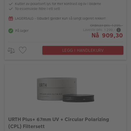
Kutter av polarisert lys for mer kontrast og liv i bildene
To essensielle filtre i ett sett
LAGERSALG - tilbudet gjelder kun så langt lageret rekker!
Ordinær pris 1 299,-
Laveste pris 1 299,-
På lager
Nå 909,30
LEGG I HANDLEKURV
URTH Plus+ 67mm UV + Circular Polarizing
(CPL) Filtersett