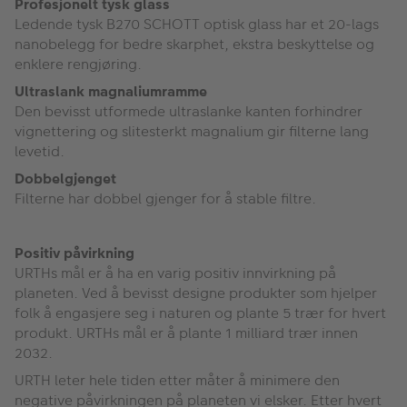
Profesjonelt tysk glass
Ledende tysk B270 SCHOTT optisk glass har et 20-lags
nanobelegg for bedre skarphet, ekstra beskyttelse og
enklere rengjøring.
Ultraslank magnaliumramme
Den bevisst utformede ultraslanke kanten forhindrer
vignettering og slitesterkt magnalium gir filterne lang
levetid.
Dobbelgjenget
Filterne har dobbel gjenger for å stable filtre.
Positiv påvirkning
URTHs mål er å ha en varig positiv innvirkning på
planeten. Ved å bevisst designe produkter som hjelper
folk å engasjere seg i naturen og plante 5 trær for hvert
produkt. URTHs mål er å plante 1 milliard trær innen
2032.
URTH leter hele tiden etter måter å minimere den
negative påvirkningen på planeten vi elsker. Etter hvert