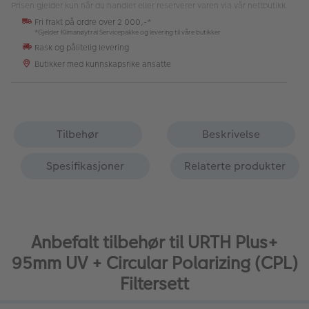
Prisen gjelder kun når du handler eller reserverer varen via vår nettbutikk.
Fri frakt på ordre over 2 000,-*
*Gjelder Klimanøytral Servicepakke og levering til våre butikker
Rask og pålitelig levering
Butikker med kunnskapsrike ansatte
Tilbehør
Beskrivelse
Spesifikasjoner
Relaterte produkter
Anbefalt tilbehør til URTH Plus+
95mm UV + Circular Polarizing (CPL)
Filtersett