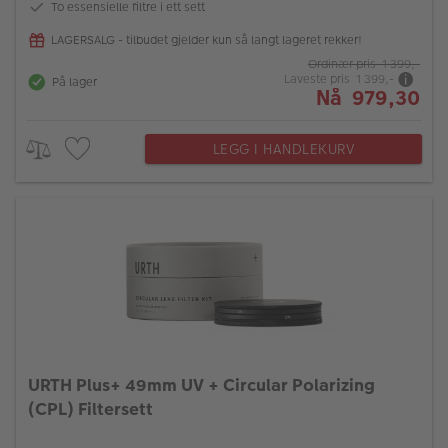
To essensielle filtre i ett sett
LAGERSALG - tilbudet gjelder kun så langt lageret rekker!
Ordinær pris 1 399,-
Laveste pris 1 399,-
På lager
Nå 979,30
LEGG I HANDLEKURV
URTH Plus+ 49mm UV + Circular Polarizing
(CPL) Filtersett