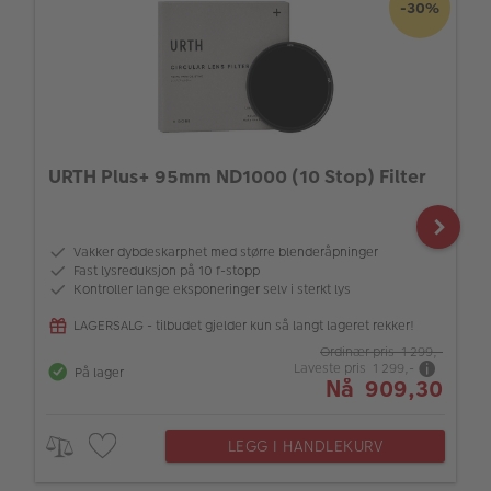
-30%
URTH Plus+ 95mm ND1000 (10 Stop) Filter
Vakker dybdeskarphet med større blenderåpninger
Fast lysreduksjon på 10 f-stopp
Kontroller lange eksponeringer selv i sterkt lys
LAGERSALG - tilbudet gjelder kun så langt lageret rekker!
Ordinær pris 1 299,-
Laveste pris 1 299,-
På lager
Nå 909,30
LEGG I HANDLEKURV