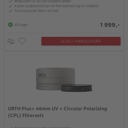
Reduserer UV-lys for skarpere bilder
Kutter av polarisert lys for mer kontrast og liv i bildene
To essensielle filtre i ett sett
1 999,-
På lager
LEGG I HANDLEKURV
URTH Plus+ 46mm UV + Circular Polarizing
(CPL) Filtersett