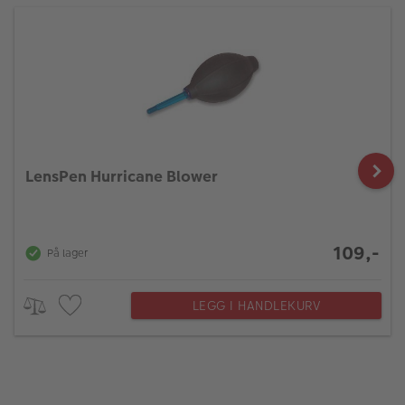
LensPen Hurricane Blower
109,-
På lager
LEGG I HANDLEKURV