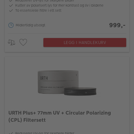
Reduserer UV-lys for skarpere bilder
Kutter av polarisert lys for mer kontrast og liv i bildene
To essensielle filtre i ett sett
999,-
Midlertidig utsolgt
LEGG I HANDLEKURV
URTH Plus+ 77mm UV + Circular Polarizing
(CPL) Filtersett
Reduserer UV-lys for skarpere bilder