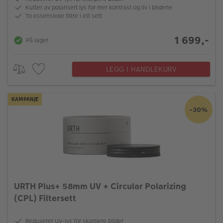
Kutter av polarisert lys for mer kontrast og liv i bildene
To essensielle filtre i ett sett
1 699,-
På lager
LEGG I HANDLEKURV
KAMPANJE
-30%
URTH Plus+ 58mm UV + Circular Polarizing
(CPL) Filtersett
Reduserer UV-lys for skarpere bilder