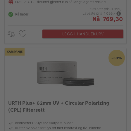
LAGERSALG - tilbudet gjelder kun så langt lageret rekker!
Ordinær pris 1 099,-
Laveste pris 1 099,-
På lager
Nå 769,30
LEGG I HANDLEKURV
KAMPANJE
-30%
URTH Plus+ 62mm UV + Circular Polarizing
(CPL) Filtersett
Reduserer UV-lys for skarpere bilder
Kutter av polarisert lys for mer kontrast og liv i bildene