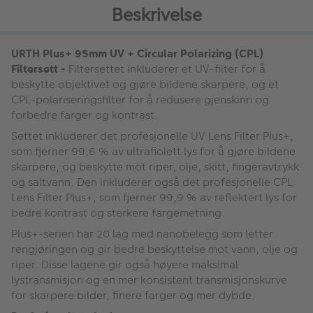
Beskrivelse
URTH Plus+ 95mm UV + Circular Polarizing (CPL)
Filtersett -
Filtersettet inkluderer et UV-filter for å
beskytte objektivet og gjøre bildene skarpere, og et
CPL-polariseringsfilter for å redusere gjenskinn og
forbedre farger og kontrast.
Settet inkluderer det profesjonelle UV Lens Filter Plus+,
som fjerner 99,6 % av ultrafiolett lys for å gjøre bildene
skarpere, og beskytte mot riper, olje, skitt, fingeravtrykk
og saltvann. Den inkluderer også det profesjonelle CPL
Lens Filter Plus+, som fjerner 99,9 % av reflektert lys for
bedre kontrast og sterkere fargemetning.
Plus+-serien har 20 lag med nanobelegg som letter
rengjøringen og gir bedre beskyttelse mot vann, olje og
riper. Disse lagene gir også høyere maksimal
lystransmisjon og en mer konsistent transmisjonskurve
for skarpere bilder, finere farger og mer dybde.