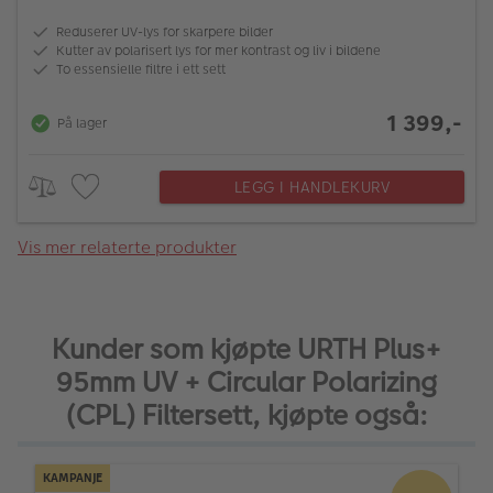
Reduserer UV-lys for skarpere bilder
Kutter av polarisert lys for mer kontrast og liv i bildene
To essensielle filtre i ett sett
1 399,-
På lager
LEGG I HANDLEKURV
Vis mer relaterte produkter
Kunder som kjøpte URTH Plus+
95mm UV + Circular Polarizing
(CPL) Filtersett, kjøpte også:
KAMPANJE