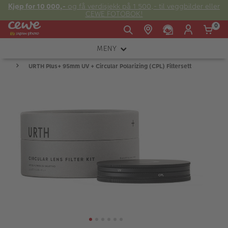
Kjøp for 10 000,-
og få verdisjekk på 1 500,- til veggbilder eller
CEWE FOTOBOK!
0
MENY
Man -
09:00 -
14:00 -
Søndag:
URTH Plus+ 95mm UV + Circular Polarizing (CPL) Filtersett
KAMERA
Fre:
20:00
20:00
OBJEKTIV
FOTOTILBEHØR
E-post:
LYS OG STUDIO
kundeservice@japanphoto.no
INSTANTFOTO
ANALOG
KIKKERTER
RAMMER