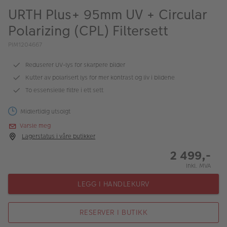
ALBUM
URTH Plus+ 95mm UV + Circular
Polarizing (CPL) Filtersett
Kampanjer
PIM1204667
Merker
Reduserer UV-lys for skarpere bilder
Lagersalg
Kutter av polarisert lys for mer kontrast og liv i bildene
Bildeprodukter
To essensielle filtre i ett sett
Midlertidig utsolgt
Fotokurs
Varsle meg
Lagerstatus i våre butikker
Inspirasjon
2 499,-
Butikkoversikt
Inkl. MVA
LEGG I HANDLEKURV
RESERVER I BUTIKK