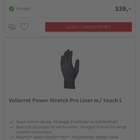
339,-
På lager
LEGG I HANDLEKURV
Vallerret Power Stretch Pro Liner m/ touch L
Touch Screen-Ready: På begge Pekefingre og tommelfingre
Bruk som baselayer for ekstra varme: Designet til bruk inni øvrige
Vallerret fotohansker
Polartec® Power Stretch® Pro™: Prisvinnende dobbelt strikk