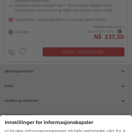
Vallerret fotohansker
Polartec® Power Stretch® Pro™: Prisvinnende dobbelt strikk
konstruksjon fra Polartec® gir både høy yteevne og er veldig
slitesterk
LAGERSALG - tilbudet gjelder kun så langt lageret rekker!
Ordinær pris 339,-
Laveste pris 339,-
På lager
Nå 237,30
LEGG I HANDLEKURV
Betalingsmetoder
Frakt
Kvalitet og sikkerhet
CEWE bærekraft
Tjenester