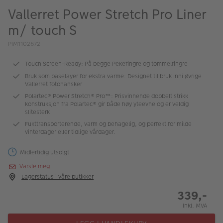
ALBUM
Vallerret Power Stretch Pro Liner
m/ touch S
Kampanjer
PIM1102672
Merker
Touch Screen-Ready: På begge Pekefingre og tommelfingre
Lagersalg
Bruk som baselayer for ekstra varme: Designet til bruk inni øvrige
Vallerret fotohansker
Bildeprodukter
Polartec® Power Stretch® Pro™: Prisvinnende dobbelt strikk
konstruksjon fra Polartec® gir både høy yteevne og er veldig
slitesterk
Fotokurs
Fukttransporterende, varm og behagelig, og perfekt for milde
vinterdager eller tidlige vårdager.
Inspirasjon
Midlertidig utsolgt
Butikkoversikt
Varsle meg
Lagerstatus i våre butikker
339,-
Inkl. MVA