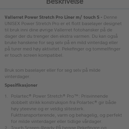
Beskrivelse
Vallerret Power Stretch Pro Liner m/ touch S -
Denne
UNISEX Power Stretch Pro er et flott baselayer designet
til bruk inni dine øvrige Vallerret fotohansker på de
dager der du trenger den ekstra varmen. Du kan også
bruke hanskene for seg selv på en mild vinterdag eller
på turer med høy aktivitet. Pekefinger og tommelfinger
er touch screen kompatibel.
Bruk som baselayer eller for seg selv på milde
vinterdager.
Spesifikasjoner
Polartec® Power Stretch® Pro™: Prisvinnende
dobbelt strikk konstruksjon fra Polartec® gir både
høy yteevne og er veldig slitesterk.
Fukttransporterende, varm og behagelig, og perfekt
for milde vinterdager eller tidlige vårdager.
Touch Screen-Ready:På begge Pekefingre og