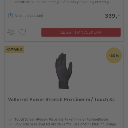
konstruksjon fra Polartec® gir både høy yteevne og er veldig
slitesterk
339,-
Midlertidig utsolgt
LEGG I HANDLEKURV
KAMPANJE
-30%
Vallerret Power Stretch Pro Liner m/ touch XL
Touch Screen-Ready: På begge Pekefingre og tommelfingre
Bruk som baselayer for ekstra varme: Designet til bruk inni øvrige