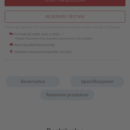
LEGG I HANDLEKURV
RESERVER I BUTIKK
Prisen gjelder kun når du handler eller reserverer varen via vår nettbutikk.
Fri frakt på ordre over 2 000,-*
*Gjelder Klimanøytral Servicepakke og levering til våre butikker
Rask og pålitelig levering
Butikker med kunnskapsrike ansatte
Beskrivelse
Spesifikasjoner
Relaterte produkter