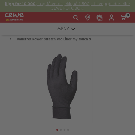
Kjøp for 10 000,-
og få verdisjekk på 1 500,- til veggbilder eller
CEWE FOTOBOK!
0
MENY
Man -
09:00 -
14:00 -
Søndag:
Vallerret Power Stretch Pro Liner m/ touch S
KAMERA
Fre:
20:00
20:00
OBJEKTIV
FOTOTILBEHØR
E-post:
LYS OG STUDIO
kundeservice@japanphoto.no
INSTANTFOTO
ANALOG
KIKKERTER
RAMMER