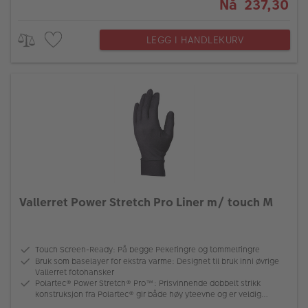
Nå 237,30
LEGG I HANDLEKURV
Vallerret Power Stretch Pro Liner m/ touch M
Touch Screen-Ready: På begge Pekefingre og tommelfingre
Bruk som baselayer for ekstra varme: Designet til bruk inni øvrige
Vallerret fotohansker
Polartec® Power Stretch® Pro™: Prisvinnende dobbelt strikk
konstruksjon fra Polartec® gir både høy yteevne og er veldig
slitesterk