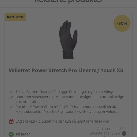
KAMPANJE
-30%
Vallerret Power Stretch Pro Liner m/ touch XS
Touch Screen-Ready: På begge Pekefingre og tommelfingre
Bruk som baselayer for ekstra varme: Designet til bruk inni øvrige
Vallerret fotohansker
Polartec® Power Stretch® Pro™: Prisvinnende dobbelt strikk
konstruksjon fra Polartec® gir både høy yteevne og er veldig
slitesterk
LAGERSALG - tilbudet gjelder kun så langt lageret rekker!
Ordinær pris 339,-
Laveste pris 339,-
På lager