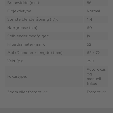
Brennvidde (mm):
56
Objektivtype:
Normal
Største blenderåpning (f/):
1,4
Nærgrense (cm):
60
Solblender medfølger:
Ja
Filterdiameter (mm):
52
Mål (Diameter x lengde) (mm):
65 x 72
Vekt (g):
290
Autofokus
og
Fokustype:
manuell
fokus
Zoom eller fastoptikk:
Fastoptikk