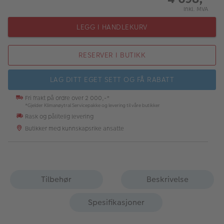
Inkl. MVA
LEGG I HANDLEKURV
RESERVER I BUTIKK
LAG DITT EGET SETT OG FÅ RABATT
Fri frakt på ordre over 2 000,-*
*Gjelder Klimanøytral Servicepakke og levering til våre butikker
Rask og pålitelig levering
Butikker med kunnskapsrike ansatte
Tilbehør
Beskrivelse
Spesifikasjoner