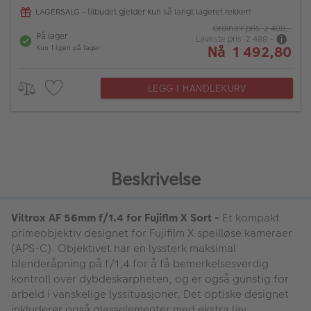
LAGERSALG - tilbudet gjelder kun så langt lageret rekker!
Ordinær pris 2 488,-
På lager
Laveste pris 2 488,-
Nå 1 492,80
Kun 1 igjen på lager
LEGG I HANDLEKURV
Beskrivelse
Viltrox AF 56mm f/1.4 for Fujiflm X Sort -
Et kompakt
primeobjektiv designet for Fujifilm X speilløse kameraer
(APS-C). Objektivet har en lyssterk maksimal
blenderåpning på f/1,4 for å få bemerkelsesverdig
kontroll over dybdeskarpheten, og er også gunstig for
arbeid i vanskelige lyssituasjoner. Det optiske designet
inkluderer også glasselementer med ekstra lav