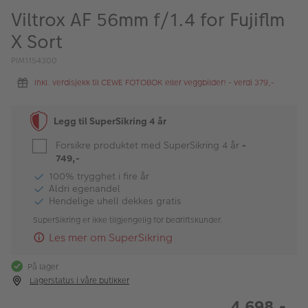
ALBUM
Viltrox AF 56mm f/1.4 for Fujiflm
X Sort
Kampanjer
PIM1154300
Merker
Inkl. verdisjekk til CEWE FOTOBOK eller veggbilder! - verdi 379,-
Lagersalg
Bildeprodukter
Legg til SuperSikring 4 år
Forsikre produktet med SuperSikring 4 år
-
749,-
Fotokurs
100% trygghet i fire år
Aldri egenandel
Inspirasjon
Hendelige uhell dekkes gratis
Butikkoversikt
SuperSikring er ikke tilgjengelig for bedriftskunder.
Les mer om SuperSikring
På lager
Lagerstatus i våre butikker
4 698,-