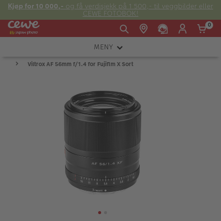
Kjøp for 10 000,-
og få verdisjekk på 1 500,- til veggbilder eller
CEWE FOTOBOK!
0
MENY
Man -
09:00 -
14:00 -
Søndag:
Viltrox AF 56mm f/1.4 for Fujiflm X Sort
KAMERA
Fre:
20:00
20:00
OBJEKTIV
FOTOTILBEHØR
E-post:
LYS OG STUDIO
kundeservice@japanphoto.no
INSTANTFOTO
ANALOG
KIKKERTER
RAMMER