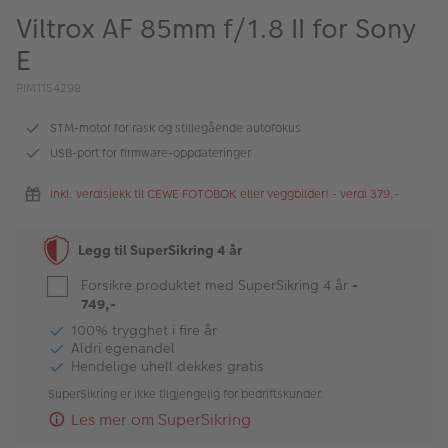
ALBUM
Viltrox AF 85mm f/1.8 II for Sony
E
Kampanjer
PIM1154298
Merker
STM-motor for rask og stillegående autofokus
Lagersalg
USB-port for firmware-oppdateringer
Bildeprodukter
Inkl. verdisjekk til CEWE FOTOBOK eller veggbilder! - verdi 379,-
Fotokurs
Legg til SuperSikring 4 år
Inspirasjon
Forsikre produktet med SuperSikring 4 år
-
749,-
Butikkoversikt
100% trygghet i fire år
Aldri egenandel
Hendelige uhell dekkes gratis
SuperSikring er ikke tilgjengelig for bedriftskunder.
Les mer om SuperSikring