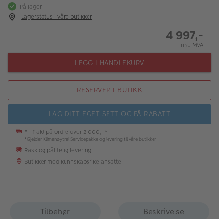
På lager
Lagerstatus i våre butikker
4 997,-
Inkl. MVA
LEGG I HANDLEKURV
RESERVER I BUTIKK
LAG DITT EGET SETT OG FÅ RABATT
Fri frakt på ordre over 2 000,-*
*Gjelder Klimanøytral Servicepakke og levering til våre butikker
Rask og pålitelig levering
Butikker med kunnskapsrike ansatte
Tilbehør
Beskrivelse