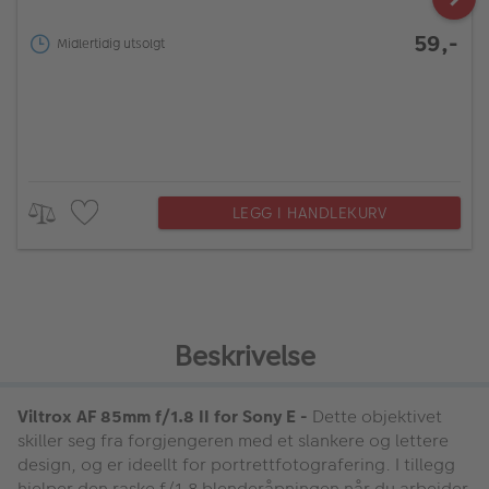
59,-
Midlertidig utsolgt
LEGG I HANDLEKURV
Beskrivelse
Viltrox AF 85mm f/1.8 II for Sony E -
Dette objektivet
skiller seg fra forgjengeren med et slankere og lettere
design, og er ideellt for portrettfotografering. I tillegg
hjelper den raske f/1.8 blenderåpningen når du arbeider