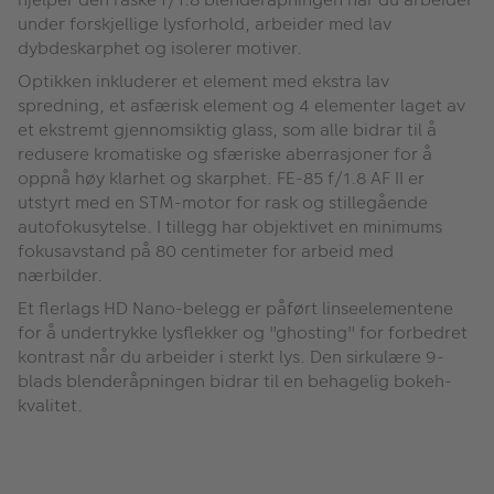
under forskjellige lysforhold, arbeider med lav
dybdeskarphet og isolerer motiver.
Optikken inkluderer et element med ekstra lav
spredning, et asfærisk element og 4 elementer laget av
et ekstremt gjennomsiktig glass, som alle bidrar til å
redusere kromatiske og sfæriske aberrasjoner for å
oppnå høy klarhet og skarphet. FE-85 f/1.8 AF II er
utstyrt med en STM-motor for rask og stillegående
autofokusytelse. I tillegg har objektivet en minimums
fokusavstand på 80 centimeter for arbeid med
nærbilder.
Et flerlags HD Nano-belegg er påført linseelementene
for å undertrykke lysflekker og "ghosting" for forbedret
kontrast når du arbeider i sterkt lys. Den sirkulære 9-
blads blenderåpningen bidrar til en behagelig bokeh-
kvalitet.