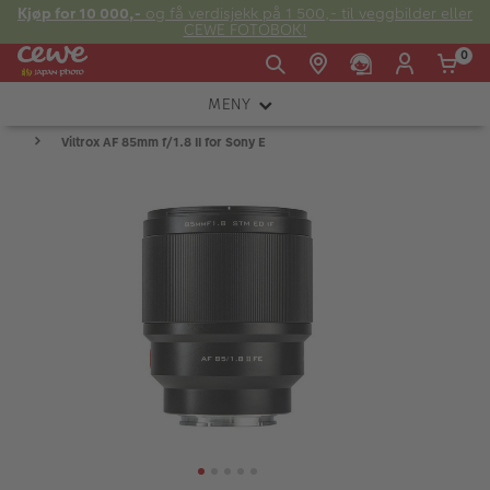
Kjøp for 10 000,-
og få verdisjekk på 1 500,- til veggbilder eller
CEWE FOTOBOK!
0
MENY
Man -
09:00 -
14:00 -
Søndag:
Viltrox AF 85mm f/1.8 II for Sony E
KAMERA
Fre:
20:00
20:00
OBJEKTIV
FOTOTILBEHØR
E-post:
LYS OG STUDIO
kundeservice@japanphoto.no
INSTANTFOTO
ANALOG
KIKKERTER
RAMMER