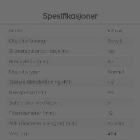
Spesifikasjoner
Merke:
Viltrox
Objektivfatning:
Sony E
Bildestabilisator i objektiv:
Nei
Brennvidde (mm):
85
Objektivtype:
Normal
Største blenderåpning (f/):
1,8
Nærgrense (cm):
80
Solblender medfølger:
Ja
Filterdiameter (mm):
72
Mål (Diameter x lengde) (mm):
80 x 92
Vekt (g):
484