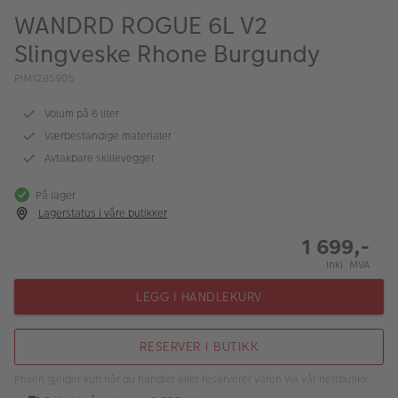
ALBUM
WANDRD ROGUE 6L V2
Slingveske Rhone Burgundy
Kampanjer
PIM1285905
Merker
Volum på 6 liter
Lagersalg
Værbestandige materialer
Bildeprodukter
Avtakbare skillevegger
På lager
Fotokurs
Lagerstatus i våre butikker
1 699,-
Inspirasjon
Inkl. MVA
Butikkoversikt
LEGG I HANDLEKURV
RESERVER I BUTIKK
Prisen gjelder kun når du handler eller reserverer varen via vår nettbutikk.