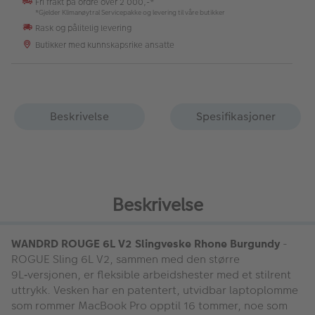
Fri frakt på ordre over 2 000,-*
*Gjelder Klimanøytral Servicepakke og levering til våre butikker
Rask og pålitelig levering
Butikker med kunnskapsrike ansatte
Beskrivelse
Spesifikasjoner
Beskrivelse
WANDRD ROUGE 6L V2 Slingveske Rhone Burgundy
-
ROGUE Sling 6L V2, sammen med den større
9L‑versjonen, er fleksible arbeidshester med et stilrent
uttrykk. Vesken har en patentert, utvidbar laptoplomme
som rommer MacBook Pro opptil 16 tommer, noe som