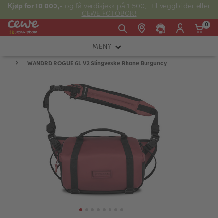
Kjøp for 10 000,-
og få verdisjekk på 1 500,- til veggbilder eller
CEWE FOTOBOK!
0
MENY
Man -
09:00 -
14:00 -
Søndag:
WANDRD ROGUE 6L V2 Slingveske Rhone Burgundy
KAMERA
Fre:
20:00
20:00
OBJEKTIV
FOTOTILBEHØR
E-post:
LYS OG STUDIO
kundeservice@japanphoto.no
INSTANTFOTO
ANALOG
KIKKERTER
RAMMER