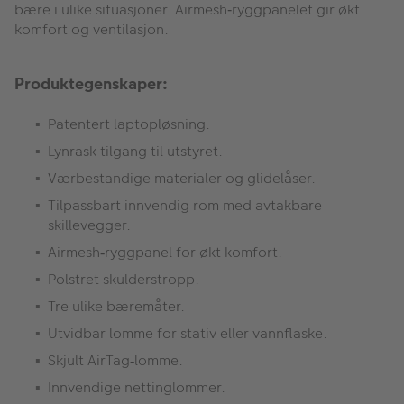
bære i ulike situasjoner. Airmesh‑ryggpanelet gir økt
komfort og ventilasjon.
Produktegenskaper:
Patentert laptopløsning.
Lynrask tilgang til utstyret.
Værbestandige materialer og glidelåser.
Tilpassbart innvendig rom med avtakbare
skillevegger.
Airmesh
ryggpanel for
ø
kt komfort.
‑
Polstret skulderstropp.
Tre ulike b
æ
rem
å
ter.
Utvidbar lomme for stativ eller vannflaske.
Skjult AirTag
lomme.
‑
Innvendige nettinglommer.