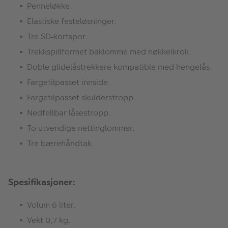
Pennel
ø
kke.
Elastiske festel
ø
sninger.
Tre SD
kortspor.
‑
Trekkspillformet baklomme med n
ø
kkelkrok.
Doble glidel
å
strekkere kompatible med hengel
å
s.
Fargetilpasset innside.
Fargetilpasset skulderstropp.
Nedfellbar låsestropp.
To utvendige nettinglommer.
Tre bærehåndtak.
Spesifikasjoner:
Volum 6 liter.
Vekt 0,7 kg.