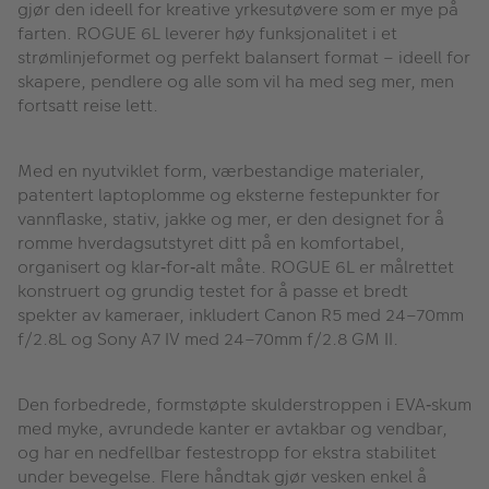
gjør den ideell for kreative yrkesutøvere som er mye på
farten. ROGUE 6L leverer høy funksjonalitet i et
strømlinjeformet og perfekt balansert format – ideell for
skapere, pendlere og alle som vil ha med seg mer, men
fortsatt reise lett.
Med en nyutviklet form, værbestandige materialer,
patentert laptoplomme og eksterne festepunkter for
vannflaske, stativ, jakke og mer, er den designet for å
romme hverdagsutstyret ditt på en komfortabel,
organisert og klar‑for‑alt måte. ROGUE 6L er målrettet
konstruert og grundig testet for å passe et bredt
spekter av kameraer, inkludert Canon R5 med 24–70mm
f/2.8L og Sony A7 IV med 24–70mm f/2.8 GM II.
Den forbedrede, formstøpte skulderstroppen i EVA‑skum
med myke, avrundede kanter er avtakbar og vendbar,
og har en nedfellbar festestropp for ekstra stabilitet
under bevegelse. Flere håndtak gjør vesken enkel å