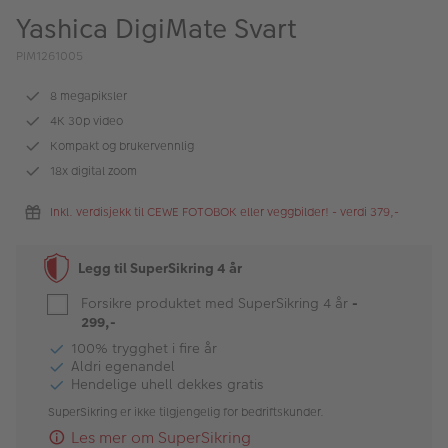
ALBUM
Yashica DigiMate Svart
Kampanjer
PIM1261005
Merker
8 megapiksler
4K 30p video
Lagersalg
Kompakt og brukervennlig
18x digital zoom
Bildeprodukter
Inkl. verdisjekk til CEWE FOTOBOK eller veggbilder! - verdi 379,-
Fotokurs
Legg til SuperSikring 4 år
Inspirasjon
Forsikre produktet med SuperSikring 4 år
-
Butikkoversikt
299,-
100% trygghet i fire år
Aldri egenandel
Hendelige uhell dekkes gratis
SuperSikring er ikke tilgjengelig for bedriftskunder.
Les mer om SuperSikring