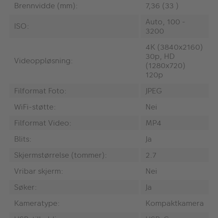
Brennvidde (mm):
7,36 (33 )
Auto, 100 -
ISO:
3200
4K (3840x2160)
30p, HD
Videoppløsning:
(1280x720)
120p
Filformat Foto:
JPEG
WiFi-støtte:
Nei
Filformat Video:
MP4
Blits:
Ja
Skjermstørrelse (tommer):
2.7
Vribar skjerm:
Nei
Søker:
Ja
Kameratype:
Kompaktkamera