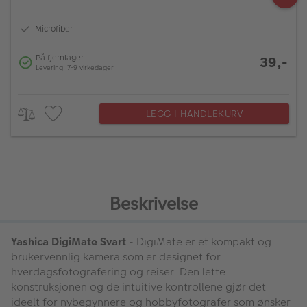
Microfiber
På fjernlager
39,-
Levering: 7-9 virkedager
LEGG I HANDLEKURV
Beskrivelse
Yashica DigiMate Svart
- DigiMate er et kompakt og
brukervennlig kamera som er designet for
hverdagsfotografering og reiser. Den lette
konstruksjonen og de intuitive kontrollene gjør det
ideelt for nybegynnere og hobbyfotografer som ønsker