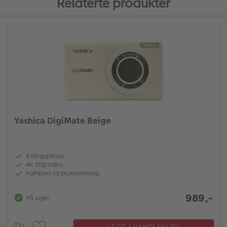
Relaterte produkter
Yashica DigiMate Beige
8 megapiksler
4K 30p video
Kompakt og brukervennlig
989,-
På lager