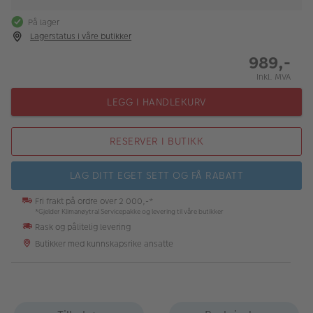
På lager
Lagerstatus i våre butikker
989,-
Inkl. MVA
LEGG I HANDLEKURV
RESERVER I BUTIKK
LAG DITT EGET SETT OG FÅ RABATT
Fri frakt på ordre over 2 000,-*
*Gjelder Klimanøytral Servicepakke og levering til våre butikker
Rask og pålitelig levering
Butikker med kunnskapsrike ansatte