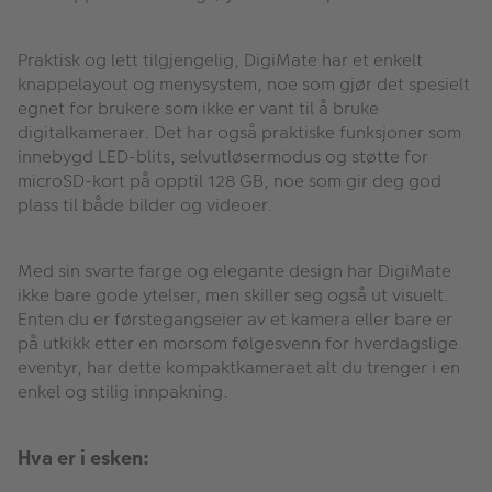
Praktisk og lett tilgjengelig, DigiMate har et enkelt
knappelayout og menysystem, noe som gjør det spesielt
egnet for brukere som ikke er vant til å bruke
digitalkameraer. Det har også praktiske funksjoner som
innebygd LED-blits, selvutløsermodus og støtte for
microSD-kort på opptil 128 GB, noe som gir deg god
plass til både bilder og videoer.
Med sin svarte farge og elegante design har DigiMate
ikke bare gode ytelser, men skiller seg også ut visuelt.
Enten du er førstegangseier av et kamera eller bare er
på utkikk etter en morsom følgesvenn for hverdagslige
eventyr, har dette kompaktkameraet alt du trenger i en
enkel og stilig innpakning.
Hva er i esken: