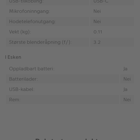
USB-tilkobling:
USB-C
Mikrofoninngang:
Nei
Hodetelefonutgang:
Nei
Vekt (kg):
0.11
Største blenderåpning (f/):
3.2
I Esken
Oppladbart batteri:
Ja
Batterilader:
Nei
USB-kabel:
Ja
Rem:
Nei