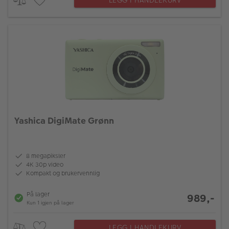
LEGG I HANDLEKURV
Yashica DigiMate Grønn
8 megapiksler
4K 30p video
Kompakt og brukervennlig
På lager
989,-
Kun 1 igjen på lager
LEGG I HANDLEKURV