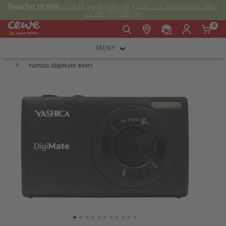
Kjøp for 10 000,-
og få verdisjekk på 1 500,- til veggbilder eller
CEWE FOTOBOK!
0
MENY
Man -
09:00 -
14:00 -
Søndag:
Yashica DigiMate Svart
KAMERA
Fre:
20:00
20:00
OBJEKTIV
FOTOTILBEHØR
E-post:
LYS OG STUDIO
kundeservice@japanphoto.no
INSTANTFOTO
ANALOG
KIKKERTER
RAMMER