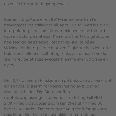
en enkel fotograferingsopplevelse.
Kjernen i DigiMate er en 8 MP-sensor som kan ta
høyoppløselige stillbilder på opptil 64 MP ved hjelp av
interpolering, noe som sikrer at minnene dine blir tatt
opp med skarpe detaljer. Kameraet har 18x digital zoom,
noe som gir deg fleksibilitet når du skal ta både
vidvinkelbilder og fjerne motiver. DigiMate har den rette
balansen mellom enkelhet og funksjon, uansett om du
skal forevige et stille øyeblikk hjemme eller utforske en
ny by.
Den 2,7-tommers TFT-skjermen på baksiden av kameraet
gir en tydelig skjerm for komponering av bilder og
visning av bilder. DigiMate har flere
opptaksoppløsninger for video - fra HD og Full HD til
2,7K - med videoutgang som kan økes til 4K med 30
bilder i sekundet. Det er et godt valg for å fange korte
reiseklipp eller hverdagsøyeblikk uten problemer.