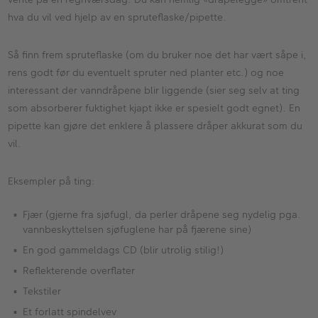
hva du vil ved hjelp av en spruteflaske/pipette.
Så finn frem spruteflaske (om du bruker noe det har vært såpe i,
rens godt før du eventuelt spruter ned planter etc.) og noe
interessant der vanndråpene blir liggende (sier seg selv at ting
som absorberer fuktighet kjapt ikke er spesielt godt egnet). En
pipette kan gjøre det enklere å plassere dråper akkurat som du
vil.
Eksempler på ting:
Fjær (gjerne fra sjøfugl, da perler dråpene seg nydelig pga.
vannbeskyttelsen sjøfuglene har på fjærene sine)
En god gammeldags CD (blir utrolig stilig!)
Reflekterende overflater
Tekstiler
Et forlatt spindelvev