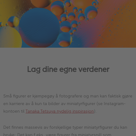
Lag dine egne verdener
Små figurer er kjempegøy å fotografere og man kan faktisk gjøre
en karriere av å kun ta bilder av miniatyrfigurer (se Instagram-
kontoen til
Tanaka Tetsuya nydelig inspirasjon
).
Det finnes massevis av forskjellige typer miniatyrfigurer du kan
bruke; Det kan f.eks. være figurer fra miniatyrspill som