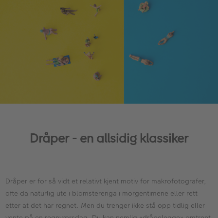
Dråper - en allsidig klassiker
Dråper er for så vidt et relativt kjent motiv for makrofotografer,
ofte da naturlig ute i blomsterenga i morgentimene eller rett
etter at det har regnet. Men du trenger ikke stå opp tidlig eller
vente på en regnværsdag. Du kan nemlig «dråpelegge» omtrent