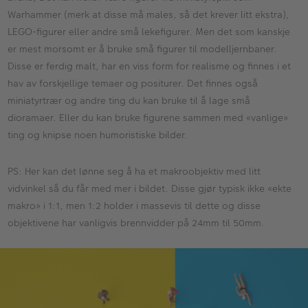
Warhammer (merk at disse må males, så det krever litt ekstra),
LEGO-figurer eller andre små lekefigurer. Men det som kanskje
er mest morsomt er å bruke små figurer til modelljernbaner.
Disse er ferdig malt, har en viss form for realisme og finnes i et
hav av forskjellige temaer og positurer. Det finnes også
miniatyrtrær og andre ting du kan bruke til å lage små
dioramaer. Eller du kan bruke figurene sammen med «vanlige»
ting og knipse noen humoristiske bilder.
PS: Her kan det lønne seg å ha et makroobjektiv med litt
vidvinkel så du får med mer i bildet. Disse gjør typisk ikke «ekte
makro» i 1:1, men 1:2 holder i massevis til dette og disse
objektivene har vanligvis brennvidder på 24mm til 50mm.