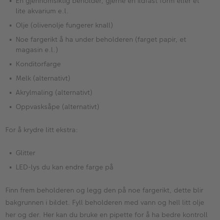
En gjennomsiktig beholder, gjerne en ildfast form eller et
lite akvarium e.l.
Olje (olivenolje fungerer knall)
Noe fargerikt å ha under beholderen (farget papir, et
magasin e.l.)
Konditorfarge
Melk (alternativt)
Akrylmaling (alternativt)
Oppvasksåpe (alternativt)
For å krydre litt ekstra:
Glitter
LED-lys du kan endre farge på
Finn frem beholderen og legg den på noe fargerikt, dette blir
bakgrunnen i bildet. Fyll beholderen med vann og hell litt olje
her og der. Her kan du bruke en pipette for å ha bedre kontroll