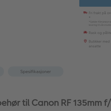
Fri frakt på o
*
*Gjelder Klimanøytra
levering til våre buti
Rask og pålite
Butikker med
ansatte
Spesifikasjoner
lbehør til Canon RF 135mm f/