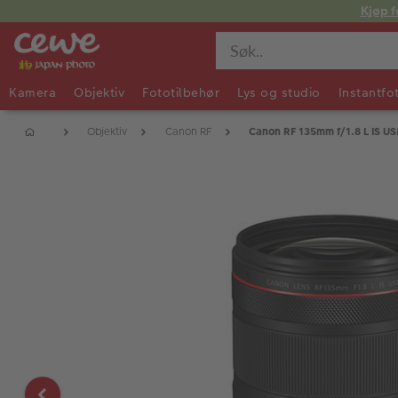
Kjøp f
Kamera
Objektiv
Fototilbehør
Lys og studio
Instantfo
Objektiv
Canon RF
Canon RF 135mm f/1.8 L IS U