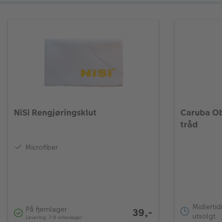
NiSi Rengjøringsklut
Caruba Ob
tråd
Microfiber
Midlertid
På fjernlager
39,-
utsolgt
Levering: 7-9 virkedager