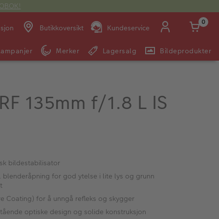
OTOBOK!
0
asjon
Butikkoversikt
Kundeservice
Kampanjer
Merker
Lagersalg
Bildeprodukter
Man -
09:00 -
14:00 -
Søndag:
Fre:
20:00
20:00
RF 135mm f/1.8 L IS
E-post:
kundeservice@japanphoto.no
sk bildestabilisator
 blenderåpning for god ytelse i lite lys og grunn
t
e Coating) for å unngå refleks og skygger
stående optiske design og solide konstruksjon