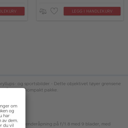
DLEKURV
LEGG I HANDLEKURV
bryllups- og sportsbilder - Dette objektivet tøyer grensene
u få alt i en kompakt pakke.
og en rask blenderåpning på f/1.8 med 9 blader, med