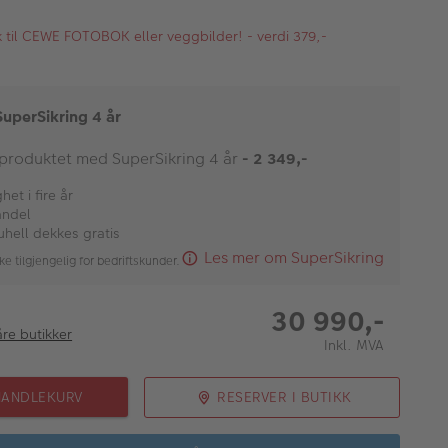
kk til CEWE FOTOBOK eller veggbilder! - verdi 379,-
SuperSikring 4 år
 produktet med SuperSikring 4 år
- 2 349,-
et i fire år
andel
uhell dekkes gratis
Les mer om SuperSikring
ke tilgjengelig for bedriftskunder.
30 990,-
åre butikker
Inkl. MVA
HANDLEKURV
RESERVER I BUTIKK