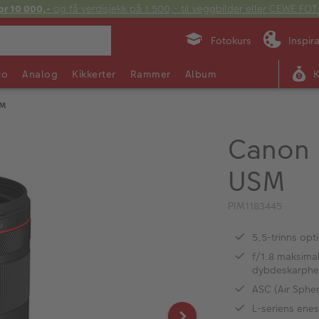
or 10 000,-
og få verdisjekk på 1 500,- til veggbilder eller CEWE F
Fotokurs
Inspir
to
Analog
Kikkerter
Rammer
Album
SM
Canon 
USM
PIM1183445
5,5-trinns opti
f/1.8 maksimal
dybdeskarphe
ASC (Air Spher
L-seriens ene