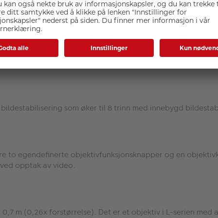
men
 tre UD-elementer samt ASC- og Super Spectra-belegg, i tilleg
isk bildestabilisering som øker til 8 trinn med innebygd bildes
ære to egendefinerte objektivfunksjonsknapper og en objektivk
ng ved opptak av video.
som 0,7 m (0,26x forstørrelse). Det er et objektiv i L-serien 