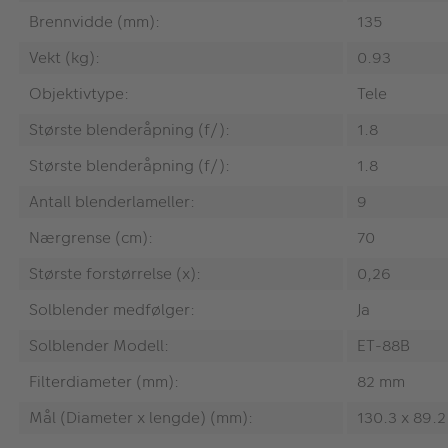
Brennvidde (mm):
135
Vekt (kg):
0.93
Objektivtype:
Tele
Største blenderåpning (f/):
1.8
Største blenderåpning (f/):
1.8
Antall blenderlameller:
9
Nærgrense (cm):
70
Største forstørrelse (x):
0,26
Solblender medfølger:
Ja
Solblender Modell:
ET-88B
Filterdiameter (mm):
82 mm
Mål (Diameter x lengde) (mm):
130.3 x 89.