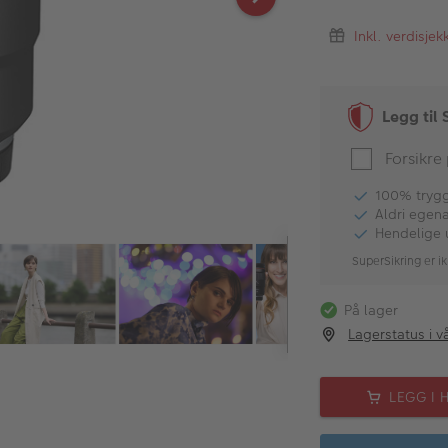
Inkl. verdisje
Legg til 
Forsikre
100% tryggh
Aldri egen
Hendelige 
SuperSikring er ik
På lager
Lagerstatus i v
LEGG I 