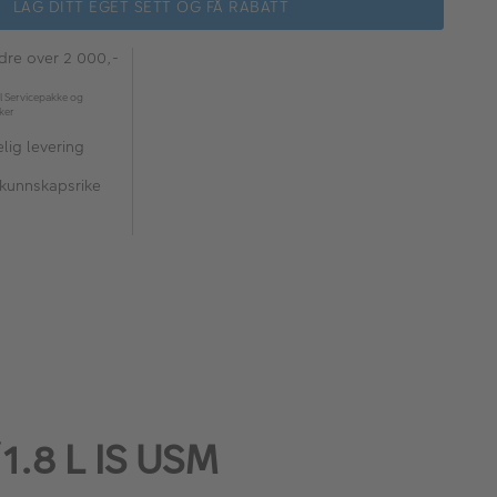
LAG DITT EGET SETT OG FÅ RABATT
rdre over 2 000,-
l Servicepakke og
kker
lig levering
 kunnskapsrike
1.8 L IS USM