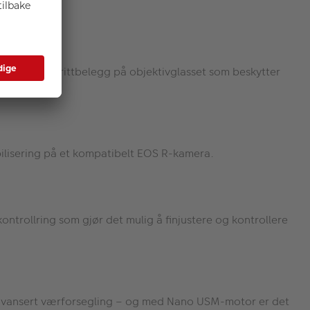
g til et fluorittbelegg på objektivglasset som beskytter
tabilisering på et kompatibelt EOS R-kamera.
ontrollring som gjør det mulig å finjustere og kontrollere
med avansert værforsegling – og med Nano USM-motor er det