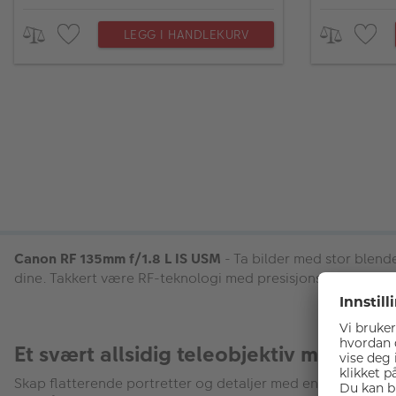
LEGG I HANDLEKURV
Canon RF 135mm f/1.8 L IS USM
- Ta bilder med stor blend
dine. Takkert være RF-teknologi med presisjonsoptikk, avan
Et svært allsidig teleobjektiv med sto
Skap flatterende portretter og detaljer med enestående m