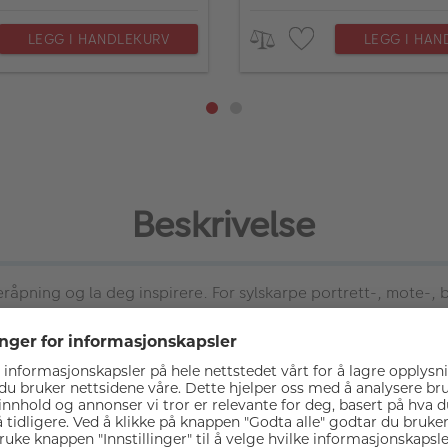
LEGG I HANDLEKURV
LEGG I HAN
Beskrivelse
eråpning og la deg inspirere. For sylskarpe portrett-, mote-, 
sert bildestabilisering og L-seriens produksjonskvalitet kan d
r blenderåpning
otivseparering takket være en lengre brennvidde på 135 mm 