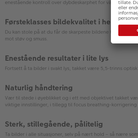
enestående kontroll over dybdeskarphet for vakker bokeh.
Førsteklasses bildekvalitet i hele ram
Du kan stole på at du får de skarpeste bildene takket være
mot støv og smuss.
Enestående resultater i lite lys
Fortsett å ta bilder i svakt lys, takket være 5,5-trinns opt
Naturlig håndtering
Vær til stede i øyeblikket og i ett med objektivet takket v
viktige innstillinger, i tillegg til focus breathing-korrigeri
Sterk, stillegående, pålitelig
Ta bilder i alle situasjoner, selv på nært hold – så nære 