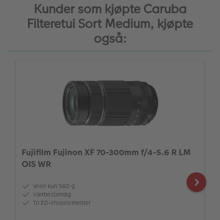
Kunder som kjøpte Caruba
Filteretui Sort Medium, kjøpte
også:
Fujifilm Fujinon XF 70-300mm f/4-5.6 R LM
OIS WR
Veier kun 580 g
Værbestandig
To ED-linseelementer