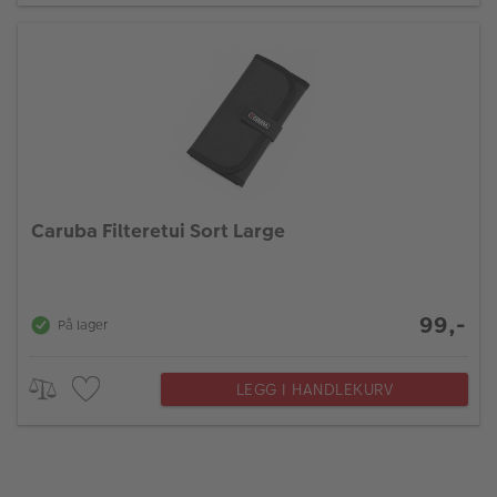
Caruba Filteretui Sort Large
99,-
På lager
LEGG I HANDLEKURV