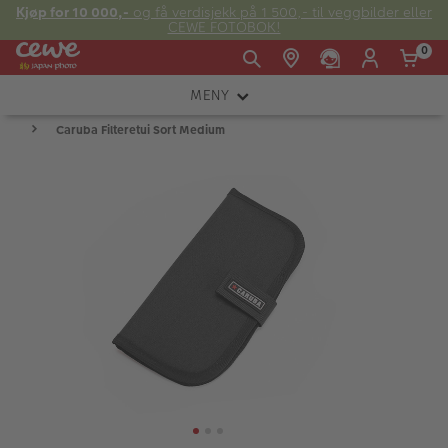
Kjøp for 10 000,-
og få verdisjekk på 1 500,- til veggbilder eller
CEWE FOTOBOK!
0
MENY
Man -
09:00 -
14:00 -
Søndag:
Caruba Filteretui Sort Medium
KAMERA
Fre:
20:00
20:00
OBJEKTIV
FOTOTILBEHØR
E-post:
LYS OG STUDIO
kundeservice@japanphoto.no
INSTANTFOTO
ANALOG
KIKKERTER
RAMMER