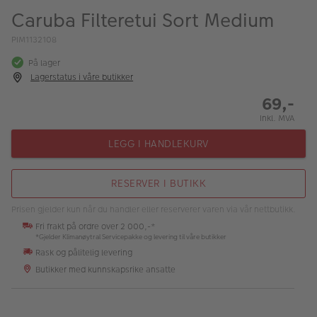
ALBUM
Caruba Filteretui Sort Medium
Kampanjer
PIM1132108
På lager
Merker
Lagerstatus i våre butikker
Lagersalg
69,-
Inkl. MVA
Bildeprodukter
LEGG I HANDLEKURV
Fotokurs
RESERVER I BUTIKK
Inspirasjon
Prisen gjelder kun når du handler eller reserverer varen via vår nettbutikk.
Butikkoversikt
Fri frakt på ordre over 2 000,-*
*Gjelder Klimanøytral Servicepakke og levering til våre butikker
Rask og pålitelig levering
Butikker med kunnskapsrike ansatte