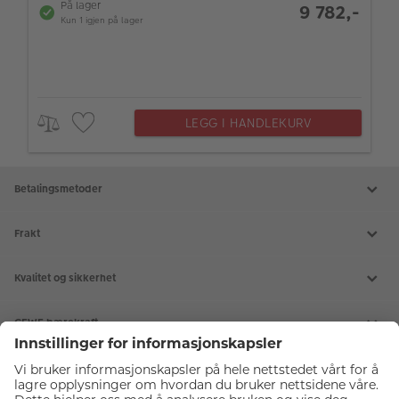
På lager
9 782,-
Kun 1 igjen på lager
LEGG I HANDLEKURV
Betalingsmetoder
Frakt
Kvalitet og sikkerhet
CEWE bærekraft
Tjenester
Kundeservice