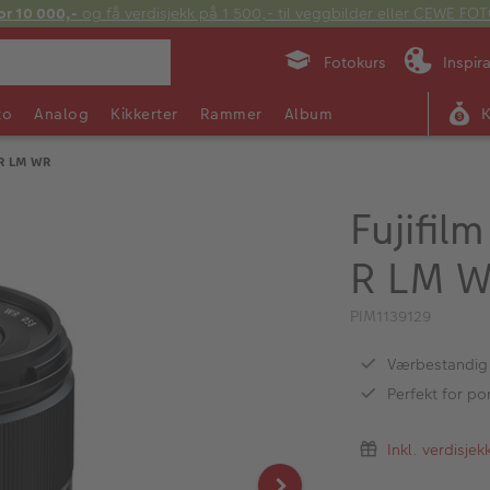
or 10 000,-
og få verdisjekk på 1 500,- til veggbilder eller CEWE F
Fotokurs
Inspir
to
Analog
Kikkerter
Rammer
Album
4 R LM WR
Fujifil
R LM 
PIM1139129
Værbestandig 
Perfekt for po
Inkl. verdisje