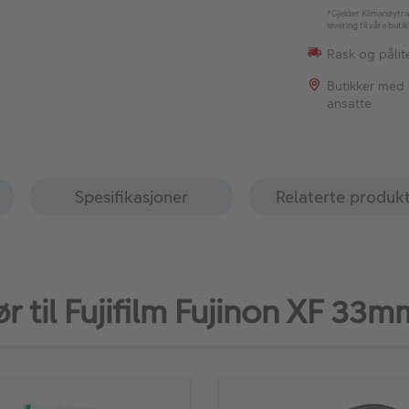
*Gjelder Klimanøytra
levering til våre buti
Rask og pålite
Butikker med
ansatte
Spesifikasjoner
Relaterte produk
ør til Fujifilm Fujinon XF 33