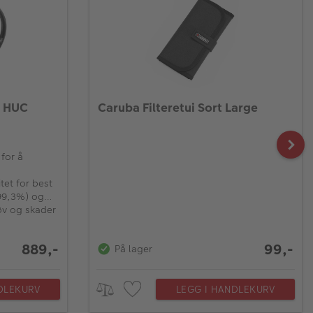
o HUC
Caruba Filteretui Sort Large
for å
tet for best
99,3%) og
 for minimal
øv og skader
889,-
99,-
På lager
DLEKURV
LEGG I HANDLEKURV