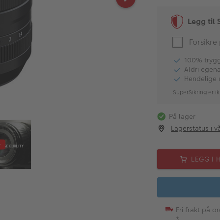
Legg til 
Forsikre
100% tryggh
Aldri egen
Hendelige 
SuperSikring er ik
På lager
Lagerstatus i v
LEGG I 
Fri frakt på o
*