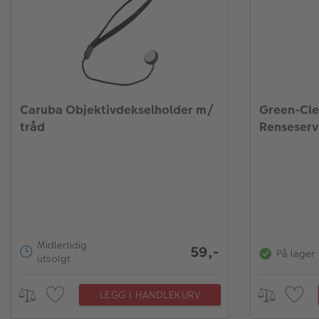
Caruba Objektivdekselholder m/
Green-Cle
tråd
Renseserv
Midlertidig
59,-
På lager
utsolgt
LEGG I HANDLEKURV