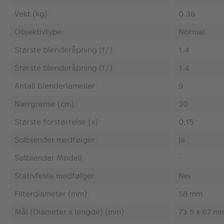
Vekt (kg):
0.36
Objektivtype:
Normal
Største blenderåpning (f/):
1.4
Største blenderåpning (f/):
1.4
Antall blenderlameller:
9
Nærgrense (cm):
30
Største forstørrelse (x):
0,15
Solblender medfølger:
Ja
Solblender Modell:
-
Stativfeste medfølger:
Nei
Filterdiameter (mm):
58 mm
Mål (Diameter x lengde) (mm):
73.5 x 67 m