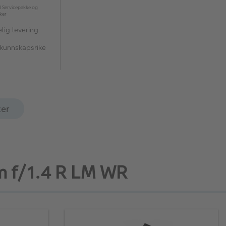
l Servicepakke og
kker
lig levering
 kunnskapsrike
ter
mm f/1.4 R LM WR