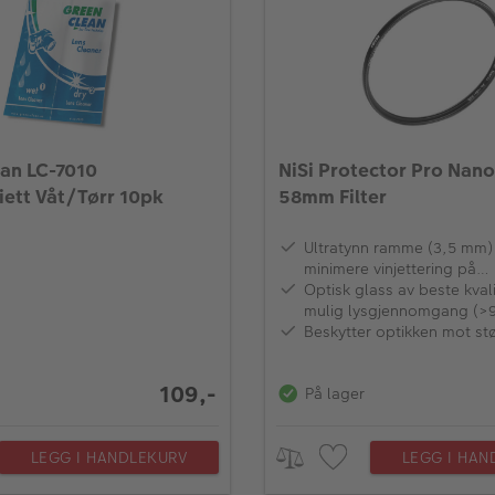
an LC-7010
NiSi Protector Pro Nan
iett Våt/Tørr 10pk
58mm Filter
Ultratynn ramme (3,5 mm) 
minimere vinjettering på
vidvinkelobjektiv
Optisk glass av beste kvali
mulig lysgjennomgang (>
med meget glatt overflate
Beskytter optikken mot st
refleksjon (0,3%)
109,-
På lager
LEGG I HANDLEKURV
LEGG I HAN