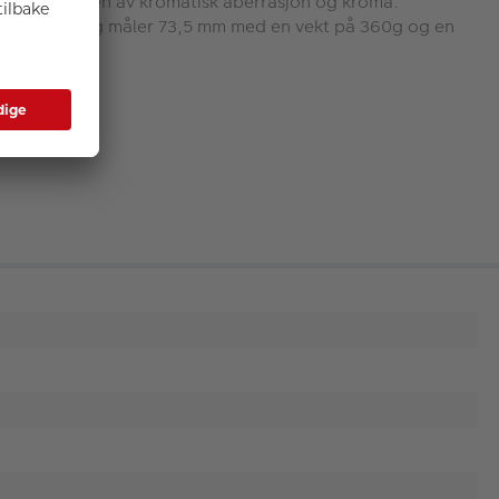
ere forekomsten av kromatisk aberrasjon og kroma.
t størrelse og måler 73,5 mm med en vekt på 360g og en