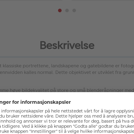
Beskrivelse
klassiske portrettene, landskapene og gatebildene er fotogr
nvidden kalles normal. Dette objektivet er utviklet fra grunne
amme høye bildekvalitet på store og små blenderåpninger med
.4 R LM WR og også det nye XF 23mm f/1.4 R LM WR. Autofokus 
i bevegelse som for video. Det er også mulig å komme nær mo
mperaturer. Blenderringen har en låsefunksjon for A -posisjon