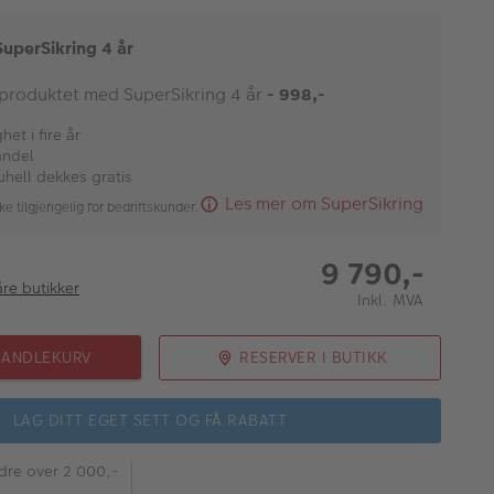
SuperSikring 4 år
 produktet med SuperSikring 4 år
- 998,-
et i fire år
andel
uhell dekkes gratis
Les mer om SuperSikring
ke tilgjengelig for bedriftskunder.
9 790,-
åre butikker
Inkl. MVA
HANDLEKURV
RESERVER I BUTIKK
LAG DITT EGET SETT OG FÅ RABATT
rdre over 2 000,-