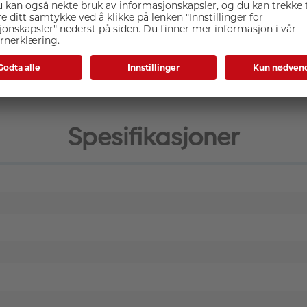
inkludert to asfæriske og tre ED -linseelementer for å minim
yk og kremaktig bakgrunnssløring. Objektivet har en kompak
Spesifikasjoner