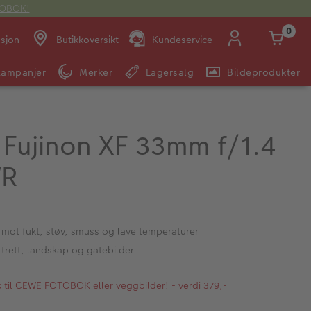
OTOBOK!
0
asjon
Butikkoversikt
Kundeservice
Kampanjer
Merker
Lagersalg
Bildeprodukter
Man -
09:00 -
14:00 -
Søndag:
Fre:
20:00
20:00
m Fujinon XF 33mm f/1.4
WR
E-post:
kundeservice@japanphoto.no
mot fukt, støv, smuss og lave temperaturer
rtrett, landskap og gatebilder
kk til CEWE FOTOBOK eller veggbilder! - verdi 379,-