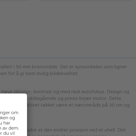
afert i 50 mm brennvidde. Det er synsvinkelen som ligner
n for å gi best mulig bildekvalitet.
 høye detaljer, kontrast og med rask autofokus. Design og
drives av en stillegående og presis linjær motor. Dette
tivet med objektivet takket være et nærområde på 30 cm og
 for å forhindre at den endrer posisjon ved et uhell. Det