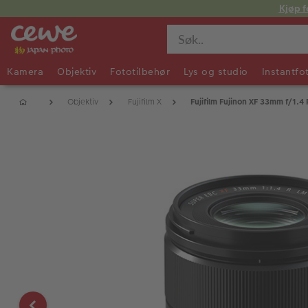
Kjøp f
Kamera
Objektiv
Fototilbehør
Lys og studio
Instantfo
Objektiv
Fujifilm X
Fujifilm Fujinon XF 33mm f/1.