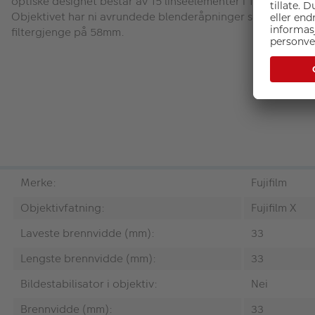
optiske designet består av 15 linseelementer i 10 grupper 
Objektivet har ni avrundede blenderåpninger som gir en m
filtergjenge på 58mm.
Merke:
Fujifilm
Objektivfatning:
Fujifilm X
Laveste brennvidde (mm):
33
Lengste brennvidde (mm):
33
Bildestabilisator i objektiv:
Nei
Brennvidde (mm):
33