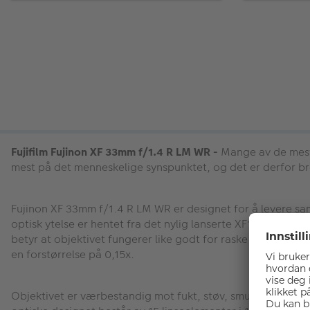
Fujifilm Fujinon XF 33mm f/1.4 R LM WR -
Mange av de mest 
mest på det menneskelige synspunktet, og det er derfor bren
Fujinon XF 33mm f/1.4 R LM WR er designet for å levere s
optisk ytelse er hentet fra det nylig lanserte XF1 8mm f/1
betyr at objektivet fungerer like godt for raske motiver 
en forstørrelse på 0,15x.
Objektivet er værbestandig mot fukt, støv, smuss og lave te