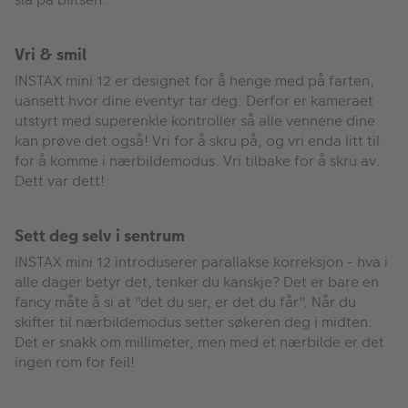
Vri & smil
INSTAX mini 12 er designet for å henge med på farten,
uansett hvor dine eventyr tar deg. Derfor er kameraet
utstyrt med superenkle kontroller så alle vennene dine
kan prøve det også! Vri for å skru på, og vri enda litt til
for å komme i nærbildemodus. Vri tilbake for å skru av.
Dett var dett!
Sett deg selv i sentrum
INSTAX mini 12 introduserer parallakse korreksjon - hva i
alle dager betyr det, tenker du kanskje? Det er bare en
fancy måte å si at "det du ser, er det du får". Når du
skifter til nærbildemodus setter søkeren deg i midten.
Det er snakk om millimeter, men med et nærbilde er det
ingen rom for feil!