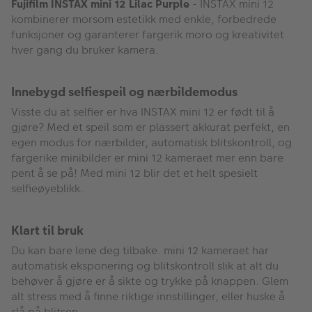
Fujifilm INSTAX mini 12 Lilac Purple
- INSTAX mini 12
kombinerer morsom estetikk med enkle, forbedrede
funksjoner og garanterer fargerik moro og kreativitet
hver gang du bruker kamera.
Innebygd selfiespeil og nærbildemodus
Visste du at selfier er hva INSTAX mini 12 er født til å
gjøre? Med et speil som er plassert akkurat perfekt, en
egen modus for nærbilder, automatisk blitskontroll, og
fargerike minibilder er mini 12 kameraet mer enn bare
pent å se på! Med mini 12 blir det et helt spesielt
selfieøyeblikk.
Klart til bruk
Du kan bare lene deg tilbake. mini 12 kameraet har
automatisk eksponering og blitskontroll slik at alt du
behøver å gjøre er å sikte og trykke på knappen. Glem
alt stress med å finne riktige innstillinger, eller huske å
slå på blitsen.