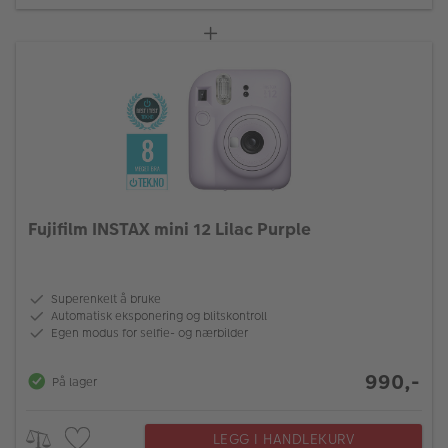
Fujifilm INSTAX mini 12 Lilac Purple
Superenkelt å bruke
Automatisk eksponering og blitskontroll
Egen modus for selfie- og nærbilder
990,-
På lager
LEGG I HANDLEKURV