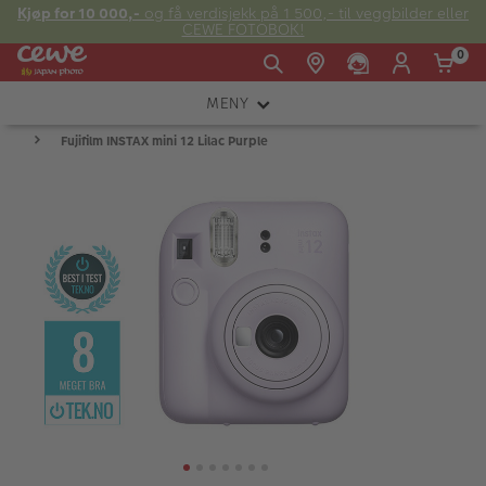
Kjøp for 10 000,-
og få verdisjekk på 1 500,- til veggbilder eller
CEWE FOTOBOK!
0
MENY
Man -
09:00 -
14:00 -
Søndag:
Fujifilm INSTAX mini 12 Lilac Purple
KAMERA
Fre:
20:00
20:00
OBJEKTIV
FOTOTILBEHØR
E-post:
LYS OG STUDIO
kundeservice@japanphoto.no
INSTANTFOTO
ANALOG
KIKKERTER
RAMMER