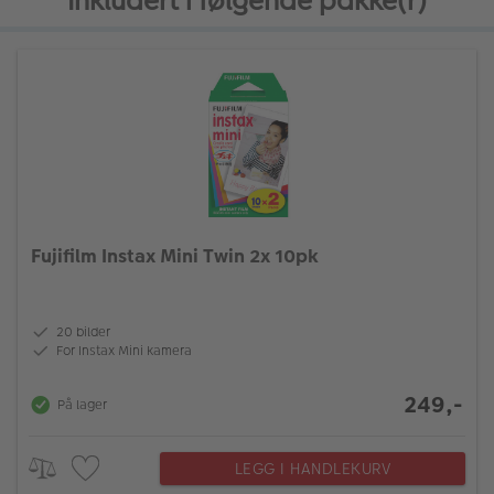
Inkludert i følgende pakke(r)
Fujifilm Instax Mini Twin 2x 10pk
20 bilder
For Instax Mini kamera
249,-
På lager
LEGG I HANDLEKURV