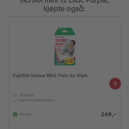
INSTAX mini 12 Lilac Purple,
kjøpte også:
Fujifilm Instax Mini Twin 2x 10pk
20 bilder
For Instax Mini kamera
249,-
På lager