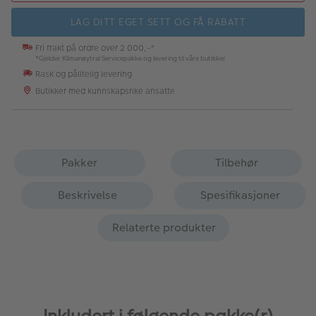
LAG DITT EGET SETT OG FÅ RABATT
Fri frakt på ordre over 2 000,-*
*Gjelder Klimanøytral Servicepakke og levering til våre butikker
Rask og pålitelig levering
Butikker med kunnskapsrike ansatte
Pakker
Tilbehør
Beskrivelse
Spesifikasjoner
Relaterte produkter