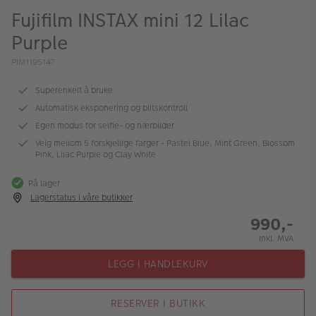
ALBUM
Fujifilm INSTAX mini 12 Lilac
Purple
Kampanjer
PIM1195147
Merker
Superenkelt å bruke
Lagersalg
Automatisk eksponering og blitskontroll
Bildeprodukter
Egen modus for selfie- og nærbilder
Velg mellom 5 forskjellige farger - Pastel Blue, Mint Green, Blossom
Pink, Lilac Purple og Clay White
Fotokurs
På lager
Inspirasjon
Lagerstatus i våre butikker
990,-
Butikkoversikt
Inkl. MVA
LEGG I HANDLEKURV
RESERVER I BUTIKK