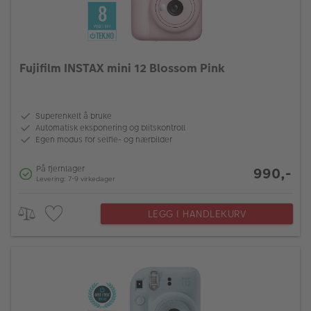
Fujifilm INSTAX mini 12 Blossom Pink
Superenkelt å bruke
Automatisk eksponering og blitskontroll
Egen modus for selfie- og nærbilder
På fjernlager
990,-
Levering: 7-9 virkedager
LEGG I HANDLEKURV