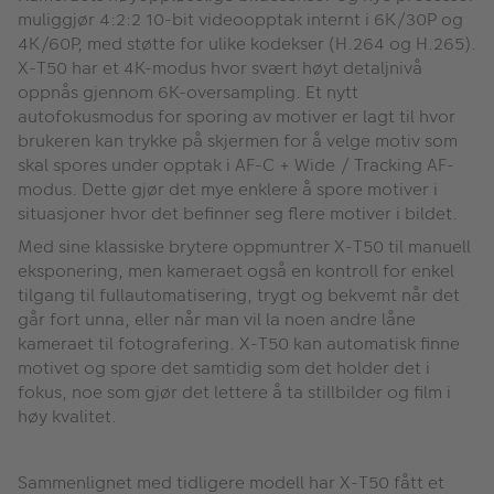
muliggjør 4:2:2 10-bit videoopptak internt i 6K/30P og
4K/60P, med støtte for ulike kodekser (H.264 og H.265).
X-T50 har et 4K-modus hvor svært høyt detaljnivå
oppnås gjennom 6K-oversampling. Et nytt
autofokusmodus for sporing av motiver er lagt til hvor
brukeren kan trykke på skjermen for å velge motiv som
skal spores under opptak i AF-C + Wide / Tracking AF-
modus. Dette gjør det mye enklere å spore motiver i
situasjoner hvor det befinner seg flere motiver i bildet.
Med sine klassiske brytere oppmuntrer X-T50 til manuell
eksponering, men kameraet også en kontroll for enkel
tilgang til fullautomatisering, trygt og bekvemt når det
går fort unna, eller når man vil la noen andre låne
kameraet til fotografering. X-T50 kan automatisk finne
motivet og spore det samtidig som det holder det i
fokus, noe som gjør det lettere å ta stillbilder og film i
høy kvalitet.
Sammenlignet med tidligere modell har X-T50 fått et