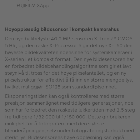
FUJIFILM XApp
Høyoppløselig bildesensor i kompakt kamerahus
Den nye bakbelyste 40,2 MP-sensoren X-Trans™ CMOS
5 HR, og den raske X-Processor 5 gir det nye X-T50 den
høyeste bildekvaliteten noensinne for systemkameraer i
X-serien i et kompakt format. Den nye bildesensoren har
en forbedret bildebehandlingsalgoritme som gir et lavt
støynivå til tross for det høye pikselantallet, og en ny
pikselstruktur for effektivt å få inn en større mengde lys,
hvilket muliggjør ISO125 som standardfølsomhet.
Eksponeringstiden kan også kontrolleres med større
presisjon sammenlignet med tidligere generasjoner, noe
som har forbedret den raskeste lukkertiden med 2,5 steg
fra tidligere 1/32 000 til 1/180 000. Dette gir brukeren
mulighet for å fotografere med den største
blenderåpningen, selv under fotograferingsforhold med
sterkt lys. Bildesensorens høye oppløsning kan også