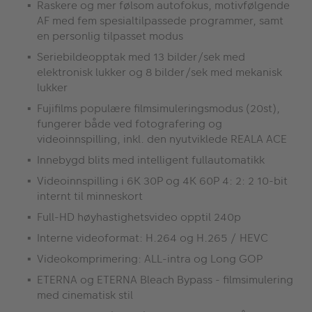
Raskere og mer følsom autofokus, motivfølgende
AF med fem spesialtilpassede programmer, samt
en personlig tilpasset modus
Seriebildeopptak med 13 bilder/sek med
elektronisk lukker og 8 bilder/sek med mekanisk
lukker
Fujifilms populære filmsimuleringsmodus (20st),
fungerer både ved fotografering og
videoinnspilling, inkl. den nyutviklede REALA ACE
Innebygd blits med intelligent fullautomatikk
Videoinnspilling i 6K 30P og 4K 60P 4: 2: 2 10-bit
internt til minneskort
Full-HD høyhastighetsvideo opptil 240p
Interne videoformat: H.264 og H.265 / HEVC
Videokomprimering: ALL-intra og Long GOP
ETERNA og ETERNA Bleach Bypass - filmsimulering
med cinematisk stil