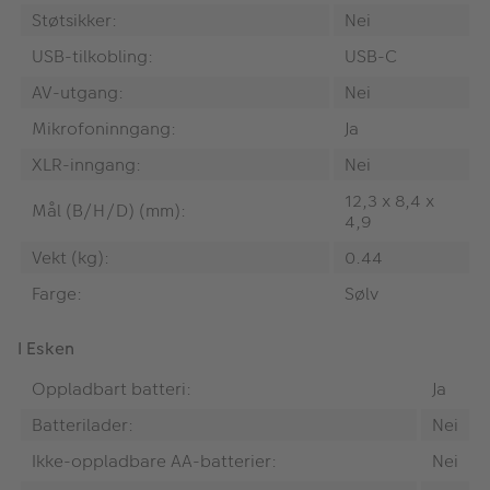
Støtsikker:
Nei
USB-tilkobling:
USB-C
AV-utgang:
Nei
Mikrofoninngang:
Ja
XLR-inngang:
Nei
12,3 x 8,4 x
Mål (B/H/D) (mm):
4,9
Vekt (kg):
0.44
Farge:
Sølv
I Esken
Oppladbart batteri:
Ja
Batterilader:
Nei
Ikke-oppladbare AA-batterier:
Nei