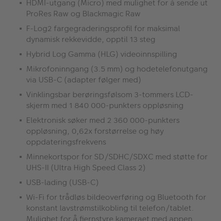
HDMI-utgang (Micro) med mulighet for å sende ut
ProRes Raw og Blackmagic Raw
F-Log2 fargegraderingsprofil for maksimal
dynamisk rekkevidde, opptil 13 steg
Hybrid Log Gamma (HLG) videoinnspilling
Mikrofoninngang (3.5 mm) og hodetelefonutgang
via USB-C (adapter følger med)
Vinklingsbar berøringsfølsom 3-tommers LCD-
skjerm med 1 840 000-punkters oppløsning
Elektronisk søker med 2 360 000-punkters
oppløsning, 0,62x forstørrelse og høy
oppdateringsfrekvens
Minnekortspor for SD/SDHC/SDXC med støtte for
UHS-II (Ultra High Speed Class 2)
USB-lading (USB-C)
Wi-Fi for trådløs bildeoverføring og Bluetooth for
konstant lavstrømstilkobling til telefon/tablet.
Mulighet for å fjernstyre kameraet med appen