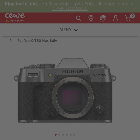
Kjøp for 10 000,-
og få verdisjekk på 1 500,- til veggbilder eller
CEWE FOTOBOK!
0
MENY
Man -
09:00 -
14:00 -
Søndag:
Fujifilm X-T50 Hus Sølv
KAMERA
Fre:
20:00
20:00
OBJEKTIV
FOTOTILBEHØR
E-post:
LYS OG STUDIO
kundeservice@japanphoto.no
INSTANTFOTO
ANALOG
KIKKERTER
RAMMER