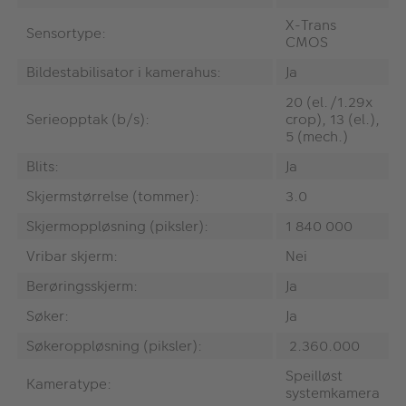
X-Trans
Sensortype:
CMOS
Bildestabilisator i kamerahus:
Ja
20 (el./1.29x
Serieopptak (b/s):
crop), 13 (el.),
5 (mech.)
Blits:
Ja
Skjermstørrelse (tommer):
3.0
Skjermoppløsning (piksler):
1 840 000
Vribar skjerm:
Nei
Berøringsskjerm:
Ja
Søker:
Ja
Søkeroppløsning (piksler):
2.360.000
Speilløst
Kameratype:
systemkamera