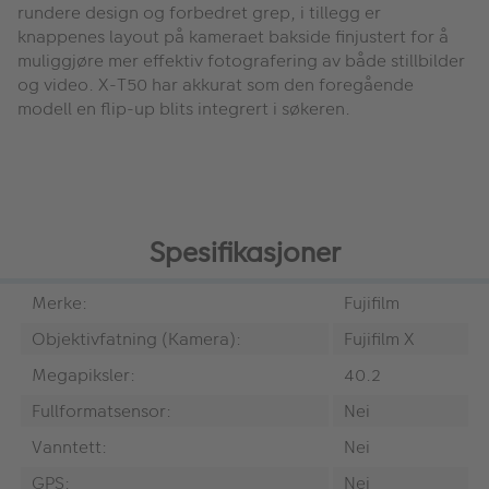
rundere design og forbedret grep, i tillegg er
knappenes layout på kameraet bakside finjustert for å
muliggjøre mer effektiv fotografering av både stillbilder
og video. X-T50 har akkurat som den foregående
modell en flip-up blits integrert i søkeren.
Spesifikasjoner
Merke:
Fujifilm
Objektivfatning (Kamera):
Fujifilm X
Megapiksler:
40.2
Fullformatsensor:
Nei
Vanntett:
Nei
GPS:
Nei