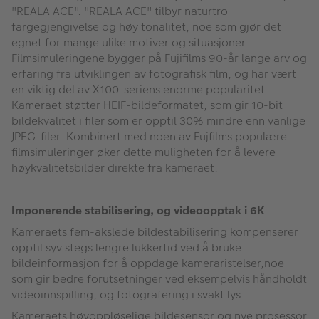
"REALA ACE". "REALA ACE" tilbyr naturtro
fargegjengivelse og høy tonalitet, noe som gjør det
egnet for mange ulike motiver og situasjoner.
Filmsimuleringene bygger på Fujifilms 90-år lange arv og
erfaring fra utviklingen av fotografisk film, og har vært
en viktig del av X100-seriens enorme popularitet.
Kameraet støtter HEIF-bildeformatet, som gir 10-bit
bildekvalitet i filer som er opptil 30% mindre enn vanlige
JPEG-filer. Kombinert med noen av Fujfilms populære
filmsimuleringer øker dette muligheten for å levere
høykvalitetsbilder direkte fra kameraet.
Imponerende stabilisering, og videoopptak i 6K
Kameraets fem-akslede bildestabilisering kompenserer
opptil syv stegs lengre lukkertid ved å bruke
bildeinformasjon for å oppdage kameraristelser,noe
som gir bedre forutsetninger ved eksempelvis håndholdt
videoinnspilling, og fotografering i svakt lys.
Kameraets høyoppløselige bildesensor og nye prosessor