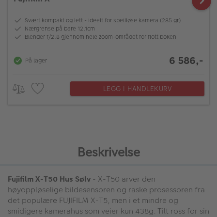
Svært kompakt og lett - ideelt for speilløse kamera (285 gr)
Nærgrense på bare 12,1cm
Blender f/2.8 gjennom hele zoom-området for flott bokeh
6 586,-
På lager
LEGG I HANDLEKURV
Beskrivelse
Fujifilm X-T50 Hus Sølv
- X-T50 arver den
høyoppløselige bildesensoren og raske prosessoren fra
det populære FUJIFILM X-T5, men i et mindre og
smidigere kamerahus som veier kun 438g. Tilt ross for sin