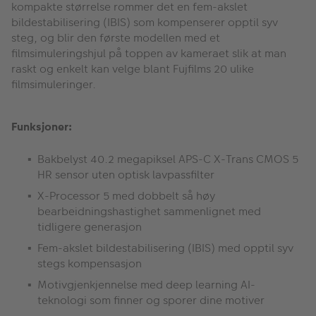
kompakte størrelse rommer det en fem-akslet
bildestabilisering (IBIS) som kompenserer opptil syv
steg, og blir den første modellen med et
filmsimuleringshjul på toppen av kameraet slik at man
raskt og enkelt kan velge blant Fujfilms 20 ulike
filmsimuleringer.
Funksjoner:
Bakbelyst 40.2 megapiksel APS-C X-Trans CMOS 5
HR sensor uten optisk lavpassfilter
X-Processor 5 med dobbelt så høy
bearbeidningshastighet sammenlignet med
tidligere generasjon
Fem-akslet bildestabilisering (IBIS) med opptil syv
stegs kompensasjon
Motivgjenkjennelse med deep learning AI-
teknologi som finner og sporer dine motiver