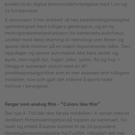
brukes til en digital brennviddeforlengelse med 1,4x og
2x forstørrelse.
X-processor 5 har dobbelt så høy bearbeidingshastighet
sammenlignet med tidligere generasjon, og en ny
motivgjenkjennelsesfunksjon for kameraets autofokus
utviklet med deep learning AI-teknologi som finner og
sparer dine motiver på en svært imponerende måte. Den
oppdager og sparer automatisk ikke bare ansikt og
øyne, men også dyr, fugler, biler, sykler, fly og tog. I
tillegg er kameraet utstyrt med en AF-
predikasjonsalgoritme som er mer avansert enn tidligere
modeller, noe som gjør det enklere å spore raske
motiver i bevegelse.
Farger som analog film - “Colors like film”
Det nye X-T50 blir den første modellen i X-serien med et
dedikert filmsimuleringshjul på toppen av kameraet, for
raskt og enkelt å kunne komme til de 20 populære
filmsimuleringsmodusene fra Fujifilm, inkludert det nye