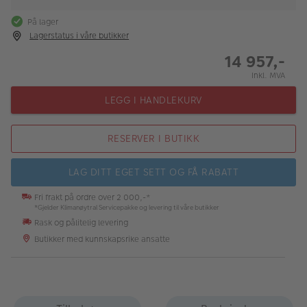
På lager
Lagerstatus i våre butikker
14 957,-
Inkl. MVA
LEGG I HANDLEKURV
RESERVER I BUTIKK
LAG DITT EGET SETT OG FÅ RABATT
Fri frakt på ordre over 2 000,-*
*Gjelder Klimanøytral Servicepakke og levering til våre butikker
Rask og pålitelig levering
Butikker med kunnskapsrike ansatte