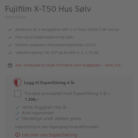
ALBUM
Fujifilm X-T50 Hus Sølv
Kampanjer
PIM1232404
Merker
Bakbelyst 40.2 megapiksel APS-C X-Trans CMOS 5 HR sensor
Fem-akslet bildestabilisering (IBIS)
Lagersalg
Fujifilms populære filmsimuleringsmodus (20st)
Videoinnspilling i 6K 30P og 4K 60P 4: 2: 2 10-bit
Bildeprodukter
Inkl. verdisjekk til CEWE FOTOBOK eller veggbilder! - verdi 379,-
Fotokurs
Legg til SuperSikring 4 år
Inspirasjon
Forsikre produktet med SuperSikring 4 år
-
Butikkoversikt
1 298,-
100% trygghet i fire år
Aldri egenandel
Hendelige uhell dekkes gratis
SuperSikring er ikke tilgjengelig for bedriftskunder.
Les mer om SuperSikring