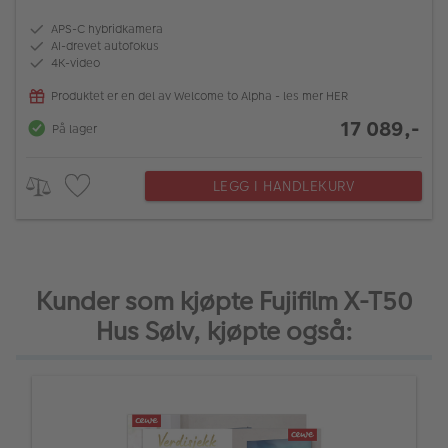
APS-C hybridkamera
AI-drevet autofokus
4K-video
Produktet er en del av Welcome to Alpha - les mer HER
17 089,-
På lager
LEGG I HANDLEKURV
Kunder som kjøpte Fujifilm X-T50
Hus Sølv, kjøpte også: