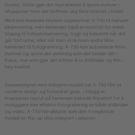
modus. Dette gjør det mye enklere å spore motiver i
situasjoner hvor det befinner seg flere motiver i bildet.
Med sine klassiske brytere oppmuntrer X-T50 til manuell
eksponering, men kameraet også en kontroll for enkel
tilgang til fullautomatisering, trygt og bekvemt når det
går fort unna, eller når man vil la noen andre låne
kameraet til fotografering. X-T50 kan automatisk finne
motivet og spore det samtidig som det holder det i
fokus, noe som gjør det lettere å ta stillbilder og film i
høy kvalitet.
Sammenlignet med tidligere modell har X-T50 fått et
rundere design og forbedret grep, i tillegg er
knappenes layout på kameraet bakside finjustert for å
muliggjøre mer effektiv fotografering av både stillbilder
og video. X-T50 har akkurat som den foregående
modell en flip-up blits integrert i søkeren.