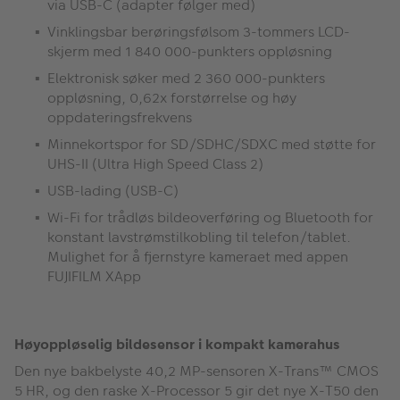
via USB-C (adapter følger med)
Vinklingsbar berøringsfølsom 3-tommers LCD-
skjerm med 1 840 000-punkters oppløsning
Elektronisk søker med 2 360 000-punkters
oppløsning, 0,62x forstørrelse og høy
oppdateringsfrekvens
Minnekortspor for SD/SDHC/SDXC med støtte for
UHS-II (Ultra High Speed Class 2)
USB-lading (USB-C)
Wi-Fi for trådløs bildeoverføring og Bluetooth for
konstant lavstrømstilkobling til telefon/tablet.
Mulighet for å fjernstyre kameraet med appen
FUJIFILM XApp
Høyoppløselig bildesensor i kompakt kamerahus
Den nye bakbelyste 40,2 MP-sensoren X-Trans™ CMOS
5 HR, og den raske X-Processor 5 gir det nye X-T50 den