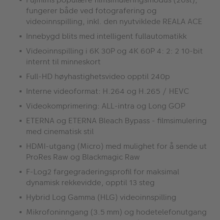
fungerer både ved fotografering og
videoinnspilling, inkl. den nyutviklede REALA ACE
Innebygd blits med intelligent fullautomatikk
Videoinnspilling i 6K 30P og 4K 60P 4: 2: 2 10-bit
internt til minneskort
Full-HD høyhastighetsvideo opptil 240p
Interne videoformat: H.264 og H.265 / HEVC
Videokomprimering: ALL-intra og Long GOP
ETERNA og ETERNA Bleach Bypass - filmsimulering
med cinematisk stil
HDMI-utgang (Micro) med mulighet for å sende ut
ProRes Raw og Blackmagic Raw
F-Log2 fargegraderingsprofil for maksimal
dynamisk rekkevidde, opptil 13 steg
Hybrid Log Gamma (HLG) videoinnspilling
Mikrofoninngang (3.5 mm) og hodetelefonutgang