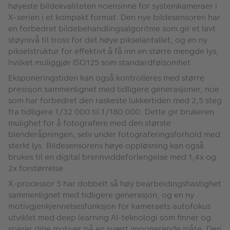
høyeste bildekvaliteten noensinne for systemkameraer i
X-serien i et kompakt format. Den nye bildesensoren har
en forbedret bildebehandlingsalgoritme som gir et lavt
støynivå til tross for det høye pikselantallet, og en ny
pikselstruktur for effektivt å få inn en større mengde lys,
hvilket muliggjør ISO125 som standardfølsomhet.
Eksponeringstiden kan også kontrolleres med større
presisjon sammenlignet med tidligere generasjoner, noe
som har forbedret den raskeste lukkertiden med 2,5 steg
fra tidligere 1/32 000 til 1/180 000. Dette gir brukeren
mulighet for å fotografere med den største
blenderåpningen, selv under fotograferingsforhold med
sterkt lys. Bildesensorens høye oppløsning kan også
brukes til en digital brennviddeforlengelse med 1,4x og
2x forstørrelse.
X-processor 5 har dobbelt så høy bearbeidingshastighet
sammenlignet med tidligere generasjon, og en ny
motivgjenkjennelsesfunksjon for kameraets autofokus
utviklet med deep learning AI-teknologi som finner og
sparer dine motiver på en svært imponerende måte. Den