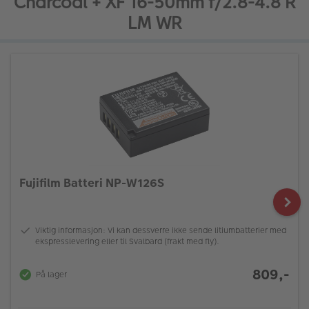
Charcoal + XF 16-50mm f/2.8-4.8 R
LM WR
Fujifilm Batteri NP-W126S
Viktig informasjon: Vi kan dessverre ikke sende litiumbatterier med
ekspresslevering eller til Svalbard (frakt med fly).
809,-
På lager