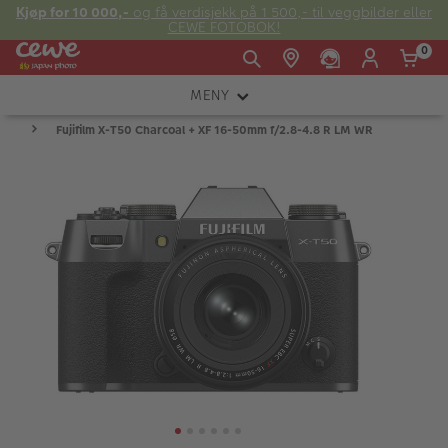
Kjøp for 10 000,-
og få verdisjekk på 1 500,- til veggbilder eller
CEWE FOTOBOK!
0
MENY
Man -
09:00 -
14:00 -
Søndag:
Fujifilm X-T50 Charcoal + XF 16-50mm f/2.8-4.8 R LM WR
KAMERA
Fre:
20:00
20:00
OBJEKTIV
FOTOTILBEHØR
E-post:
LYS OG STUDIO
kundeservice@japanphoto.no
INSTANTFOTO
ANALOG
KIKKERTER
RAMMER