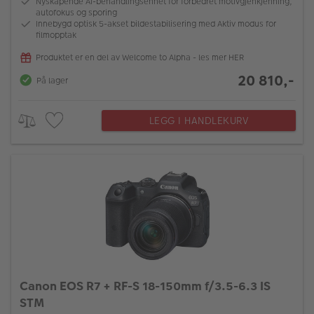
Nyskapende AI-behandlingsenhet for forbedret motivgjenkjenning,
autofokus og sporing
Innebygd optisk 5-akset bildestabilisering med Aktiv modus for
filmopptak
Produktet er en del av Welcome to Alpha - les mer HER
20 810,-
På lager
LEGG I HANDLEKURV
Canon EOS R7 + RF-S 18-150mm f/3.5-6.3 IS
STM