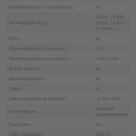
Bildestabilisator i kamerahus:
Ja
20 (el./1.29x
Serieopptak (b/s):
crop), 13 (el.),
5 (mech.)
Blits:
Ja
Skjermstørrelse (tommer):
3.0
Skjermoppløsning (piksler):
1.840.000
Vribar skjerm:
Ja
Berøringsskjerm:
Ja
Søker:
Ja
Søkeroppløsning (piksler):
2.360.000
Speilløst
Kameratype:
systemkamera
Støtsikker:
Nei
USB-tilkobling:
USB-C