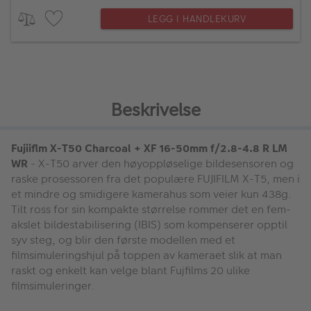
LEGG I HANDLEKURV
Beskrivelse
Fujiiflm X-T50 Charcoal + XF 16-50mm f/2.8-4.8 R LM
WR
- X-T50 arver den høyoppløselige bildesensoren og
raske prosessoren fra det populære FUJIFILM X-T5, men i
et mindre og smidigere kamerahus som veier kun 438g.
Tilt ross for sin kompakte størrelse rommer det en fem-
akslet bildestabilisering (IBIS) som kompenserer opptil
syv steg, og blir den første modellen med et
filmsimuleringshjul på toppen av kameraet slik at man
raskt og enkelt kan velge blant Fujfilms 20 ulike
filmsimuleringer.