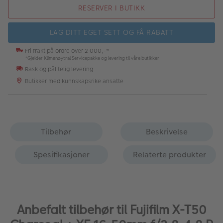
RESERVER I BUTIKK
LAG DITT EGET SETT OG FÅ RABATT
Fri frakt på ordre over 2 000,-*
*Gjelder Klimanøytral Servicepakke og levering til våre butikker
Rask og pålitelig levering
Butikker med kunnskapsrike ansatte
Tilbehør
Beskrivelse
Spesifikasjoner
Relaterte produkter
Anbefalt tilbehør til Fujifilm X-T50