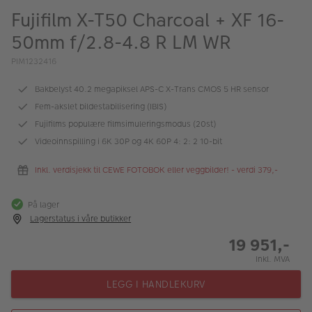
ALBUM
Fujifilm X-T50 Charcoal + XF 16-
50mm f/2.8-4.8 R LM WR
Kampanjer
PIM1232416
Merker
Bakbelyst 40.2 megapiksel APS-C X-Trans CMOS 5 HR sensor
Lagersalg
Fem-akslet bildestabilisering (IBIS)
Bildeprodukter
Fujifilms populære filmsimuleringsmodus (20st)
Videoinnspilling i 6K 30P og 4K 60P 4: 2: 2 10-bit
Fotokurs
Inkl. verdisjekk til CEWE FOTOBOK eller veggbilder! - verdi 379,-
Inspirasjon
På lager
Butikkoversikt
Lagerstatus i våre butikker
19 951,-
Inkl. MVA
LEGG I HANDLEKURV