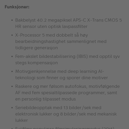
Funksjoner:
Bakbelyst 40.2 megapiksel APS-C X-Trans CMOS 5
HR sensor uten optisk lavpassfilter
X-Processor 5 med dobbelt så høy
bearbeidningshastighet sammenlignet med
tidligere generasjon
Fem-akslet bildestabilisering (IBIS) med opptil syv
stegs kompensasjon
Motivgjenkjennelse med deep learning AI-
teknologi som finner og sporer dine motiver
Raskere og mer følsom autofokus, motivfølgende
AF med fem spesialtilpassede programmer, samt
en personlig tilpasset modus
Seriebildeopptak med 13 bilder/sek med
elektronisk lukker og 8 bilder/sek med mekanisk
lukker
Fujifilms populære filmsimuleringsmodus (20st),