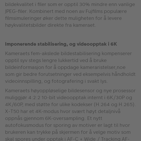
bildekvalitet i filer som er opptil 30% mindre enn vanlige
JPEG-filer. Kombinert med noen av Fujfilms populære
filmsimuleringer øker dette muligheten for å levere
høykvalitetsbilder direkte fra kameraet.
Imponerende stabilisering, og videoopptak i 6K
Kameraets fem-akslede bildestabilisering kompenserer
opptil syv stegs lengre lukkertid ved å bruke
bildeinformasjon for å oppdage kameraristelser,noe
som gir bedre forutsetninger ved eksempelvis håndholdt
videoinnspilling, og fotografering i svakt lys.
Kameraets høyoppløselige bildesensor og nye prosessor
muliggjør 4:2:2 10-bit videoopptak internt i 6K/30P og
4K/60P, med støtte for ulike kodekser (H.264 og H.265).
X-T50 har et 4K-modus hvor svært høyt detaljnivå
oppnås gjennom 6K-oversampling. Et nytt
autofokusmodus for sporing av motiver er lagt til hvor
brukeren kan trykke på skjermen for å velge motiv som
skal spores under opptak i AF-C + Wide / Tracking AF-