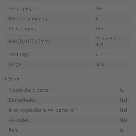
AV-utgang:
Nei
Mikrofoninngang:
Ja
XLR-inngang:
Nei
12,3 x 8,4 x
Mål (B/H/D) (mm):
4,9
Vekt (kg):
0.44
Farge:
Grå
I Esken
Oppladbart batteri:
Ja
Batterilader:
Nei
Ikke-oppladbare AA-batterier:
Nei
AV-kabel:
Nei
Rem:
Ja