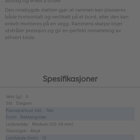
allsidig og enkel å bruke.
Den innebygde støtten gjør at rammen kan plasseres
både horisontalt og vertikalt på et bord, eller den kan
enkelt monteres på en vegg. Rammens skarpe linjer
utstråler presisjon og gir en perfekt innramming av
ethvert bilde.
Spesifikasjoner
Vekt (g): 0
Stil: Elegant
Passepartout inkl.: Nei
Form: Rektangulær
Listbredde: Medium (20-29 mm)
Glasstype: Akryl
Listdybde (mm): 15