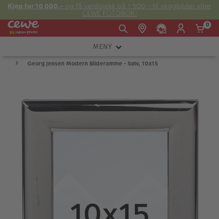
Kjøp for 10 000,-
og få verdisjekk på 1 500,- til veggbilder eller
CEWE FOTOBOK!
0
MENY
Man -
09:00 -
14:00 -
Søndag:
Georg Jensen Modern Bilderamme - Sølv, 10x15
KAMERA
Fre:
20:00
20:00
OBJEKTIV
FOTOTILBEHØR
E-post:
LYS OG STUDIO
kundeservice@japanphoto.no
INSTANTFOTO
ANALOG
KIKKERTER
RAMMER