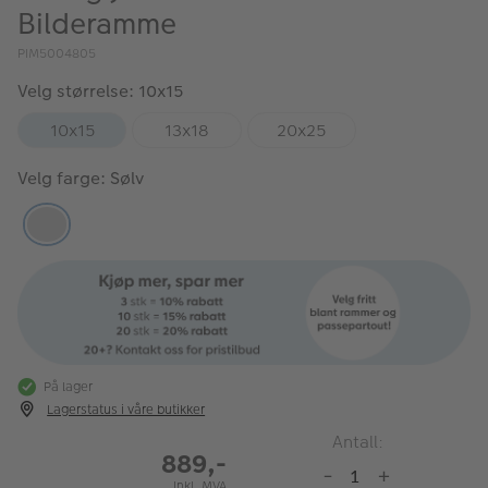
Bilderamme
PIM5004805
Velg størrelse: 10x15
10x15
13x18
20x25
Velg farge: Sølv
På lager
Lagerstatus i våre butikker
Antall:
889,-
-
+
Inkl. MVA