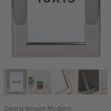
ALBUM
Kampanjer
Merker
Lagersalg
Bildeprodukter
Fotokurs
Inspirasjon
Butikkoversikt
Georg Jensen Modern