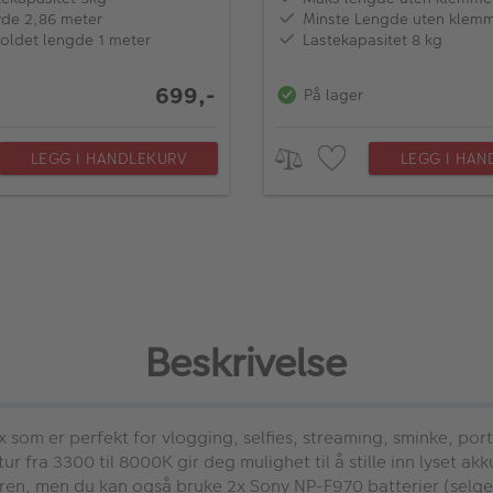
de 2,86 meter
Minste Lengde uten klem
ldet lengde 1 meter
Lastekapasitet 8 kg
699,-
På lager
LEGG I HANDLEKURV
LEGG I HAN
Beskrivelse
x som er perfekt for vlogging, selfies, streaming, sminke, po
fra 3300 til 8000K gir deg mulighet til å stille inn lyset akku
en, men du kan også bruke 2x Sony NP-F970 batterier (selge