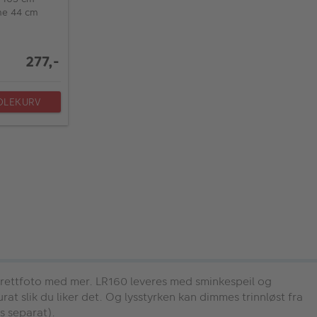
me 44 cm
277,-
DLEKURV
rtrettfoto med mer. LR160 leveres med sminkespeil og
rat slik du liker det. Og lysstyrken kan dimmes trinnløst fra
s separat).