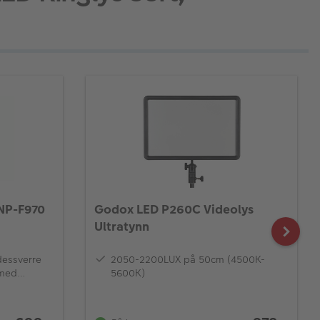
 NP-F970
Godox LED P260C Videolys
Ultratynn
 dessverre
2050-2200LUX på 50cm (4500K-
 med
5600K)
Svalbard