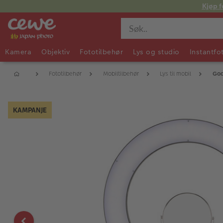
Kjøp f
Kamera
Objektiv
Fototilbehør
Lys og studio
Instantfo
Fototilbehør
Mobiltilbehør
Lys til mobil
God
KAMPANJE