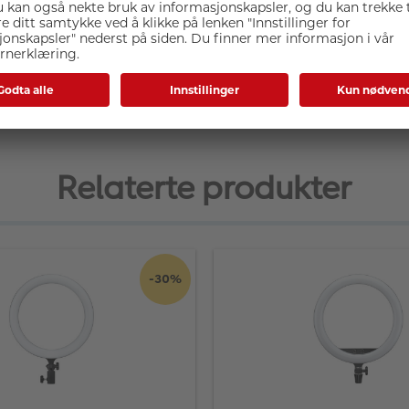
4
Relaterte produkter
-30%