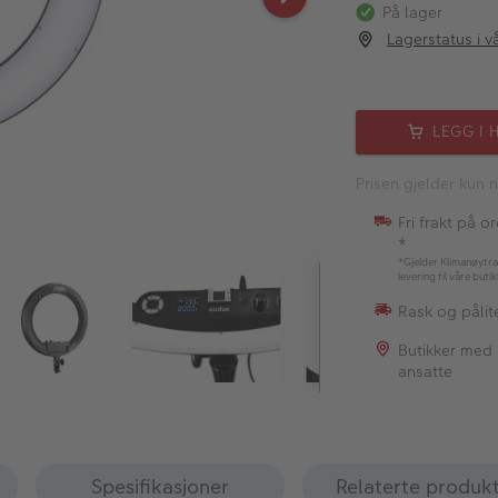
På lager
Lagerstatus i v
LEGG I 
Prisen gjelder kun n
Fri frakt på o
*
*Gjelder Klimanøytra
levering til våre buti
Rask og pålite
Butikker med
ansatte
Spesifikasjoner
Relaterte produk