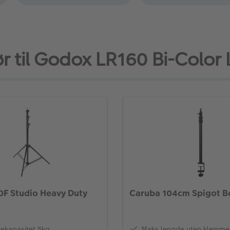
ør til Godox LR160 Bi-Color 
F Studio Heavy Duty
Caruba 104cm Spigot Bo
tekapasitet 5kg
Maks lengde uten klemme