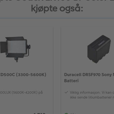
kjøpte også:
ED500C (3300-5600K)
Duracell DRSF970 Sony
Batteri
900LUX (5600K-4200K) på
Viktig informasjon: Vi kan
ikke sende litiumbatterier
ekspresslevering eller til 
(frakt med fly).