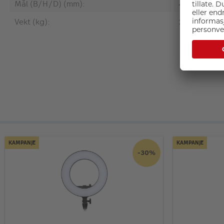
Mål (B/H/D) (mm):
49.2 x 59 x 
Vekt (kg):
2.5
KAMPANJE
KAMPANJE
-30%