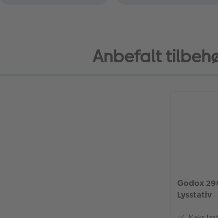
Anbefalt tilbeh
Godox 290
Lysstativ
Maks las