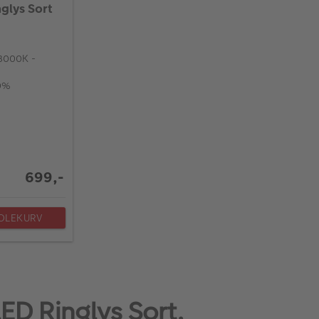
glys Sort
 3000K -
00%
699,-
NDLEKURV
ED Ringlys Sort,