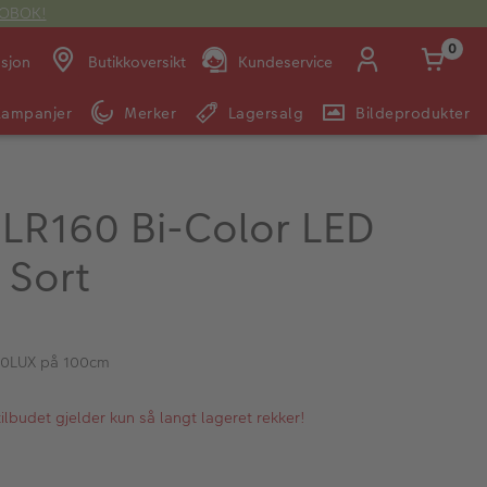
OTOBOK!
0
asjon
Butikkoversikt
Kundeservice
Kampanjer
Merker
Lagersalg
Bildeprodukter
Man -
09:00 -
14:00 -
Søndag:
Fre:
20:00
20:00
LR160 Bi-Color LED
 Sort
E-post:
kundeservice@japanphoto.no
00LUX på 100cm
lbudet gjelder kun så langt lageret rekker!