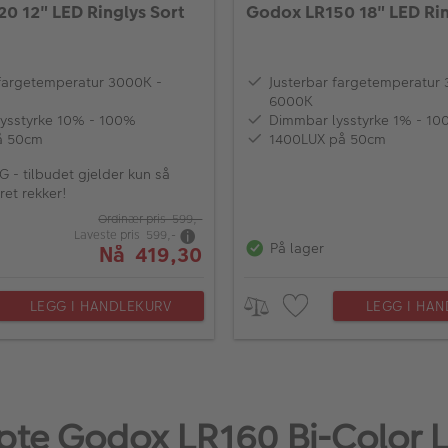
0 12" LED Ringlys Sort
Godox LR150 18" LED Rin
 fargetemperatur 3000K -
Justerbar fargetemperatur
6000K
ysstyrke 10% - 100%
Dimmbar lysstyrke 1% - 1
å 50cm
1400LUX på 50cm
 - tilbudet gjelder kun så
ret rekker!
Ordinær pris 599,-
Laveste pris 599,-
På lager
Nå 419,30
LEGG I HANDLEKURV
LEGG I HA
te Godox LR160 Bi-Color L