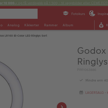
or 10 000,-
og få verdisjekk på 1 500,- til veggbilder eller CEWE F
Fotokurs
Inspir
to
Analog
Kikkerter
Rammer
Album
ox LR160 Bi-Color LED Ringlys Sort
Godox 
Ringlys
PIM1063886
Mindre enn 4
LAGERSALG - ti