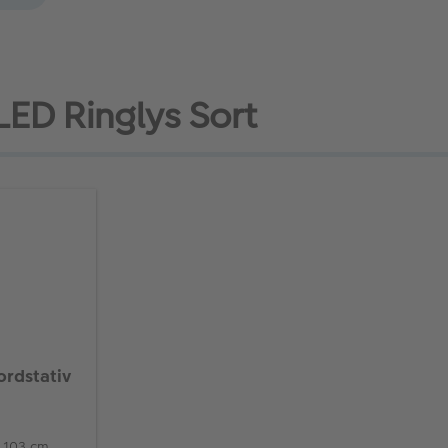
LED Ringlys Sort
rdstativ
 103 cm