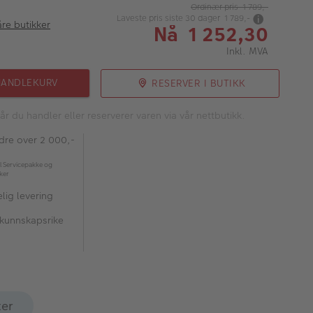
Ordinær pris 1 789,-
Laveste pris siste 30 dager 1 789,-
åre butikker
Nå 1 252,30
Inkl. MVA
HANDLEKURV
RESERVER I BUTIKK
år du handler eller reserverer varen via vår nettbutikk.
rdre over 2 000,-
l Servicepakke og
kker
lig levering
 kunnskapsrike
ter