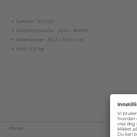
Lyskilde: 160 LED
Fargetemperatur: 3300 - 8000K
Dimensjoner: 49,2 x 59 x 4 cm
Vekt: 1,21 kg
Merke:
Godox