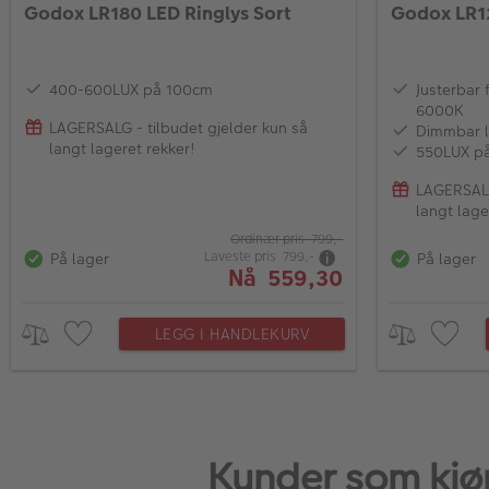
Godox LR180 LED Ringlys Sort
Godox LR12
400-600LUX på 100cm
Justerbar
6000K
LAGERSALG - tilbudet gjelder kun så
Dimmbar l
langt lageret rekker!
550LUX p
LAGERSALG
langt lage
Ordinær pris 799,-
Laveste pris 799,-
På lager
På lager
Nå 559,30
LEGG I HANDLEKURV
Kunder som kjøp