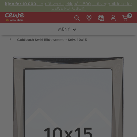
Kjøp for 10 000,-
og få verdisjekk på 1 500,- til veggbilder eller
CEWE FOTOBOK!
0
MENY
Man -
09:00 -
14:00 -
Søndag:
Goldbuch Swirl Bilderamme - Sølv, 10x15
KAMERA
Fre:
20:00
20:00
OBJEKTIV
FOTOTILBEHØR
E-post:
LYS OG STUDIO
kundeservice@japanphoto.no
INSTANTFOTO
ANALOG
KIKKERTER
RAMMER