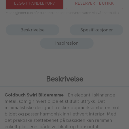
LEGG I HANDLEKURV
RESERVER I BUTIKK
Prisen gjelder kun når du handler eller reserverer varen via vår nettbutikk.
Beskrivelse
Spesifikasjoner
Inspirasjon
Beskrivelse
Goldbuch Swirl Bilderamme
- En elegant i skinnende
metall som gir hvert bilde et stilfullt uttrykk. Det
minimalistiske designet trekker oppmerksomheten mot
bildet og passer harmonisk inn i ethvert interiør. Med
det praktiske støttebenet på baksiden kan rammen
enkelt plasseres både vertikalt og horisontalt.