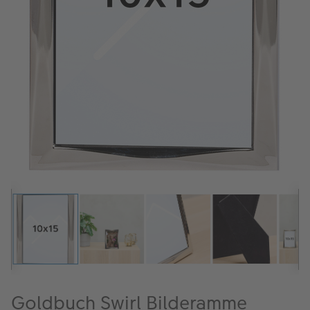
ALBUM
Kampanjer
Merker
Lagersalg
Bildeprodukter
Fotokurs
Inspirasjon
Butikkoversikt
Goldbuch Swirl Bilderamme