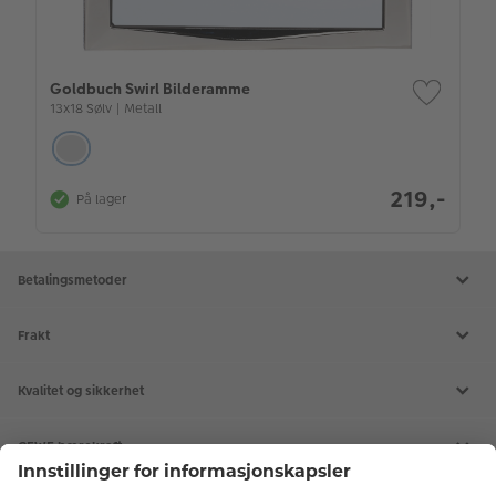
Goldbuch Swirl Bilderamme
13x18 Sølv | Metall
219,-
På lager
Betalingsmetoder
Frakt
Kvalitet og sikkerhet
CEWE bærekraft