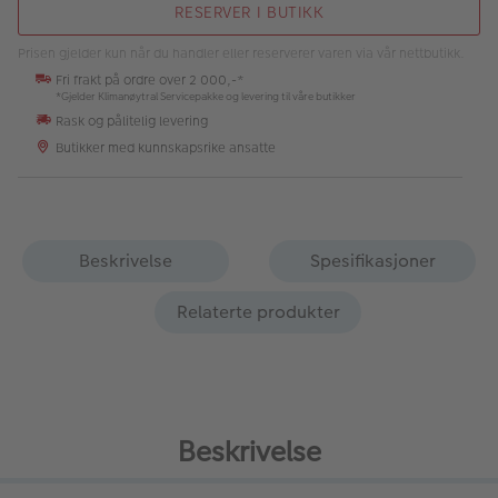
RESERVER I BUTIKK
Prisen gjelder kun når du handler eller reserverer varen via vår nettbutikk.
Fri frakt på ordre over 2 000,-*
*Gjelder Klimanøytral Servicepakke og levering til våre butikker
Rask og pålitelig levering
Butikker med kunnskapsrike ansatte
Beskrivelse
Spesifikasjoner
Relaterte produkter
Beskrivelse