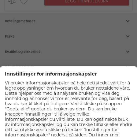
LEGG I HANDLEKURV
Betalingsmetoder
Frakt
Kvalitet og sikkerhet
CEWE bærekraft
Tjenester
Kundeservice
Forsikre fotoutstyr
Diverse
Kjøp gavekort
Meld deg på fotokurs
Om CEWE Japan Photo
Delta på webinar
Våre fotobutikker
CEWE bildeprodukter
Ekspress bilder i butikk
Karriere
Passfoto
Ledige stillinger
Bildeprodukter
Motta nyhetsbrev
Kundefordeler
CEWE FOTOBOK
Fotoutstyr
Last ned gratis fotoprogram
Inspirasjonskatalog
Fremkalle bilder
Digitalisering
Insirasjon til fotoprodukter
Veggbilder