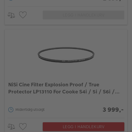
LEGG I HANDLEKURV
NiSi Cine Filter Explosion Proof / True
Protector LP13110 For Cooke S4i / 5i / S6i /
S7A (Big)
3 999,-
Midlertidig utsolgt
LEGG I HANDLEKURV