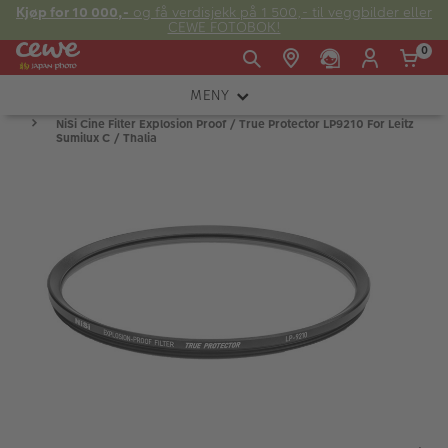
Kjøp for 10 000,-
og få verdisjekk på 1 500,- til veggbilder eller
CEWE FOTOBOK!
0
MENY
Man -
09:00 -
14:00 -
NiSi Cine Filter Explosion Proof / True Protector LP9210 For Leitz
Søndag:
KAMERA
Fre:
20:00
20:00
Sumilux C / Thalia
OBJEKTIV
FOTOTILBEHØR
E-post:
LYS OG STUDIO
kundeservice@japanphoto.no
INSTANTFOTO
ANALOG
KIKKERTER
RAMMER