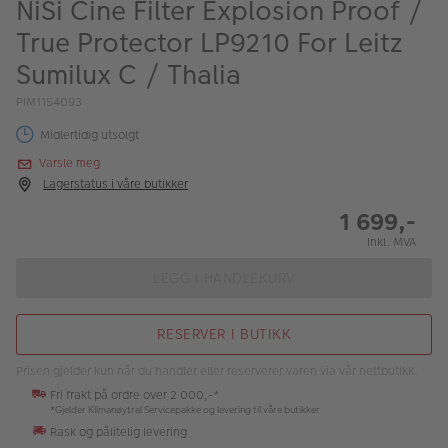
NiSi Cine Filter Explosion Proof /
ALBUM
True Protector LP9210 For Leitz
Kampanjer
Sumilux C / Thalia
Merker
PIM1154093
Lagersalg
Midlertidig utsolgt
Varsle meg
Bildeprodukter
Lagerstatus i våre butikker
1 699,-
Fotokurs
Inkl. MVA
Inspirasjon
LEGG I HANDLEKURV
Butikkoversikt
RESERVER I BUTIKK
Prisen gjelder kun når du handler eller reserverer varen via vår nettbutikk.
Fri frakt på ordre over 2 000,-*
*Gjelder Klimanøytral Servicepakke og levering til våre butikker
Rask og pålitelig levering