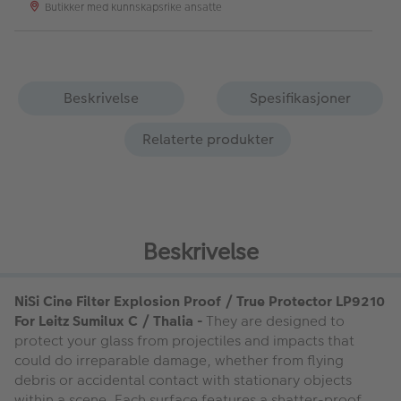
Butikker med kunnskapsrike ansatte
Beskrivelse
Spesifikasjoner
Relaterte produkter
Beskrivelse
NiSi Cine Filter Explosion Proof / True Protector LP9210
For Leitz Sumilux C / Thalia -
They are designed to
protect your glass from projectiles and impacts that
could do irreparable damage, whether from flying
debris or accidental contact with stationary objects
within a scene. Each surface features a shatter-proof