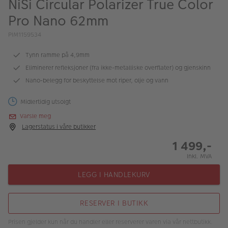
NiSi Circular Polarizer True Color
ALBUM
Pro Nano 62mm
Kampanjer
PIM1159534
Merker
Tynn ramme på 4,9mm
Lagersalg
Eliminerer refleksjoner (fra ikke-metalliske overflater) og gjenskinn
Nano-belegg for beskyttelse mot riper, olje og vann
Bildeprodukter
Midlertidig utsolgt
Varsle meg
Fotokurs
Lagerstatus i våre butikker
Inspirasjon
1 499,-
Inkl. MVA
Butikkoversikt
LEGG I HANDLEKURV
RESERVER I BUTIKK
Prisen gjelder kun når du handler eller reserverer varen via vår nettbutikk.