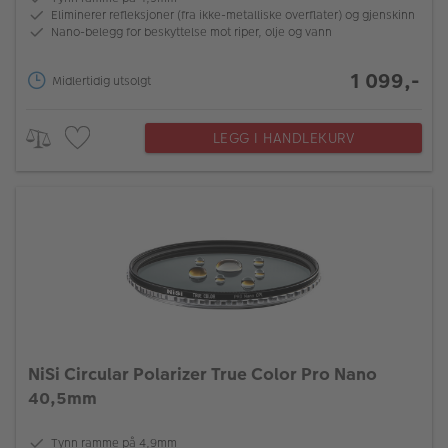
Eliminerer refleksjoner (fra ikke-metalliske overflater) og gjenskinn
Nano-belegg for beskyttelse mot riper, olje og vann
1 099,-
Midlertidig utsolgt
LEGG I HANDLEKURV
NiSi Circular Polarizer True Color Pro Nano
40,5mm
Tynn ramme på 4,9mm