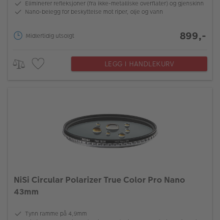
Eliminerer refleksjoner (fra ikke-metalliske overflater) og gjenskinn
Nano-belegg for beskyttelse mot riper, olje og vann
899,-
Midlertidig utsolgt
LEGG I HANDLEKURV
NiSi Circular Polarizer True Color Pro Nano
43mm
Tynn ramme på 4,9mm