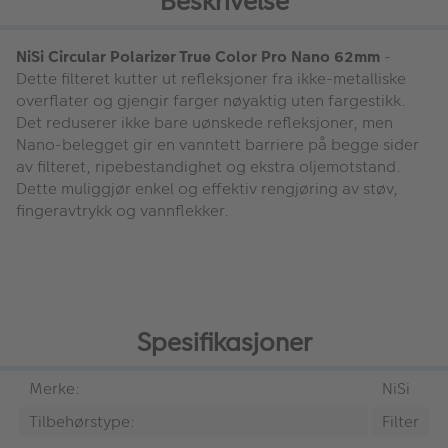
Beskrivelse
NiSi Circular Polarizer True Color Pro Nano 62mm
-
Dette filteret kutter ut refleksjoner fra ikke-metalliske
overflater og gjengir farger nøyaktig uten fargestikk.
Det reduserer ikke bare uønskede refleksjoner, men
Nano-belegget gir en vanntett barriere på begge sider
av filteret, ripebestandighet og ekstra oljemotstand.
Dette muliggjør enkel og effektiv rengjøring av støv,
fingeravtrykk og vannflekker.
Spesifikasjoner
Merke:
NiSi
Tilbehørstype:
Filter