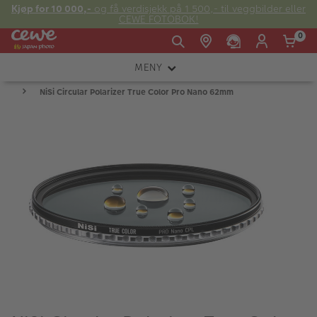
Kjøp for 10 000,-
og få verdisjekk på 1 500,- til veggbilder eller
CEWE FOTOBOK!
0
MENY
Man -
09:00 -
14:00 -
Søndag:
NiSi Circular Polarizer True Color Pro Nano 62mm
KAMERA
Fre:
20:00
20:00
OBJEKTIV
FOTOTILBEHØR
E-post:
LYS OG STUDIO
kundeservice@japanphoto.no
INSTANTFOTO
ANALOG
KIKKERTER
RAMMER