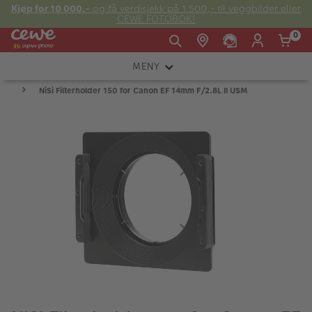
Kjøp for 10 000,-
og få verdisjekk på 1 500,- til veggbilder eller
CEWE FOTOBOK!
0
MENY
Man -
09:00 -
14:00 -
Søndag:
NiSi Filterholder 150 for Canon EF 14mm F/2.8L II USM
KAMERA
Fre:
20:00
20:00
OBJEKTIV
FOTOTILBEHØR
E-post:
LYS OG STUDIO
kundeservice@japanphoto.no
INSTANTFOTO
ANALOG
KIKKERTER
RAMMER