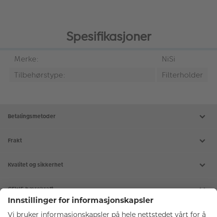
Spesifikasjoner
Merke:
NiSi
Tilbehørstype:
Filterholder
Betalingsmetoder
Frakt
Kvalitet og sikkerhet
CEWE bærekraft
Tjenester