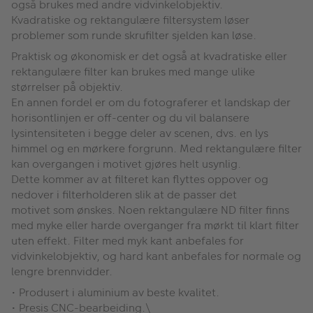
også brukes med andre vidvinkelobjektiv.
Kvadratiske og rektangulære filtersystem løser
problemer som runde skrufilter sjelden kan løse.
Praktisk og økonomisk er det også at kvadratiske eller
rektangulære filter kan brukes med mange ulike
størrelser på objektiv.
En annen fordel er om du fotograferer et landskap der
horisontlinjen er off-center og du vil balansere
lysintensiteten i begge deler av scenen, dvs. en lys
himmel og en mørkere forgrunn. Med rektangulære filter
kan overgangen i motivet gjøres helt usynlig.
Dette kommer av at filteret kan flyttes oppover og
nedover i filterholderen slik at de passer det
motivet som ønskes. Noen rektangulære ND filter finns
med myke eller harde overganger fra mørkt til klart filter
uten effekt. Filter med myk kant anbefales for
vidvinkelobjektiv, og hard kant anbefales for normale og
lengre brennvidder.
• Produsert i aluminium av beste kvalitet.
• Presis CNC-bearbeiding.\