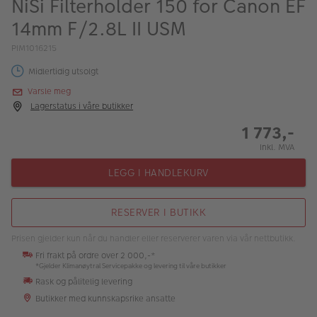
NiSi Filterholder 150 for Canon EF
ALBUM
14mm F/2.8L II USM
Kampanjer
PIM1016215
Merker
Midlertidig utsolgt
Varsle meg
Lagersalg
Lagerstatus i våre butikker
Bildeprodukter
1 773,-
Inkl. MVA
Fotokurs
LEGG I HANDLEKURV
Inspirasjon
RESERVER I BUTIKK
Butikkoversikt
Prisen gjelder kun når du handler eller reserverer varen via vår nettbutikk.
Fri frakt på ordre over 2 000,-*
*Gjelder Klimanøytral Servicepakke og levering til våre butikker
Rask og pålitelig levering
Butikker med kunnskapsrike ansatte