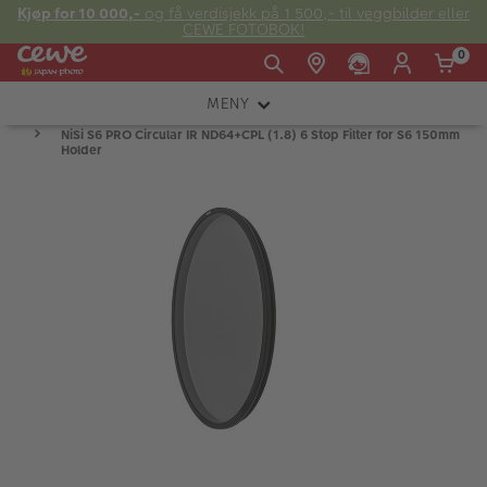
Kjøp for 10 000,-
og få verdisjekk på 1 500,- til veggbilder eller
CEWE FOTOBOK!
0
MENY
Man -
09:00 -
14:00 -
NiSi S6 PRO Circular IR ND64+CPL (1.8) 6 Stop Filter for S6 150mm
Søndag:
KAMERA
Fre:
20:00
20:00
Holder
OBJEKTIV
FOTOTILBEHØR
E-post:
LYS OG STUDIO
kundeservice@japanphoto.no
INSTANTFOTO
ANALOG
KIKKERTER
RAMMER