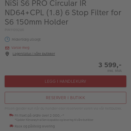
NiSi S6 PRO Circular IR
ALBUM
ND64+CPL (1.8) 6 Stop Filter for
Kampanjer
S6 150mm Holder
Merker
PIM1109286
Lagersalg
Midlertidig utsolgt
Varsle meg
Bildeprodukter
Lagerstatus i våre butikker
3 599,-
Fotokurs
Inkl. MVA
Inspirasjon
LEGG I HANDLEKURV
Butikkoversikt
RESERVER I BUTIKK
Prisen gjelder kun når du handler eller reserverer varen via vår nettbutikk.
Fri frakt på ordre over 2 000,-*
*Gjelder Klimanøytral Servicepakke og levering til våre butikker
Rask og pålitelig levering