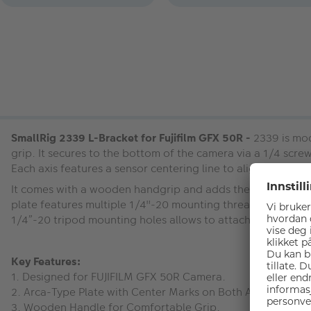
SmallRig 2339 L-Bracket for Fujifilm GFX 50R -
2339 is mo
grip. It secures to the bottom of the camera via a 1/4 scre
Each axis features a sensor centering line to align the cam
It comes with a wooden handgrip and adds the height to supp
plate features multiple 1/4"-20 mounting threads on the 
1/4”-20 tripod mounting holes allows to attach the tripod pl
Key Features:
1. Designed for FUJIFILM GFX 50R Camera.
2. Arca-Type Plate with Center Marks on Both Axis.
3. Wooden Handle for Comfortable Grip.