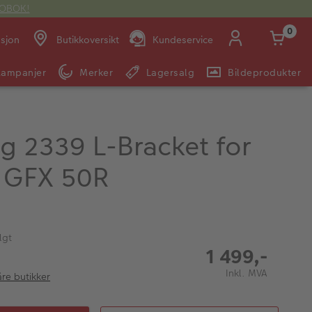
OTOBOK!
0
asjon
Butikkoversikt
Kundeservice
Kampanjer
Merker
Lagersalg
Bildeprodukter
Man -
09:00 -
14:00 -
Søndag:
Fre:
20:00
20:00
g 2339 L-Bracket for
m GFX 50R
E-post:
kundeservice@japanphoto.no
lgt
1 499,-
Inkl. MVA
åre butikker