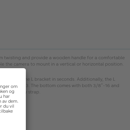
om twisting and provide a wooden handle for a comfortable
le the camera to mount in a vertical or horizontal position.
nstalling the L bracket in seconds. Additionally, the L
de Handle 2093. The bottom comes with both 3/8“-16 and
s for a carry strap.