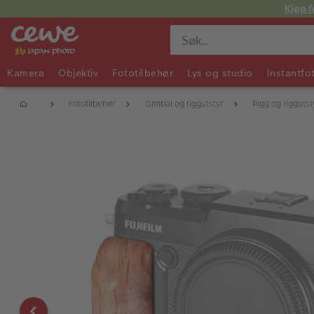
Kjøp f
Kamera
Objektiv
Fototilbehør
Lys og studio
Instantfo
Fototilbehør
Gimbal og riggutstyr
Rigg og riggutst