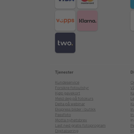
Tjenester
D
Kundeservice
O
Forsikre fotoutstyr
V
Kjøp gavekort
Ka
Meld deg på fotokurs
Le
Delta på webinar
K
Ekspress bilder i butikk
I
Passfoto
In
Motta nyhetsbrev
In
Last ned gratis fotoprogram
P
Digitalisering
Kj