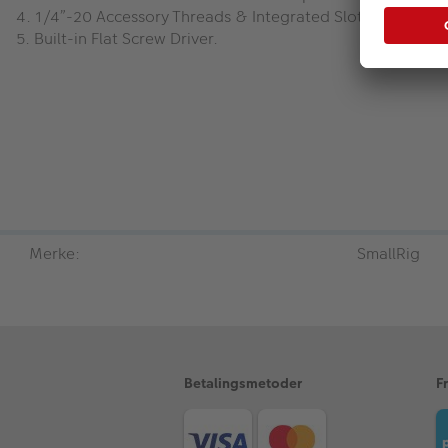
4. 1/4”-20 Accessory Threads & Integrated Slots for Carry
5. Built-in Flat Screw Driver.
Merke:
SmallRig
Betalingsmetoder
F