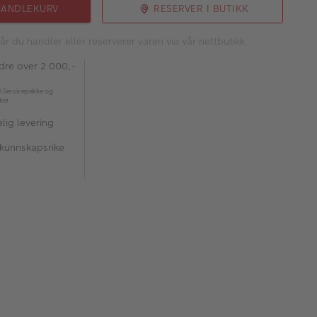
HANDLEKURV
RESERVER I BUTIKK
år du handler eller reserverer varen via vår nettbutikk.
rdre over 2 000,-
l Servicepakke og
kker
lig levering
 kunnskapsrike