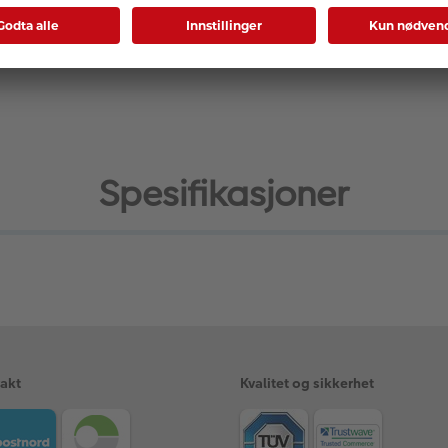
 Strap.
Spesifikasjoner
rakt
Kvalitet og sikkerhet