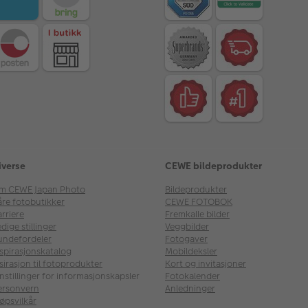
iverse
CEWE bildeprodukter
m CEWE Japan Photo
Bildeprodukter
åre fotobutikker
CEWE FOTOBOK
rriere
Fremkalle bilder
dige stillinger
Veggbilder
undefordeler
Fotogaver
nspirasjonskatalog
Mobildeksler
sirasjon til fotoprodukter
Kort og invitasjoner
nstillinger for informasjonskapsler
Fotokalender
ersonvern
Anledninger
øpsvilkår