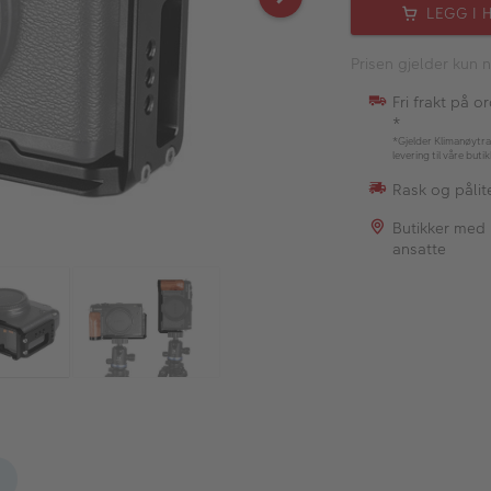
LEGG I 
Prisen gjelder kun n
Fri frakt på o
*
*Gjelder Klimanøytra
levering til våre buti
Rask og pålite
Butikker med
ansatte