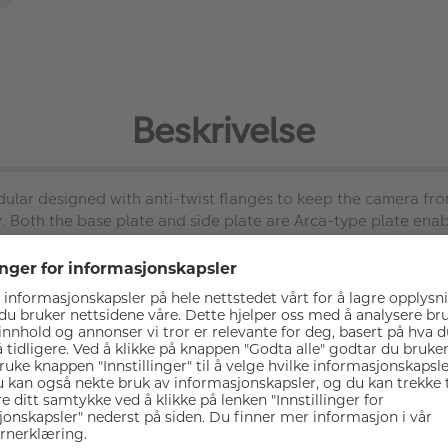
Beskrivelse
dular designed with anti-twist flanges to keep the camera fr
w. Both the base plate and side plate are Arca-type plate enab
era on a tripod head.
ort pinky. Features a flat screwdriver on the bottom allows i
side for accessory attachment such as Cold Shoe 1593 and Si
ate such as Manfrotto Plate 1280. The right side features slot