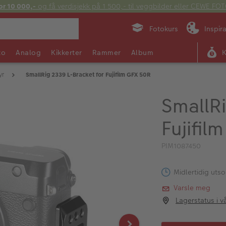
or 10 000,-
og få verdisjekk på 1 500,- til veggbilder eller CEWE F
Fotokurs
Inspir
to
Analog
Kikkerter
Rammer
Album
yr
SmallRig 2339 L-Bracket for Fujifilm GFX 50R
SmallRi
Fujifil
PIM1087450
Midlertidig utso
Varsle meg
Lagerstatus i v