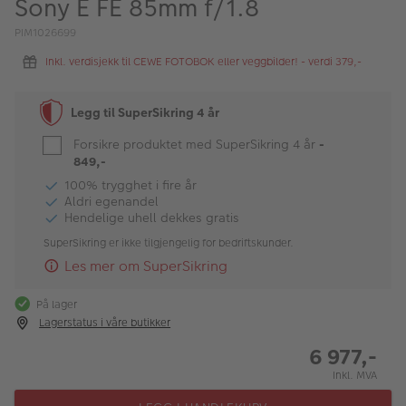
Sony E FE 85mm f/1.8
ALBUM
PIM1026699
Kampanjer
Inkl. verdisjekk til CEWE FOTOBOK eller veggbilder! - verdi 379,-
Merker
Legg til SuperSikring 4 år
Lagersalg
Forsikre produktet med SuperSikring 4 år
-
Bildeprodukter
849,-
100% trygghet i fire år
Aldri egenandel
Fotokurs
Hendelige uhell dekkes gratis
SuperSikring er ikke tilgjengelig for bedriftskunder.
Inspirasjon
Les mer om SuperSikring
Butikkoversikt
På lager
Lagerstatus i våre butikker
6 977,-
Inkl. MVA