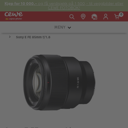
Kjøp for 10 000,-
og få verdisjekk på 1 500,- til veggbilder eller
CEWE FOTOBOK!
0
MENY
Man -
09:00 -
14:00 -
Søndag:
Sony E FE 85mm f/1.8
KAMERA
Fre:
20:00
20:00
OBJEKTIV
FOTOTILBEHØR
E-post:
LYS OG STUDIO
kundeservice@japanphoto.no
INSTANTFOTO
ANALOG
KIKKERTER
RAMMER