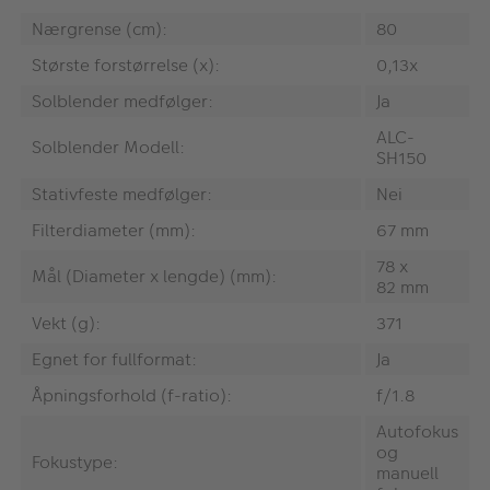
Nærgrense (cm):
80
Største forstørrelse (x):
0,13x
Solblender medfølger:
Ja
ALC-
Solblender Modell:
SH150
Stativfeste medfølger:
Nei
Filterdiameter (mm):
67 mm
78 x
Mål (Diameter x lengde) (mm):
82 mm
Vekt (g):
371
Egnet for fullformat:
Ja
Åpningsforhold (f-ratio):
f/1.8
Autofokus
og
Fokustype:
manuell