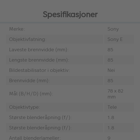
Spesifikasjoner
Merke:
Sony
Objektivfatning:
Sony E
Laveste brennvidde (mm):
85
Lengste brennvidde (mm):
85
Bildestabilisator i objektiv:
Nei
Brennvidde (mm):
85
78 x 82
Mål (B/H/D) (mm):
mm
Objektivtype:
Tele
Største blenderåpning (f/):
1.8
Største blenderåpning (f/):
1.8
Antall blenderlameller:
9