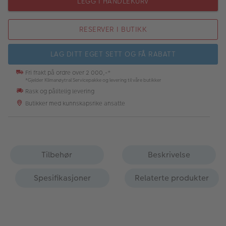
LEGG I HANDLEKURV
RESERVER I BUTIKK
LAG DITT EGET SETT OG FÅ RABATT
Fri frakt på ordre over 2 000,-*
*Gjelder Klimanøytral Servicepakke og levering til våre butikker
Rask og pålitelig levering
Butikker med kunnskapsrike ansatte
Tilbehør
Beskrivelse
Spesifikasjoner
Relaterte produkter