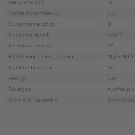
Nærgrense (cm):
19
Største forstørrelse (x):
0,21
Solblender medfølger:
Ja
Solblender Modell:
HA036
Filterdiameter (mm):
67
Mål (Diameter x lengde) (mm):
74,6 x 119,3
Egnet for fullformat:
Nei
Vekt (g):
530
Fokustype:
Autofokus o
Zoom eller fastoptikk:
Zoomobjekt