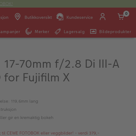
OTOBOK!
0
asjon
Butikkoversikt
Kundeservice
Kampanjer
Merker
Lagersalg
Bildeprodukter
Man -
09:00 -
14:00 -
Søndag:
Fre:
20:00
20:00
17-70mm f/2.8 Di III-A
for Fujifilm X
E-post:
kundeservice@japanphoto.no
else: 119,6mm lang
struksjon
ller gir en kremaktig bokeh
kk til CEWE FOTOBOK eller veggbilder! - verdi 379,-