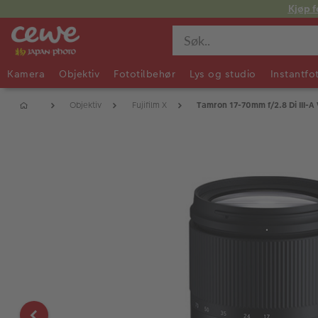
Kjøp f
Kamera
Objektiv
Fototilbehør
Lys og studio
Instantfo
Objektiv
Fujifilm X
Tamron 17-70mm f/2.8 Di III-A 