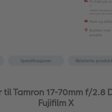
Fri frakt på o
*
*Gjelder Klimanøytra
levering til våre buti
Rask og pålite
Butikker med
ansatte
Spesifikasjoner
Relaterte produk
r til Tamron 17-70mm f/2.8 Di
Fujifilm X