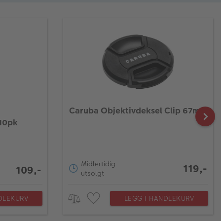
Caruba Objektivdeksel Clip 67mm
 10pk
Midlertidig
119,-
109,-
utsolgt
DLEKURV
LEGG I HANDLEKURV