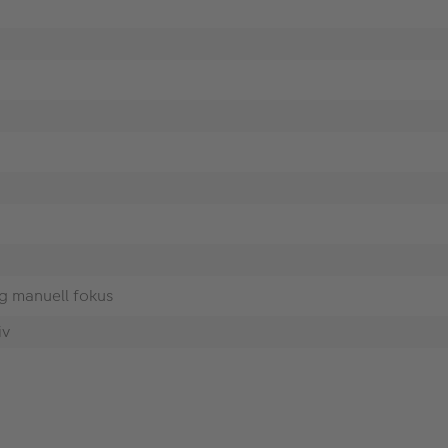
g manuell fokus
iv