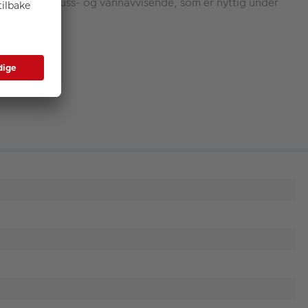
rontlinsen smuss- og vannavvisende, som er nyttig under