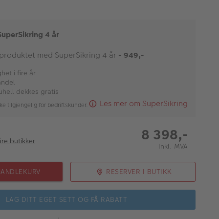
SuperSikring 4 år
 produktet med SuperSikring 4 år
- 949,-
et i fire år
andel
uhell dekkes gratis
Les mer om SuperSikring
ke tilgjengelig for bedriftskunder.
8 398,-
åre butikker
Inkl. MVA
HANDLEKURV
RESERVER I BUTIKK
LAG DITT EGET SETT OG FÅ RABATT