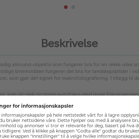
Beskrivelse
lsidig allround-objektiv som fungerer bra for en rekke ulike
allsidige brennvidden fungerer det bra for landskapsbilder i 
, som gjør det egnet for makrofotografering. I tillegg til d
r, som gir rask og presis autofokus med jevne fokusovergan
bildestabilisering for å maksimere objektivets iboende optis
under håndholdt fotografering ved lave lukkerhastigheter unde
ing sammenlignet med konvensjonelle modeller.
12 grupper. To GM (Glass Molded Aspherical) og ett hybrid as