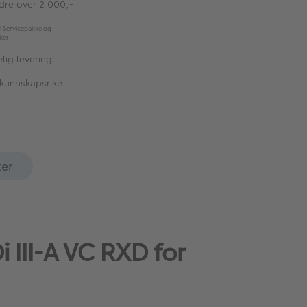
rdre over 2 000,-
l Servicepakke og
kker
lig levering
 kunnskapsrike
ter
 III-A VC RXD for