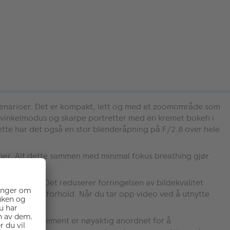
 scenarioer. Det er kompakt, lett og med et zoomområde som
vidvinkelmodus og skarpe portretter med en kremet bokeh i
ette har det også en stor blenderåpning på F/2.8 over hele
ger. Alt dette sammen med minimal fokus breathing gjør
ke ytelse. Det reduserer forringelsen av bildekvalitet
r dårlige lysforhold. Når du tar opp video ved å utnytte
færisk linseelement er nøyaktig anordnet for å