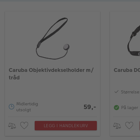
Caruba Objektivdekselholder m/
Caruba D
tråd
Størrelse
Midlertidig
59,-
På lager
utsolgt
LEGG I HANDLEKURV