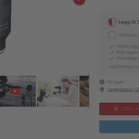
Legg til 
Forsikre
100% tryggh
Aldri egen
Hendelige 
SuperSikring er ik
På lager
Lagerstatus i v
LEGG I 