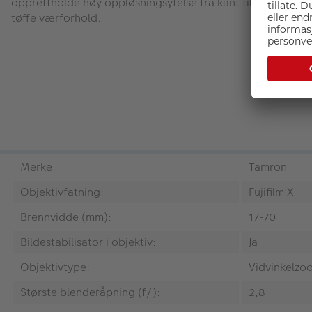
opprettholde høy oppløsningsytelse fra kant til kant. Obje
tøffe værforhold.
Merke:
Tamron
Objektivfatning:
Fujifilm X
Brennvidde (mm):
17-70
Bildestabilisator i objektiv:
Ja
Objektivtype:
Vidvinkelzo
Største blenderåpning (f/):
2,8