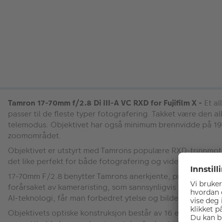
Tamron 17-70mm f/2.8 Di III-A VC RXD for Fujifilm X -
Et al
passer til de fleste typer fotografering. Takket være den 
telemodus. Objektivet har også minimum brennvidde på 19cm
zoomområdet.
Objektivet er utstyrt med Tamrons populære RXD-trinnmoto
det like perfekt for både fotografering og videofilming.
17-70mm F/2.8 benytter Tamrons anerkjente, proprietære VC-
forårsaket av kameraristing, som sannsynligvis vil oppstå 
AI-teknologi, får man forbedret ytelse og bildestabiliser
Objektivets optiske konstruksjon består av 16 elementer i 