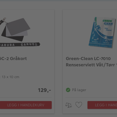
GC-2 Gråkort
Green-Clean LC-7010
Renseserviett Våt/Tørr
: 13 x 10 cm
129,-
På lager
LEGG I HANDLEKURV
LEGG I HAN