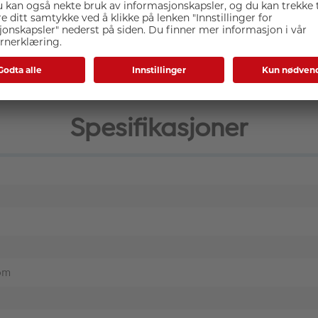
ktivet har værsikret konstruksjon og fluor-coating som gjør f
Spesifikasjoner
om