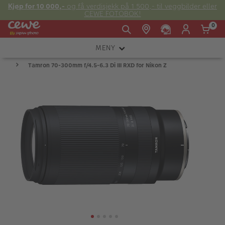
Kjøp for 10 000,-
og få verdisjekk på 1 500,- til veggbilder eller
CEWE FOTOBOK!
0
MENY
Man -
09:00 -
14:00 -
Søndag:
Tamron 70-300mm f/4.5-6.3 Di III RXD for Nikon Z
KAMERA
Fre:
20:00
20:00
OBJEKTIV
FOTOTILBEHØR
E-post:
LYS OG STUDIO
kundeservice@japanphoto.no
INSTANTFOTO
ANALOG
KIKKERTER
RAMMER