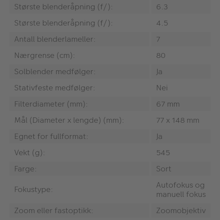
Største blenderåpning (f/):
6.3
Største blenderåpning (f/):
4.5
Antall blenderlameller:
7
Nærgrense (cm):
80
Solblender medfølger:
Ja
Stativfeste medfølger:
Nei
Filterdiameter (mm):
67 mm
Mål (Diameter x lengde) (mm):
77 x 148 mm
Egnet for fullformat:
Ja
Vekt (g):
545
Farge:
Sort
Autofokus og
Fokustype:
manuell fokus
Zoom eller fastoptikk:
Zoomobjektiv