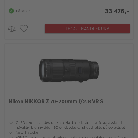
33 476,-
På lager
LEGG I HANDLEKURV
Nikon NIKKOR Z 70-200mm f/2.8 VR S
OLED-skjerm lar deg raskt sjekke blenderåpning, fokusavstand,
nøyaktig brennvidde, ISO og dybdeskarphet direkte på objektivet
Naturlig bokeh
ARNEO- og nanokrystallbelegg motvirker skyggebilder og lysflekker