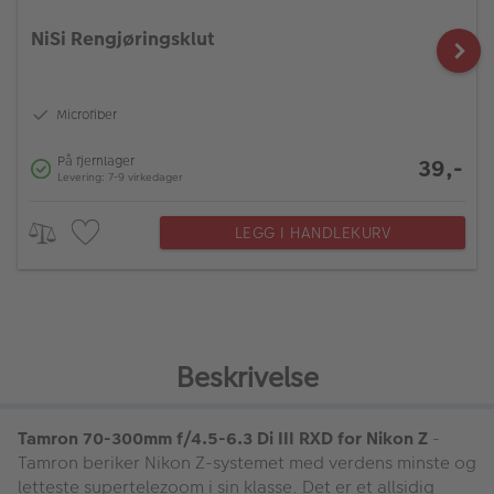
NiSi Rengjøringsklut
Microfiber
På fjernlager
39,-
Levering: 7-9 virkedager
LEGG I HANDLEKURV
Beskrivelse
Tamron 70-300mm f/4.5-6.3 Di III RXD for Nikon Z
-
Tamron beriker Nikon Z-systemet med verdens minste og
letteste supertelezoom i sin klasse. Det er et allsidig