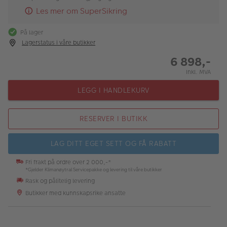
Les mer om SuperSikring
På lager
Lagerstatus i våre butikker
6 898,-
Inkl. MVA
LEGG I HANDLEKURV
RESERVER I BUTIKK
LAG DITT EGET SETT OG FÅ RABATT
Fri frakt på ordre over 2 000,-*
*Gjelder Klimanøytral Servicepakke og levering til våre butikker
Rask og pålitelig levering
Butikker med kunnskapsrike ansatte