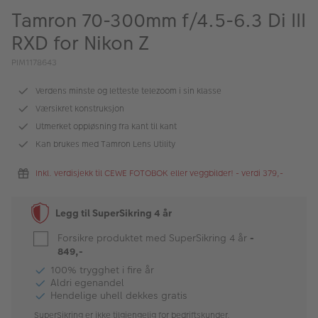
ALBUM
Tamron 70-300mm f/4.5-6.3 Di III
RXD for Nikon Z
Kampanjer
PIM1178643
Merker
Verdens minste og letteste telezoom i sin klasse
Lagersalg
Værsikret konstruksjon
Bildeprodukter
Utmerket oppløsning fra kant til kant
Kan brukes med Tamron Lens Utility
Fotokurs
Inkl. verdisjekk til CEWE FOTOBOK eller veggbilder! - verdi 379,-
Inspirasjon
Legg til SuperSikring 4 år
Butikkoversikt
Forsikre produktet med SuperSikring 4 år
-
849,-
100% trygghet i fire år
Aldri egenandel
Hendelige uhell dekkes gratis
SuperSikring er ikke tilgjengelig for bedriftskunder.