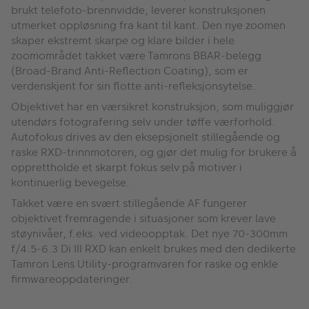
brukt telefoto-brennvidde, leverer konstruksjonen
utmerket oppløsning fra kant til kant. Den nye zoomen
skaper ekstremt skarpe og klare bilder i hele
zoomområdet takket være Tamrons BBAR-belegg
(Broad-Brand Anti-Reflection Coating), som er
verdenskjent for sin flotte anti-refleksjonsytelse.
Objektivet har en værsikret konstruksjon, som muliggjør
utendørs fotografering selv under tøffe værforhold.
Autofokus drives av den eksepsjonelt stillegående og
raske RXD-trinnmotoren, og gjør det mulig for brukere å
opprettholde et skarpt fokus selv på motiver i
kontinuerlig bevegelse.
Takket være en svært stillegående AF fungerer
objektivet fremragende i situasjoner som krever lave
støynivåer, f.eks. ved videoopptak. Det nye 70-300mm
f/4.5-6.3 Di III RXD kan enkelt brukes med den dedikerte
Tamron Lens Utility-programvaren for raske og enkle
firmwareoppdateringer.