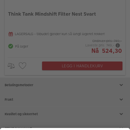
Think Tank Mindshift Filter Nest Svart
LAGERSALG - tilbudet gjelder kun så langt lageret rekker!
Ordinær pris 749,-
Laveste pris 749,-
På lager
Nå 524,30
LEGG I HANDLEKURV
Betalingsmetoder
Frakt
Kvalitet og sikkerhet
CEWE bærekraft