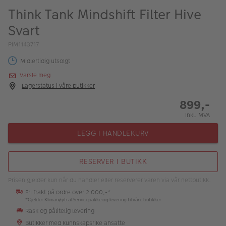
ALBUM
Think Tank Mindshift Filter Hive
Svart
Kampanjer
PIM1143717
Merker
Midlertidig utsolgt
Lagersalg
Varsle meg
Lagerstatus i våre butikker
Bildeprodukter
899,-
Inkl. MVA
Fotokurs
LEGG I HANDLEKURV
Inspirasjon
Butikkoversikt
RESERVER I BUTIKK
Prisen gjelder kun når du handler eller reserverer varen via vår nettbutikk.
Fri frakt på ordre over 2 000,-*
*Gjelder Klimanøytral Servicepakke og levering til våre butikker
Rask og pålitelig levering
Butikker med kunnskapsrike ansatte