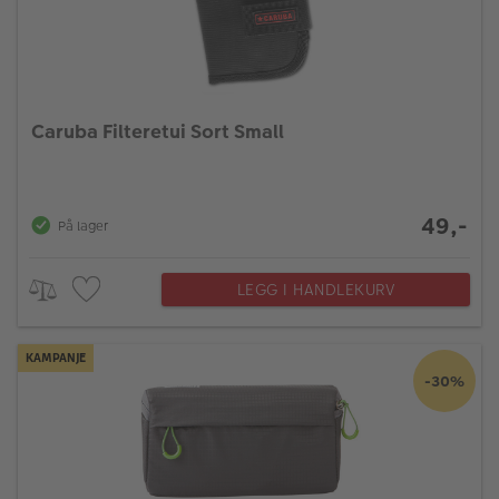
Caruba Filteretui Sort Small
49,-
På lager
LEGG I HANDLEKURV
KAMPANJE
-30%