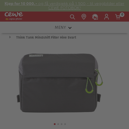
Kjøp for 10 000,-
og få verdisjekk på 1 500,- til veggbilder eller
CEWE FOTOBOK!
0
MENY
Man -
09:00 -
14:00 -
Søndag:
Think Tank Mindshift Filter Hive Svart
KAMERA
Fre:
20:00
20:00
OBJEKTIV
FOTOTILBEHØR
E-post:
LYS OG STUDIO
kundeservice@japanphoto.no
INSTANTFOTO
ANALOG
KIKKERTER
RAMMER