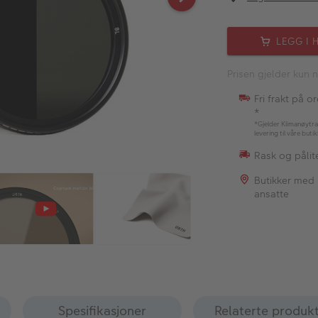
LEGG I 
Prisen gjelder kun n
Fri frakt på o
*
*Gjelder Klimanøytra
levering til våre buti
Rask og pålite
Butikker med
ansatte
Spesifikasjoner
Relaterte produk