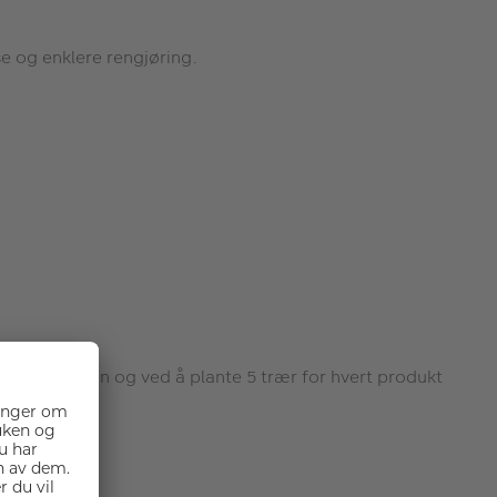
se og enklere rengjøring.
g ut i naturen og ved å plante 5 trær for hvert produkt