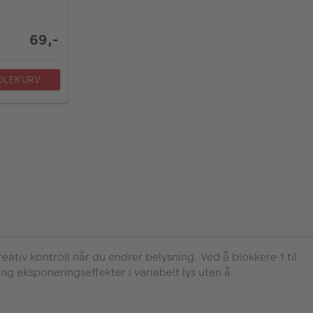
69,-
DLEKURV
reativ kontroll når du endrer belysning. Ved å blokkere 1 til
 eksponeringseffekter i variabelt lys uten å