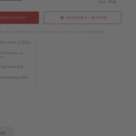
Inkl. MVA
HANDLEKURV
RESERVER I BUTIKK
år du handler eller reserverer varen via vår nettbutikk.
rdre over 2 000,-
l Servicepakke og
kker
lig levering
 kunnskapsrike
ter