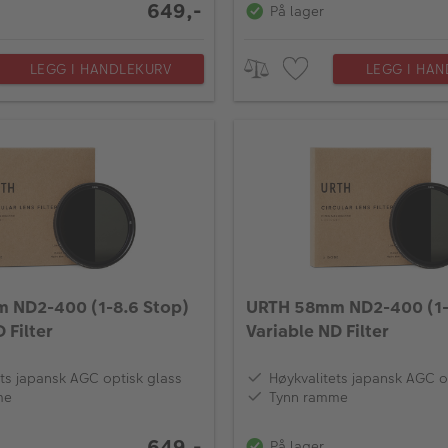
649,-
På lager
LEGG I HANDLEKURV
LEGG I HA
 ND2-400 (1-8.6 Stop)
URTH 58mm ND2-400 (1-
 Filter
Variable ND Filter
ts japansk AGC optisk glass
Høykvalitets japansk AGC o
me
Tynn ramme
649,-
På lager