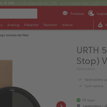
or 10 000,-
og få verdisjekk på 1 500,- til veggbilder eller CEWE F
Fotokurs
Inspir
to
Analog
Kikkerter
Rammer
Album
p) Variable ND Filter
URTH 5
Stop) V
PIM1204759
Høykvalitets 
Tynn ramme
På lager
Lagerstatus i v