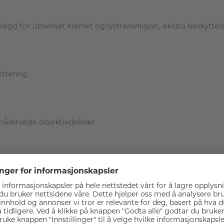
legg for utmerket klarhet og lystransmisjon, ekstra beskyttel
ttering.
e påskruede objektivdeksler.
. Ved bevisst å designe produkter som hjelper folk å komme se
32.