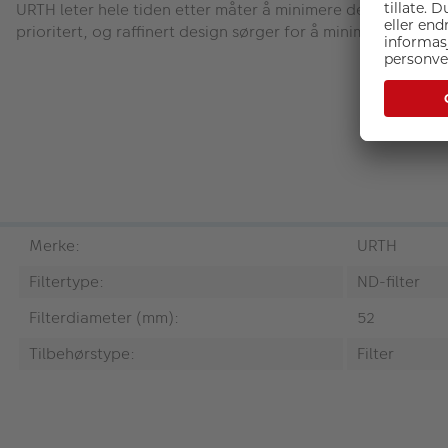
URTH leter hele tiden etter måter å minimere den negative 
prioritert, og raffinert design sørger for å minimere avfall. 
Merke:
URTH
Filtertype:
ND-filter
Filterdiameter (mm):
52
Tilbehørstype:
Filter