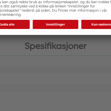
påvirkningen på planeten vi elsker. Etter hvert som nye produ
All emballasje har blitt redesignet for å fjerne all plast, bruke
Spesifikasjoner