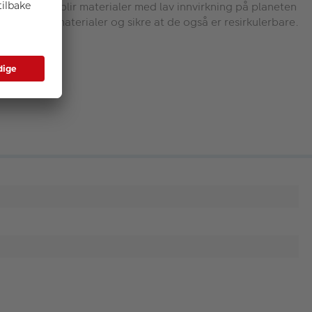
kter skapes blir materialer med lav innvirkning på planeten
 resirkulerte materialer og sikre at de også er resirkulerbare.