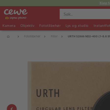
Kjøp f
Kamera
Objektiv
Fototilbehør
Lys og studio
Instantfo
Fototilbehør
Filter
URTH 52mm ND2-400 (1-8.6 Sto