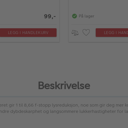
99,-
På lager
LEGG I HANDLEKURV
LEGG I HAN
Beskrivelse
eret gir 1 til 8,66 f-stopp lysreduksjon, noe som gir deg mer k
dre dybdeskarphet og langsommere lukkerhastigheter for lang