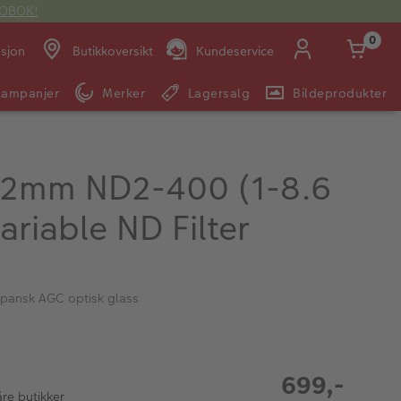
OTOBOK!
0
asjon
Butikkoversikt
Kundeservice
Kampanjer
Merker
Lagersalg
Bildeprodukter
Man -
09:00 -
14:00 -
Søndag:
Fre:
20:00
20:00
2mm ND2-400 (1-8.6
ariable ND Filter
E-post:
kundeservice@japanphoto.no
japansk AGC optisk glass
699,-
åre butikker