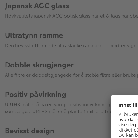
Japansk AGC glass
Høykvalitets japansk AGC optisk glass har et 8-lags nanobe
Ultratynn ramme
Den bevisst utformede ultraslanke rammen forhindrer vigne
Dobble skrugjenger
Alle filtre er dobbeltgjengede for å stable filtre eller bruk
Positiv påvirkning
URTHS mål er å ha en varig positiv innvirkning på planeten
som selges. URTHS mål er å plante 1 milliard trær innen 20
Bevisst design