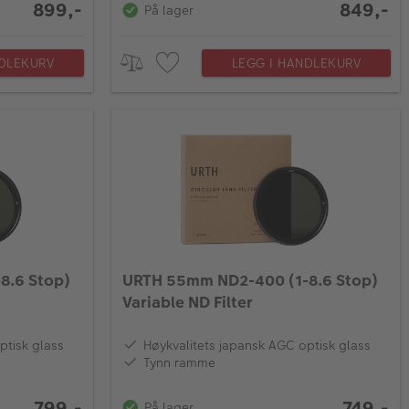
899,-
849,-
På lager
NDLEKURV
LEGG I HANDLEKURV
8.6 Stop)
URTH 55mm ND2-400 (1-8.6 Stop)
Variable ND Filter
ptisk glass
Høykvalitets japansk AGC optisk glass
Tynn ramme
799,-
749,-
På lager