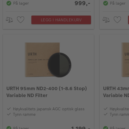
999,-
På lager
På lager
LEGG I HANDLEKURV
URTH 95mm ND2-400 (1-8.6 Stop)
URTH 43mm
Variable ND Filter
Variable ND
Høykvalitets japansk AGC optisk glass
Høykvalite
Tynn ramme
Tynn ram
1 199,-
På lager
På lager