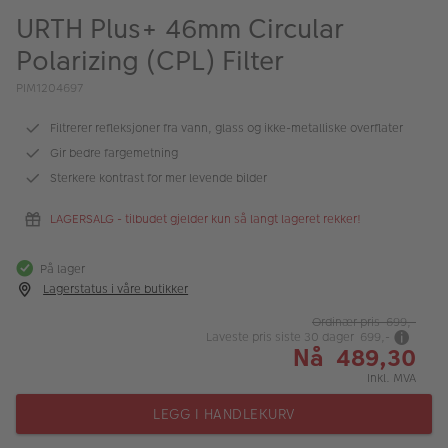
ALBUM
URTH Plus+ 46mm Circular
Polarizing (CPL) Filter
Kampanjer
PIM1204697
Merker
Filtrerer refleksjoner fra vann, glass og ikke-metalliske overflater
Lagersalg
Gir bedre fargemetning
Bildeprodukter
Sterkere kontrast for mer levende bilder
LAGERSALG - tilbudet gjelder kun så langt lageret rekker!
Fotokurs
På lager
Inspirasjon
Lagerstatus i våre butikker
Butikkoversikt
Ordinær pris 699,-
Laveste pris siste 30 dager 699,-
Nå 489,30
Inkl. MVA
LEGG I HANDLEKURV