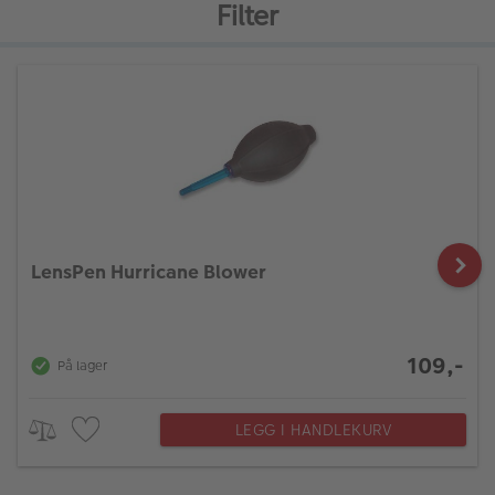
Filter
LensPen Hurricane Blower
109,-
På lager
LEGG I HANDLEKURV