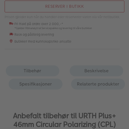
RESERVER I BUTIKK
Prisen gjelder kun når du handler eller reserverer varen via vår nettbutikk.
Fri frakt på ordre over 2 000,-*
*Gjelder Klimanøytral Servicepakke og levering til våre butikker
Rask og pålitelig levering
Butikker med kunnskapsrike ansatte
Tilbehør
Beskrivelse
Spesifikasjoner
Relaterte produkter
Anbefalt tilbehør til URTH Plus+
46mm Circular Polarizing (CPL)