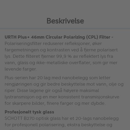
Beskrivelse
URTH Plus+ 46mm Circular Polarizing (CPL) Filter -
Polariseringsfilter reduserer refleksjoner, øker
fargemetningen og kontrasten ved å fjerne polarisert
lys. Dette filteret fjerner 99,9 % av reflektert lys fra
vann, glass og ikke-metalliske overflater, som gir mer
levende farger.
Plus-serien har 20 lag med nanobelegg som letter
rengjøringen og gir bedre beskyttelse mot vann, olje og
riper. Disse lagene gir også høyere maksimal
lystransmisjon og en mer konsistent transmisjonskurve
for skarpere bilder, finere farger og mer dybde.
Profesjonelt tysk glass
SCHOTT B270 optisk glass har et 20-lags nanobelegg
for profesjonell polarisering, ekstra beskyttelse og