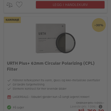
LEGG I HANDLEKURV
KAMPANJE
-30%
URTH Plus+ 62mm Circular Polarizing (CPL)
Filter
Filtrerer refleksjoner fra vann, glass og ikke-metalliske overflater
Gir bedre fargemetning
Sterkere kontrast for mer levende bilder
LAGERSALG - tilbudet gjelder kun så langt lageret rekker!
Ordinær pris 1 099,-
Laveste pris 1 099,-
På lager