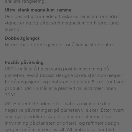
enklere rengjøring.
Ultra-slank magnalium-ramme
Den bevisst utformede ultraslanke rammen forhindrer
vignettering og slitesterkt magnalium gir filteret lang
levetid.
Dobbeltgjenget
Filteret har dobble gjenger for å kunne stable filtre.
Positiv påvirkning
URTHs mål er å ha en varig positiv innvirkning på
planeten. Ved å bevisst designe produkter som hjelper
folk å engasjere seg i naturen og plante 5 trær for hvert
produkt. URTHs mål er å plante 1 milliard trær innen
2032.
URTH leter hele tiden etter måter å minimere den
negative påvirkningen på planeten vi elsker. Etter hvert
som nye produkter skapes blir materialer med lav
innvirkning på planeten prioritert, og raffinert design
sørger for å minimere avfall. All emballasje har blitt