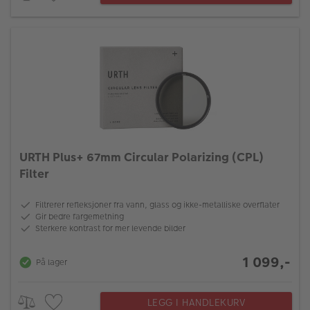
URTH Plus+ 67mm Circular Polarizing (CPL)
Filter
Filtrerer refleksjoner fra vann, glass og ikke-metalliske overflater
Gir bedre fargemetning
Sterkere kontrast for mer levende bilder
1 099,-
På lager
LEGG I HANDLEKURV