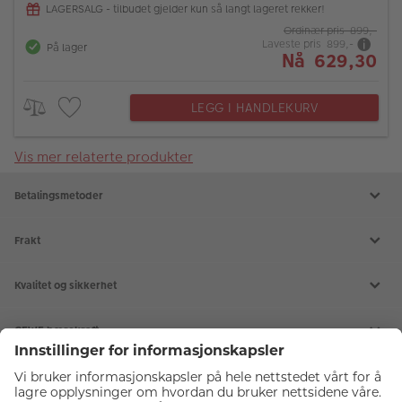
LAGERSALG - tilbudet gjelder kun så langt lageret rekker!
Ordinær pris 899,-
Laveste pris 899,-
På lager
Nå 629,30
LEGG I HANDLEKURV
Vis mer relaterte produkter
Betalingsmetoder
Frakt
Kvalitet og sikkerhet
CEWE bærekraft
Tjenester