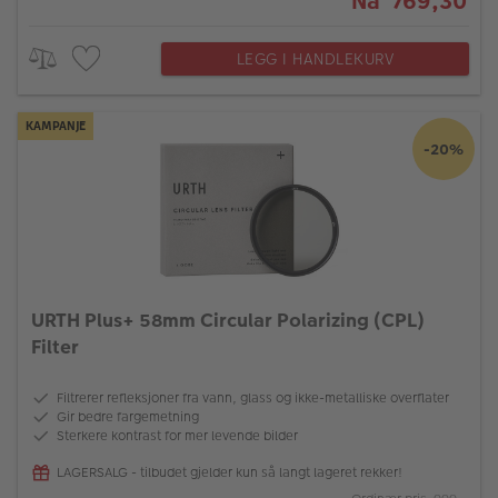
Nå 769,30
LEGG I HANDLEKURV
KAMPANJE
-20%
URTH Plus+ 58mm Circular Polarizing (CPL)
Filter
Filtrerer refleksjoner fra vann, glass og ikke-metalliske overflater
Gir bedre fargemetning
Sterkere kontrast for mer levende bilder
LAGERSALG - tilbudet gjelder kun så langt lageret rekker!