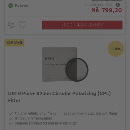
Ordinær pris 999,-
Laveste pris 999,-
På lager
Nå 799,20
LEGG I HANDLEKURV
KAMPANJE
-30%
URTH Plus+ 52mm Circular Polarizing (CPL)
Filter
Filtrerer refleksjoner fra vann, glass og ikke-metalliske overflater
Gir bedre fargemetning
Sterkere kontrast for mer levende bilder