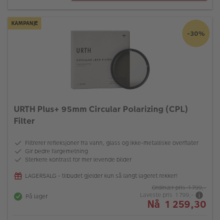
KAMPANJE
-30%
URTH Plus+ 95mm Circular Polarizing (CPL)
Filter
Filtrerer refleksjoner fra vann, glass og ikke-metalliske overflater
Gir bedre fargemetning
Sterkere kontrast for mer levende bilder
LAGERSALG - tilbudet gjelder kun så langt lageret rekker!
Ordinær pris 1 799,-
Laveste pris 1 799,-
På lager
Nå 1 259,30