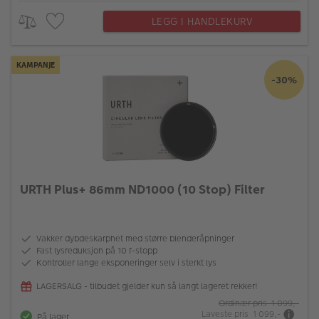
LEGG I HANDLEKURV
KAMPANJE
-30%
URTH Plus+ 86mm ND1000 (10 Stop) Filter
Vakker dybdeskarphet med større blenderåpninger
Fast lysreduksjon på 10 f-stopp
Kontroller lange eksponeringer selv i sterkt lys
LAGERSALG - tilbudet gjelder kun så langt lageret rekker!
Ordinær pris 1 099,-
Laveste pris 1 099,-
På lager