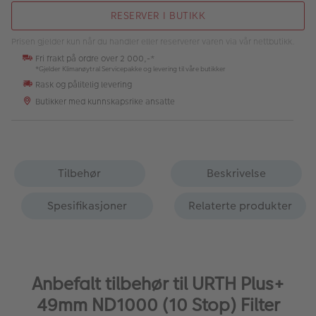
RESERVER I BUTIKK
Prisen gjelder kun når du handler eller reserverer varen via vår nettbutikk.
Fri frakt på ordre over 2 000,-*
*Gjelder Klimanøytral Servicepakke og levering til våre butikker
Rask og pålitelig levering
Butikker med kunnskapsrike ansatte
Tilbehør
Beskrivelse
Spesifikasjoner
Relaterte produkter
Anbefalt tilbehør til URTH Plus+
49mm ND1000 (10 Stop) Filter