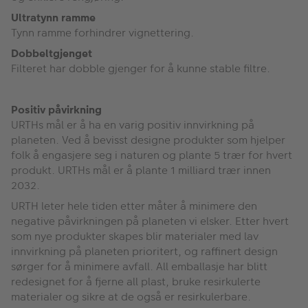
Ultratynn ramme
Tynn ramme forhindrer vignettering.
Dobbeltgjenget
Filteret har dobble gjenger for å kunne stable filtre.
Positiv påvirkning
URTHs mål er å ha en varig positiv innvirkning på
planeten. Ved å bevisst designe produkter som hjelper
folk å engasjere seg i naturen og plante 5 trær for hvert
produkt. URTHs mål er å plante 1 milliard trær innen
2032.
URTH leter hele tiden etter måter å minimere den
negative påvirkningen på planeten vi elsker. Etter hvert
som nye produkter skapes blir materialer med lav
innvirkning på planeten prioritert, og raffinert design
sørger for å minimere avfall. All emballasje har blitt
redesignet for å fjerne all plast, bruke resirkulerte
materialer og sikre at de også er resirkulerbare.