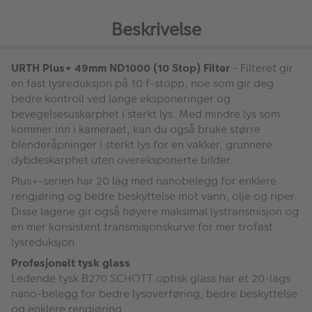
Beskrivelse
URTH Plus+ 49mm ND1000 (10 Stop) Filter
- Filteret gir
en fast lysreduksjon på 10 f-stopp, noe som gir deg
bedre kontroll ved lange eksponeringer og
bevegelsesuskarphet i sterkt lys. Med mindre lys som
kommer inn i kameraet, kan du også bruke større
blenderåpninger i sterkt lys for en vakker, grunnere
dybdeskarphet uten overeksponerte bilder.
Plus+-serien har 20 lag med nanobelegg for enklere
rengjøring og bedre beskyttelse mot vann, olje og riper.
Disse lagene gir også høyere maksimal lystransmisjon og
en mer konsistent transmisjonskurve for mer trofast
lysreduksjon.
Profesjonelt tysk glass
Ledende tysk B270 SCHOTT optisk glass har et 20-lags
nano-belegg for bedre lysoverføring, bedre beskyttelse
og enklere rengjøring.