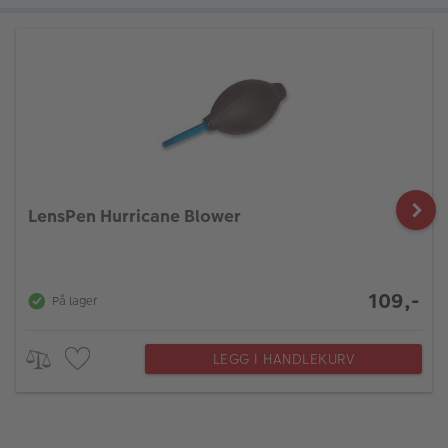
LensPen Hurricane Blower
109,-
På lager
LEGG I HANDLEKURV