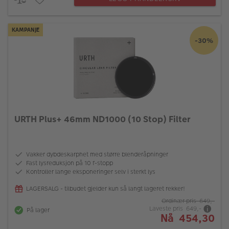
KAMPANJE
-30%
URTH Plus+ 46mm ND1000 (10 Stop) Filter
Vakker dybdeskarphet med større blenderåpninger
Fast lysreduksjon på 10 f-stopp
Kontroller lange eksponeringer selv i sterkt lys
LAGERSALG - tilbudet gjelder kun så langt lageret rekker!
Ordinær pris 649,-
Laveste pris 649,-
På lager
Nå 454,30