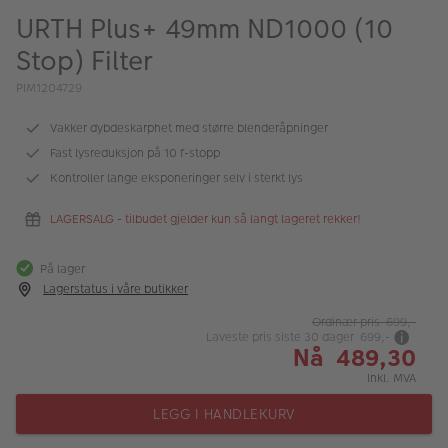
ALBUM
URTH Plus+ 49mm ND1000 (10
Stop) Filter
Kampanjer
PIM1204729
Merker
Vakker dybdeskarphet med større blenderåpninger
Lagersalg
Fast lysreduksjon på 10 f-stopp
Bildeprodukter
Kontroller lange eksponeringer selv i sterkt lys
LAGERSALG - tilbudet gjelder kun så langt lageret rekker!
Fotokurs
På lager
Inspirasjon
Lagerstatus i våre butikker
Butikkoversikt
Ordinær pris 699,-
Laveste pris siste 30 dager 699,-
Nå 489,30
Inkl. MVA
LEGG I HANDLEKURV