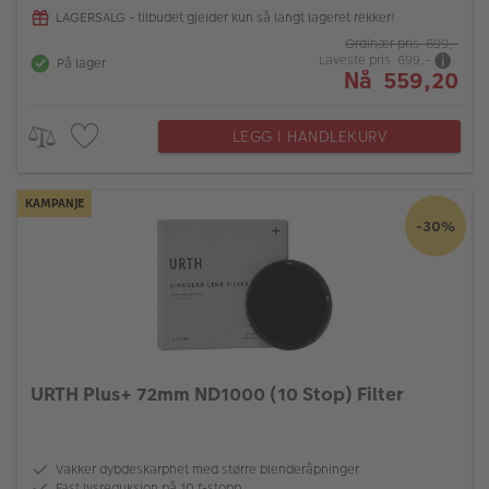
LAGERSALG - tilbudet gjelder kun så langt lageret rekker!
Ordinær pris 699,-
Laveste pris 699,-
På lager
Nå 559,20
LEGG I HANDLEKURV
KAMPANJE
-30%
URTH Plus+ 72mm ND1000 (10 Stop) Filter
Vakker dybdeskarphet med større blenderåpninger
Fast lysreduksjon på 10 f-stopp