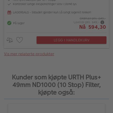
Kontroller lange eksponeringer selv i sterkt lys
LAGERSALG - tilbudet gjelder kun så langt lageret rekker!
Ordinær pris 849,-
Laveste pris 849,-
På lager
Nå 594,30
LEGG I HANDLEKURV
Vis mer relaterte produkter
Kunder som kjøpte URTH Plus+
49mm ND1000 (10 Stop) Filter,
kjøpte også: