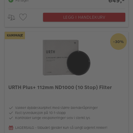
649,-
På lager
LEGG I HANDLEKURV
KAMPANJE
-30%
URTH Plus+ 112mm ND1000 (10 Stop) Filter
Vakker dybdeskarphet med større blenderåpninger
Fast lysreduksjon på 10 f-stopp
Kontroller lange eksponeringer selv i sterkt lys
LAGERSALG - tilbudet gjelder kun så langt lageret rekker!