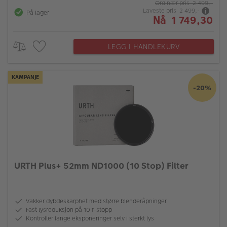
Ordinær pris 2 499,-
Laveste pris 2 499,-
På lager
Nå 1 749,30
LEGG I HANDLEKURV
KAMPANJE
-20%
URTH Plus+ 52mm ND1000 (10 Stop) Filter
Vakker dybdeskarphet med større blenderåpninger
Fast lysreduksjon på 10 f-stopp
Kontroller lange eksponeringer selv i sterkt lys