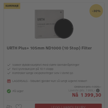
KAMPANJE
-30%
URTH Plus+ 105mm ND1000 (10 Stop) Filter
Vakker dybdeskarphet med større blenderåpninger
Fast lysreduksjon på 10 f-stopp
Kontroller lange eksponeringer selv i sterkt lys
LAGERSALG - tilbudet gjelder kun så langt lageret rekker!
Ordinær pris 1 999,-
Laveste pris 1 999,-
På lager
Nå 1 399,30
LEGG I HANDLEKURV