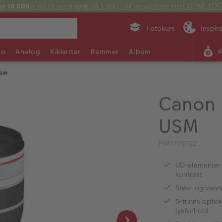
or 10 000,-
og få verdisjekk på 1 500,- til veggbilder eller CEWE F
Fotokurs
Inspir
to
Analog
Kikkerter
Rammer
Album
USM
Canon 
USM
PIM1109702
UD-elementer 
kontrast
Støv- og vann
5-trinns optis
lysforhold