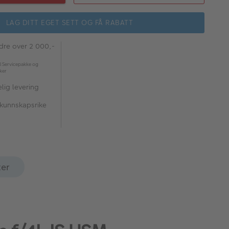
LAG DITT EGET SETT OG FÅ RABATT
rdre over 2 000,-
l Servicepakke og
kker
lig levering
 kunnskapsrike
ter