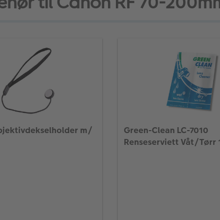
behør til Canon RF 70-200m
jektivdekselholder m/
Green-Clean LC-7010
Renseserviett Våt/Tørr