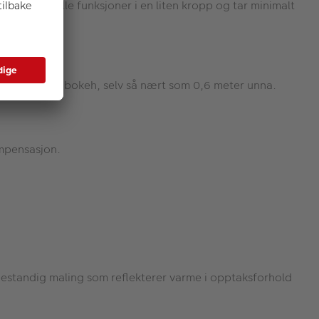
 profesjonelle funksjoner i en liten kropp og tar minimalt
g gir suveren bokeh, selv så nært som 0,6 meter unna.
ompensasjon.
ebestandig maling som reflekterer varme i opptaksforhold