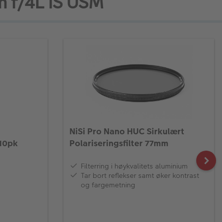
m f/4L IS USM
NiSi Pro Nano HUC Sirkulært
 10pk
Polariseringsfilter 77mm
Filterring i høykvalitets aluminium
Tar bort reflekser samt øker kontrast
og fargemetning