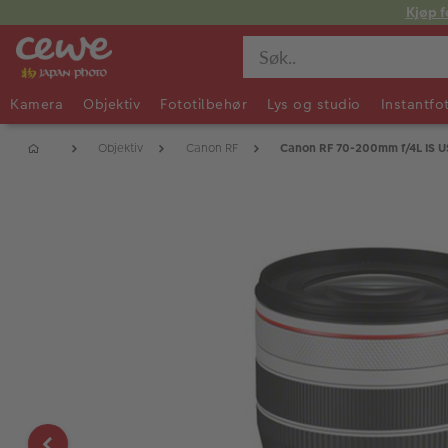
Kjøp f
Kamera
Objektiv
Fototilbehør
Lys og studio
Instantfo
Objektiv
Canon RF
Canon RF 70-200mm f/4L IS 