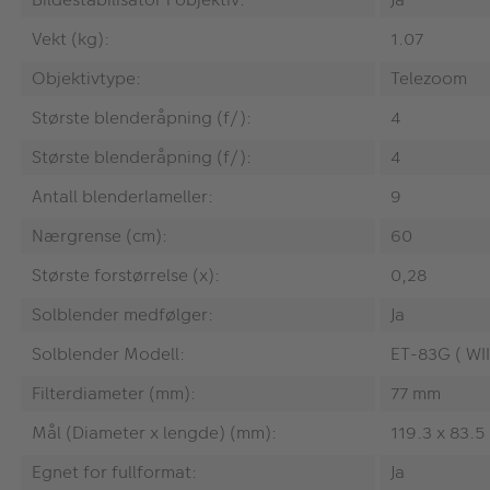
Vekt (kg):
1.07
Objektivtype:
Telezoom
Største blenderåpning (f/):
4
Største blenderåpning (f/):
4
Antall blenderlameller:
9
Nærgrense (cm):
60
Største forstørrelse (x):
0,28
Solblender medfølger:
Ja
Solblender Modell:
ET-83G ( WII
Filterdiameter (mm):
77 mm
Mål (Diameter x lengde) (mm):
119.3 x 83.
Egnet for fullformat:
Ja