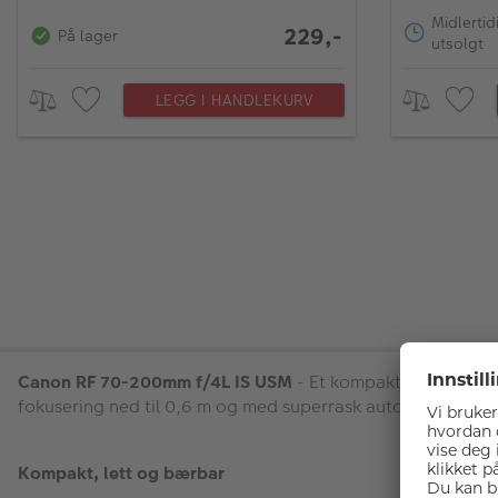
Midlertid
229,-
På lager
utsolgt
LEGG I HANDLEKURV
Canon RF 70-200mm f/4L IS USM
- Et kompakt og lett tele
fokusering ned til 0,6 m og med superrask autofokus.
Kompakt, lett og bærbar