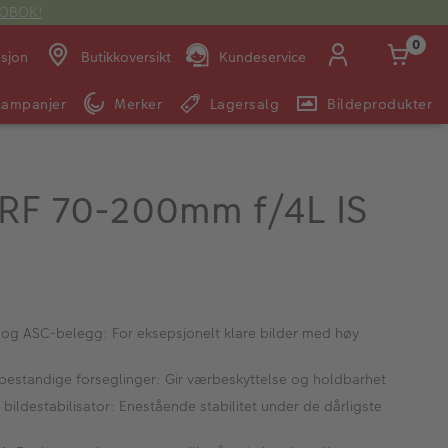
OTOBOK!
0
asjon
Butikkoversikt
Kundeservice
Kampanjer
Merker
Lagersalg
Bildeprodukter
Man -
09:00 -
14:00 -
Søndag:
Fre:
20:00
20:00
RF 70-200mm f/4L IS
E-post:
kundeservice@japanphoto.no
og ASC-belegg: For eksepsjonelt klare bilder med høy
bestandige forseglinger: Gir værbeskyttelse og holdbarhet
k bildestabilisator: Enestående stabilitet under de dårligste