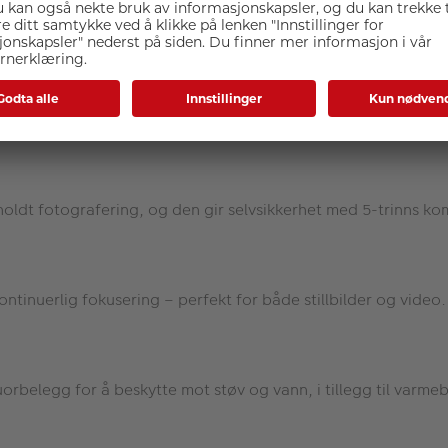
t være den kompakte størrelsen og lette vekten. Objektivet har
atiske avvik, mens 9 irisblader og en konstant F4-blenderåpnin
holdt fotografering, og den gir selvsikkerhet med 5-trinns k
ntinuerlig fokusering – perfekt for både stillbilder og video.
luorbelegg for å beskytte mot støv og vann, i tillegg til varm