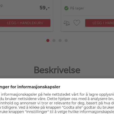
ig
59,-
På lager
LEGG I HANDLEKURV
LEGG I HAN
Beskrivelse
zoomobjektiv som har en 5-trinns bildestabilisator som sikrer 