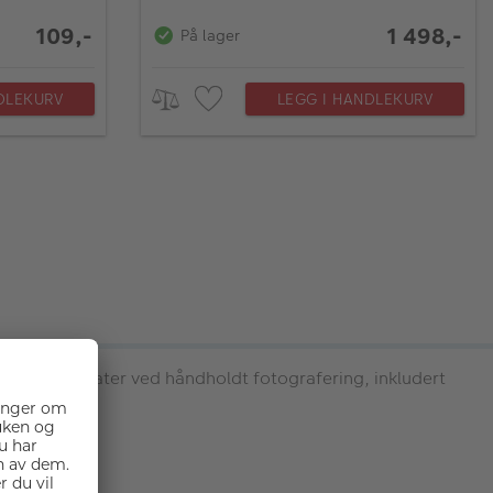
109,-
1 498,-
På lager
DLEKURV
LEGG I HANDLEKURV
flotte resultater ved håndholdt fotografering, inkludert