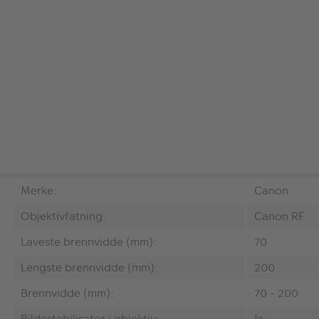
Merke:
Canon
Objektivfatning:
Canon RF
Laveste brennvidde (mm):
70
Lengste brennvidde (mm):
200
Brennvidde (mm):
70 - 200
Bildestabilisator i objektiv:
Ja