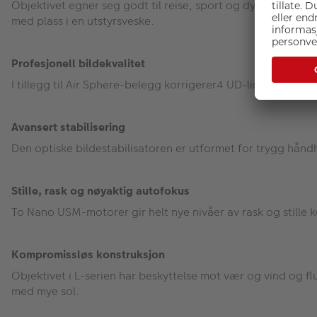
Objektivet egner seg godt til reise, sport og dyreliv takke
med plass i en utstyrsveske.
Profesjonell bildekvalitet
I tillegg til Air Sphere-belegg korrigerer4 UD-linser krom
Avansert stabilisering
Den optiske bildestabilisatoren er utformet for trygg hånd
Stille, rask og nøyaktig autofokus
To Nano USM-motorer gir helt nye nivåer av rask og stille ko
Kompromissløs
konstruksjon
Objektivet i L-serien har beskyttelse mot vær og vind og f
med mye sol.