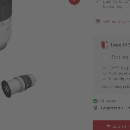
Dual Nano USM:
fokusering
Inkl. verdisje
Legg til 
Forsikre
100% tryggh
Aldri egen
Hendelige 
SuperSikring er ik
På lager
Lagerstatus i v
LEGG I 