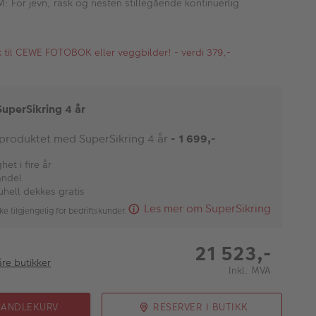
 For jevn, rask og nesten stillegående kontinuerlig
kk til CEWE FOTOBOK eller veggbilder! - verdi 379,-
SuperSikring 4 år
 produktet med SuperSikring 4 år
- 1 699,-
et i fire år
andel
uhell dekkes gratis
Les mer om SuperSikring
ke tilgjengelig for bedriftskunder.
21 523,-
åre butikker
Inkl. MVA
HANDLEKURV
RESERVER I BUTIKK