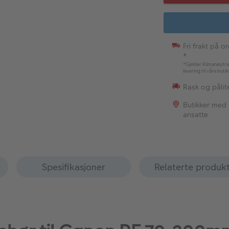
Fri frakt på o
*
*Gjelder Klimanøytra
levering til våre buti
Rask og pålite
Butikker med
ansatte
Spesifikasjoner
Relaterte produk