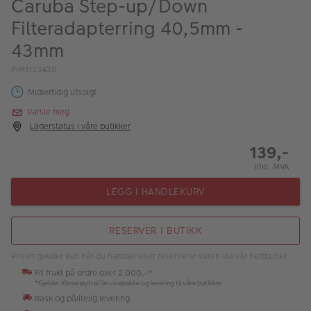
Caruba Step-up/Down
ALBUM
Filteradapterring 40,5mm -
Kampanjer
43mm
Merker
PIM1133428
Midlertidig utsolgt
Lagersalg
Varsle meg
Bildeprodukter
Lagerstatus i våre butikker
139,-
Fotokurs
Inkl. MVA
Inspirasjon
LEGG I HANDLEKURV
Butikkoversikt
RESERVER I BUTIKK
Prisen gjelder kun når du handler eller reserverer varen via vår nettbutikk.
Fri frakt på ordre over 2 000,-*
*Gjelder Klimanøytral Servicepakke og levering til våre butikker
Rask og pålitelig levering