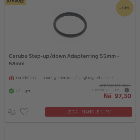
KAMPANJE
-30%
Caruba Step-up/down Adapterring 55mm -
58mm
LAGERSALG - tilbudet gjelder kun så langt lageret rekker!
Ordinær pris 139,-
Laveste pris 139,-
På lager
Nå 97,30
LEGG I HANDLEKURV