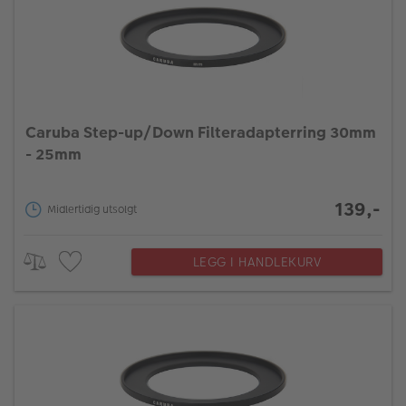
Caruba Step-up/Down Filteradapterring 30mm
- 25mm
139,-
Midlertidig utsolgt
LEGG I HANDLEKURV