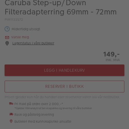
Caruba Step-up/Down
ALBUM
Filteradapterring 69mm - 72mm
Kampanjer
PIM1133572
Merker
Midlertidig utsolgt
Varsle meg
Lagersalg
Lagerstatus i våre butikker
Bildeprodukter
149,-
Inkl. MVA
Fotokurs
LEGG I HANDLEKURV
Inspirasjon
RESERVER I BUTIKK
Butikkoversikt
Prisen gjelder kun når du handler eller reserverer varen via vår nettbutikk.
Fri frakt på ordre over 2 000,-*
*Gjelder Klimanøytral Servicepakke og levering til våre butikker
Rask og pålitelig levering
Butikker med kunnskapsrike ansatte