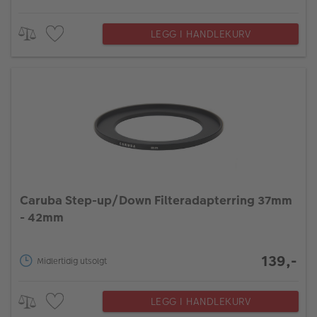
LEGG I HANDLEKURV
Caruba Step-up/Down Filteradapterring 37mm
- 42mm
139,-
Midlertidig utsolgt
LEGG I HANDLEKURV