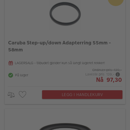
Caruba Step-up/down Adapterring 55mm -
58mm
LAGERSALG - tilbudet gjelder kun så langt lageret rekker!
Ordinær pris 139,-
Laveste pris 139,-
På lager
Nå 97,30
LEGG I HANDLEKURV