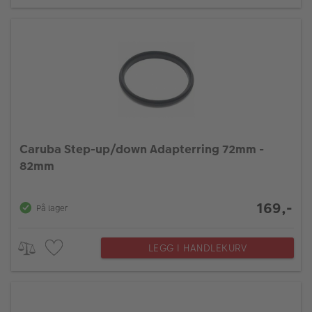
Caruba Step-up/down Adapterring 72mm -
82mm
169,-
På lager
LEGG I HANDLEKURV