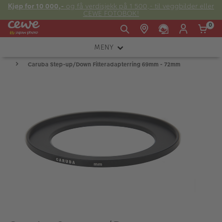
Kjøp for 10 000,-
og få verdisjekk på 1 500,- til veggbilder eller
CEWE FOTOBOK!
0
MENY
Man -
09:00 -
14:00 -
Søndag:
Caruba Step-up/Down Filteradapterring 69mm - 72mm
KAMERA
Fre:
20:00
20:00
OBJEKTIV
FOTOTILBEHØR
E-post:
LYS OG STUDIO
kundeservice@japanphoto.no
INSTANTFOTO
ANALOG
KIKKERTER
RAMMER