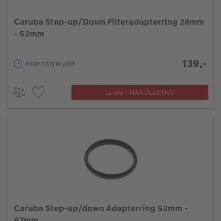
Caruba Step-up/Down Filteradapterring 28mm
- 52mm
139,-
Midlertidig utsolgt
LEGG I HANDLEKURV
Caruba Step-up/down Adapterring 52mm -
67mm