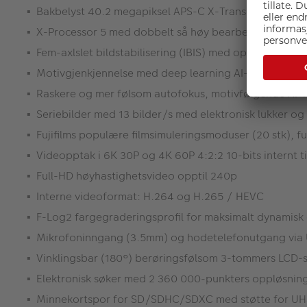
Bakbelyst 40.2 megapiksel APS-C X-Trans CMOS 5 HR s
X-Processor 5 med dobbelt så høy bearbeidingshasti
Fem-axlslet bildstabilisering (IBIS) med opptil syv st
Motivgjenkjennelse med deep learning AI-teknologi s
Raskere og mer følsom autofokus, motivfølgende AF 
Seriebilder med 13 bilder/s med elektronisk lukker og
Fujifilms populære filmsimuleringsmoduser (20 stk), 
Videopptak i 6K 30P og 4K 60P 4:2:2 10-bits internt t
Full-HD høyhastighetsvideo opptil 240p
Interne videoformat: H.264 og H.265 / HEVC
F-Log2 fargegraderingsprofil for maksimalt dynamisk 
Mikrofoninngang (3.5mm) og hodetelefonutgang via
Vinklingsbar (180°) berøringsfølsom 3-tommers LCD-
Elektronisk søker med 2 360 000-punkters oppløsning
Minnekortspor for SD/SDHC/SDXC med støtte for UHS-