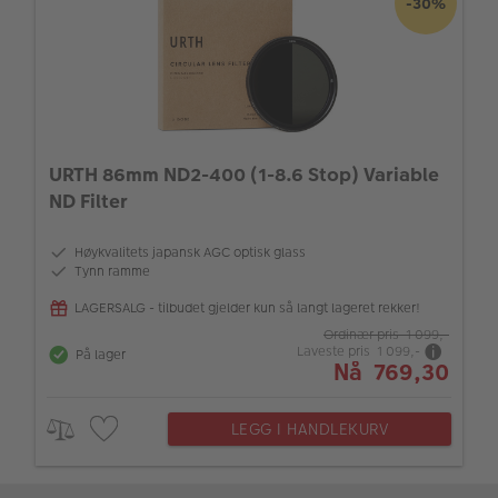
-30%
URTH 86mm ND2-400 (1-8.6 Stop) Variable
ND Filter
Høykvalitets japansk AGC optisk glass
Tynn ramme
LAGERSALG - tilbudet gjelder kun så langt lageret rekker!
Ordinær pris 1 099,-
Laveste pris 1 099,-
På lager
Nå 769,30
LEGG I HANDLEKURV