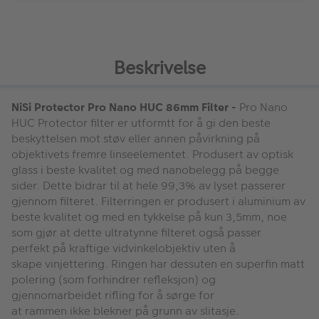
Beskrivelse
NiSi Protector Pro Nano HUC 86mm Filter -
Pro Nano
HUC Protector filter er utformtt for å gi den beste
beskyttelsen mot støv eller annen påvirkning på
objektivets fremre linseelementet. Produsert av optisk
glass i beste kvalitet og med nanobelegg på begge
sider. Dette bidrar til at hele 99,3% av lyset passerer
gjennom filteret. Filterringen er produsert i aluminium av
beste kvalitet og med en tykkelse på kun 3,5mm, noe
som gjør at dette ultratynne filteret også passer
perfekt på kraftige vidvinkelobjektiv uten å
skape vinjettering. Ringen har dessuten en superfin matt
polering (som forhindrer refleksjon) og
gjennomarbeidet rifling for å sørge for
at rammen ikke blekner på grunn av slitasje.