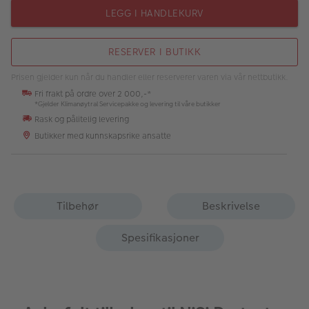
LEGG I HANDLEKURV
RESERVER I BUTIKK
Prisen gjelder kun når du handler eller reserverer varen via vår nettbutikk.
Fri frakt på ordre over 2 000,-*
*Gjelder Klimanøytral Servicepakke og levering til våre butikker
Rask og pålitelig levering
Butikker med kunnskapsrike ansatte
Tilbehør
Beskrivelse
Spesifikasjoner