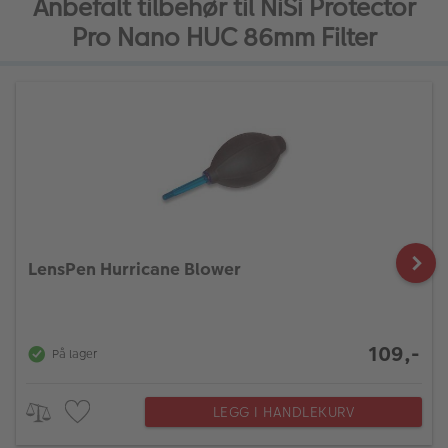
Anbefalt tilbehør til NiSi Protector
Pro Nano HUC 86mm Filter
LensPen Hurricane Blower
109,-
På lager
LEGG I HANDLEKURV