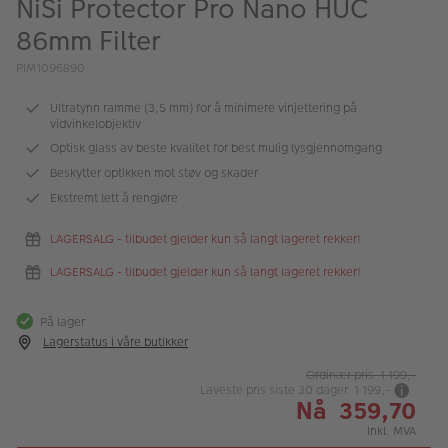
NiSi Protector Pro Nano HUC
ALBUM
86mm Filter
Kampanjer
PIM1096890
Merker
Ultratynn ramme (3,5 mm) for å minimere vinjettering på
vidvinkelobjektiv
Lagersalg
Optisk glass av beste kvalitet for best mulig lysgjennomgang
Bildeprodukter
Beskytter optikken mot støv og skader
Ekstremt lett å rengjøre
Fotokurs
LAGERSALG - tilbudet gjelder kun så langt lageret rekker!
LAGERSALG - tilbudet gjelder kun så langt lageret rekker!
Inspirasjon
Butikkoversikt
På lager
Lagerstatus i våre butikker
Ordinær pris 1 199,-
Laveste pris siste 30 dager 1 199,-
Nå 359,70
Inkl. MVA