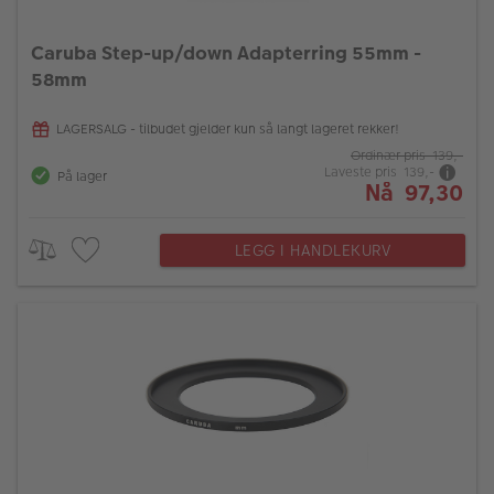
Caruba Step-up/down Adapterring 55mm -
58mm
LAGERSALG - tilbudet gjelder kun så langt lageret rekker!
Ordinær pris 139,-
Laveste pris 139,-
På lager
Nå 97,30
LEGG I HANDLEKURV