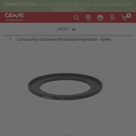
Kjøp for 10 000,-
og få verdisjekk på 1 500,- til veggbilder eller
CEWE FOTOBOK!
0
MENY
Man -
09:00 -
14:00 -
Søndag:
Caruba Step-up/Down Filteradapterring 62mm - 82mm
KAMERA
Fre:
20:00
20:00
OBJEKTIV
FOTOTILBEHØR
E-post:
LYS OG STUDIO
kundeservice@japanphoto.no
INSTANTFOTO
ANALOG
KIKKERTER
RAMMER