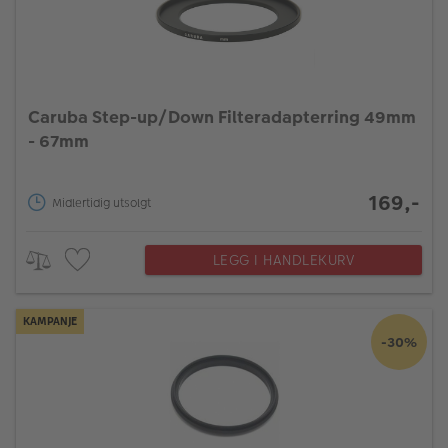
Caruba Step-up/Down Filteradapterring 49mm
- 67mm
169,-
Midlertidig utsolgt
LEGG I HANDLEKURV
KAMPANJE
-30%