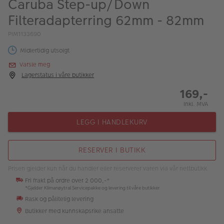
Caruba Step-up/Down
ALBUM
Filteradapterring 62mm - 82mm
Kampanjer
PIM1133690
Merker
Midlertidig utsolgt
Varsle meg
Lagersalg
Lagerstatus i våre butikker
Bildeprodukter
169,-
Inkl. MVA
Fotokurs
LEGG I HANDLEKURV
Inspirasjon
RESERVER I BUTIKK
Butikkoversikt
Prisen gjelder kun når du handler eller reserverer varen via vår nettbutikk.
Fri frakt på ordre over 2 000,-*
*Gjelder Klimanøytral Servicepakke og levering til våre butikker
Rask og pålitelig levering
Butikker med kunnskapsrike ansatte