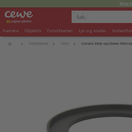
Kjøp f
Kamera
Objektiv
Fototilbehør
Lys og studio
Instantfo
Fototilbehør
Filter
Caruba Step-up/Down Filtera