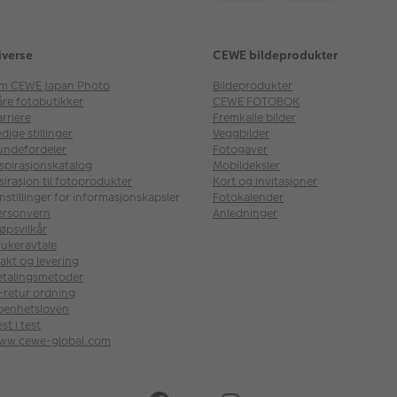
iverse
CEWE bildeprodukter
m CEWE Japan Photo
Bildeprodukter
åre fotobutikker
CEWE FOTOBOK
rriere
Fremkalle bilder
dige stillinger
Veggbilder
undefordeler
Fotogaver
nspirasjonskatalog
Mobildeksler
sirasjon til fotoprodukter
Kort og invitasjoner
nstillinger for informasjonskapsler
Fotokalender
ersonvern
Anledninger
øpsvilkår
rukeravtale
akt og levering
etalingsmetoder
l-retur ordning
penhetsloven
st i test
ww.cewe-global.com