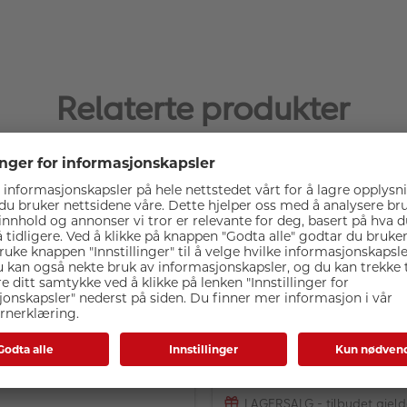
Relaterte produkter
KAMPANJE
ep-up/Down
Caruba Step-up/down A
terring 62mm - 82mm
55mm - 58mm
LAGERSALG - tilbudet gjeld