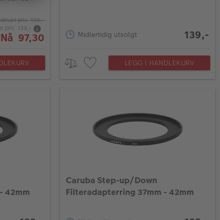
dinær pris 139,-
e pris 139,-
139,-
Midlertidig utsolgt
Nå 97,30
NDLEKURV
LEGG I HANDLEKURV
Caruba Step-up/Down
 - 42mm
Filteradapterring 37mm - 42mm