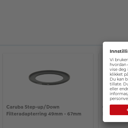
Caruba Step-up/Down
Caruba St
Filteradapterring 49mm - 67mm
Filteradap