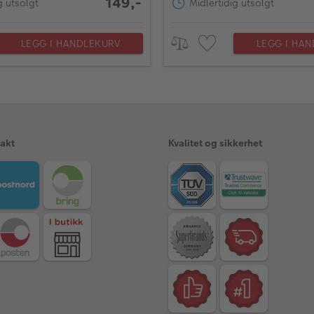
149,-
g utsolgt
Midlertidig utsolgt
LEGG I HANDLEKURV
LEGG I HA
rakt
Kvalitet og sikkerhet