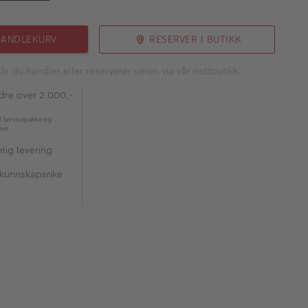
HANDLEKURV
RESERVER I BUTIKK
år du handler eller reserverer varen via vår nettbutikk.
rdre over 2 000,-
l Servicepakke og
kker
lig levering
 kunnskapsrike