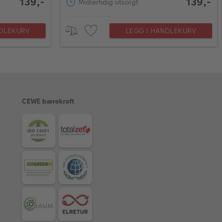
139,-
139,-
Midlertidig utsolgt
NDLEKURV
LEGG I HANDLEKURV
CEWE bærekraft