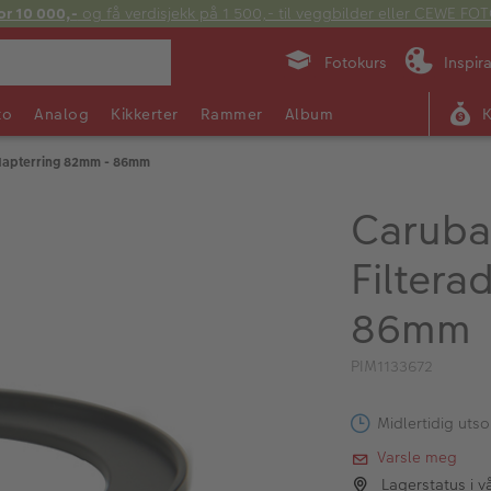
or 10 000,-
og få verdisjekk på 1 500,- til veggbilder eller CEWE F
Fotokurs
Inspir
to
Analog
Kikkerter
Rammer
Album
dapterring 82mm - 86mm
Caruba
Filtera
86mm
PIM1133672
Midlertidig utso
Varsle meg
Lagerstatus i v