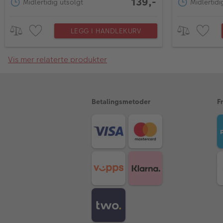
139,-
Midlertidig utsolgt
Midlertidi
LEGG I HANDLEKURV
Vis mer relaterte produkter
Betalingsmetoder
F