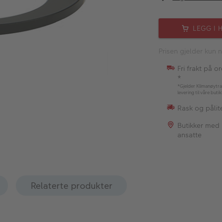
LEGG I 
Prisen gjelder kun n
Fri frakt på o
*
*Gjelder Klimanøytra
levering til våre buti
Rask og pålite
Butikker med
ansatte
Relaterte produkter