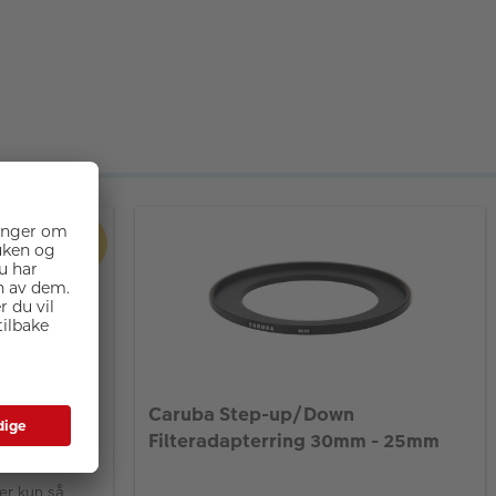
-30%
dapterring
Caruba Step-up/Down
Filteradapterring 30mm - 25mm
er kun så