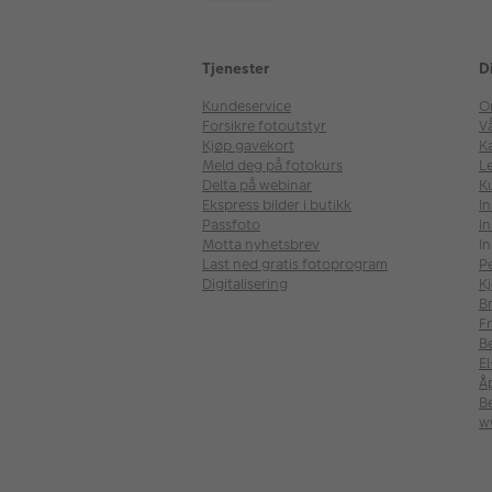
Tjenester
D
Kundeservice
O
Forsikre fotoutstyr
V
Kjøp gavekort
Ka
Meld deg på fotokurs
Le
Delta på webinar
K
Ekspress bilder i butikk
I
Passfoto
In
Motta nyhetsbrev
In
Last ned gratis fotoprogram
P
Digitalisering
Kj
B
Fr
B
E
Å
Be
w