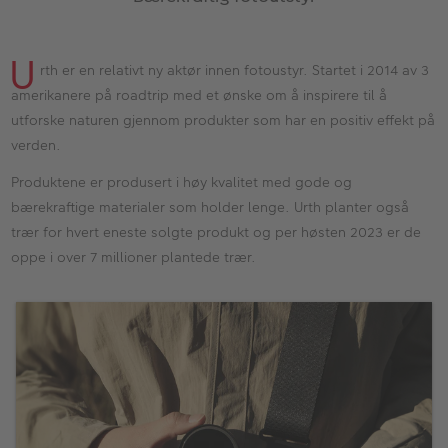
ALBUM
Kampanjer
U
rth er en relativt ny aktør innen fotoustyr. Startet i 2014 av 3
Merker
amerikanere på roadtrip med et ønske om å inspirere til å
utforske naturen gjennom produkter som har en positiv effekt på
Lagersalg
verden.
Bildeprodukter
Produktene er produsert i høy kvalitet med gode og
bærekraftige materialer som holder lenge. Urth planter også
trær for hvert eneste solgte produkt og per høsten 2023 er de
Fotokurs
oppe i over 7 millioner plantede trær.
Inspirasjon
Butikkoversikt