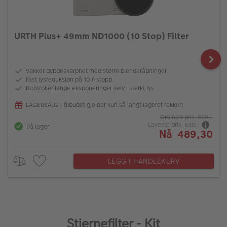
URTH Plus+ 49mm ND1000 (10 Stop) Filter
Vakker dybdeskarphet med større blenderåpninger
Fast lysreduksjon på 10 f-stopp
Kontroller lange eksponeringer selv i sterkt lys
LAGERSALG - tilbudet gjelder kun så langt lageret rekker!
Ordinær pris 699,-
Laveste pris 699,-
På lager
Nå 489,30
LEGG I HANDLEKURV
Stjernefilter - Kit