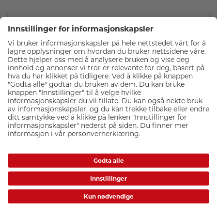
URTH Plus+ 46mm UV Filter
Legger til et ekstra lag med beskyttelse for å beskytte linsen mot
skade
Fjerner UV-lys for skarpere bilder
Fjerner blåstikk for renere farger
549,-
På lager