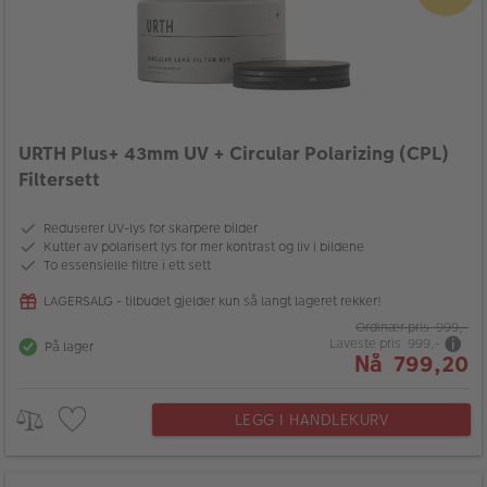
URTH Plus+ 43mm UV + Circular Polarizing (CPL)
Filtersett
Reduserer UV-lys for skarpere bilder
Kutter av polarisert lys for mer kontrast og liv i bildene
To essensielle filtre i ett sett
LAGERSALG - tilbudet gjelder kun så langt lageret rekker!
Ordinær pris 999,-
Laveste pris 999,-
På lager
Nå 799,20
LEGG I HANDLEKURV