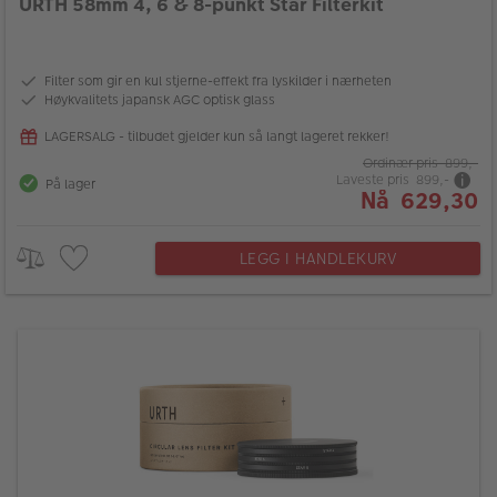
URTH 58mm 4, 6 & 8-punkt Star Filterkit
Filter som gir en kul stjerne-effekt fra lyskilder i nærheten
Høykvalitets japansk AGC optisk glass
LAGERSALG - tilbudet gjelder kun så langt lageret rekker!
Ordinær pris 899,-
Laveste pris 899,-
På lager
Nå 629,30
LEGG I HANDLEKURV