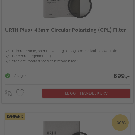
URTH Plus+ 43mm Circular Polarizing (CPL) Filter
Filtrerer refleksjoner fra vann, glass og ikke-metalliske overflater
Gir bedre fargemetning
Sterkere kontrast for mer levende bilder
699,-
På lager
LEGG I HANDLEKURV
KAMPANJE
-30%