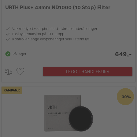
URTH Plus+ 43mm ND1000 (10 Stop) Filter
Vakker dybdeskarphet med større blenderåpninger
Fast lysreduksjon på 10 f-stopp
Kontroller lange eksponeringer selv i sterkt lys
649,-
På lager
LEGG I HANDLEKURV
KAMPANJE
-30%