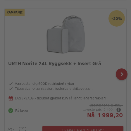
KAMPANJE
-20%
URTH Norite 24L Ryggsekk + Insert Grå
Værbestandig 600D resirkulert nylon
Tilpassbar organisasjon, justerbare skillevegger.
LAGERSALG - tilbudet gjelder kun så langt lageret rekker!
Ordinær pris 2 499,-
Laveste pris 2 499,-
På lager
Nå 1 999,20
LEGG I HANDLEKURV