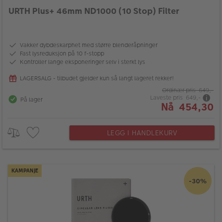
URTH Plus+ 46mm ND1000 (10 Stop) Filter
Vakker dybdeskarphet med større blenderåpninger
Fast lysreduksjon på 10 f-stopp
Kontroller lange eksponeringer selv i sterkt lys
LAGERSALG - tilbudet gjelder kun så langt lageret rekker!
Ordinær pris 649,-
Laveste pris 649,-
På lager
Nå 454,30
LEGG I HANDLEKURV
KAMPANJE
-30%