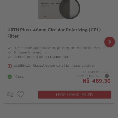
URTH Plus+ 46mm Circular Polarizing (CPL)
Filter
Filtrerer refleksjoner fra vann, glass og ikke-metalliske overflater
Gir bedre fargemetning
Sterkere kontrast for mer levende bilder
LAGERSALG - tilbudet gjelder kun så langt lageret rekker!
Ordinær pris 699,-
Laveste pris 699,-
På lager
Nå 489,30
LEGG I HANDLEKURV