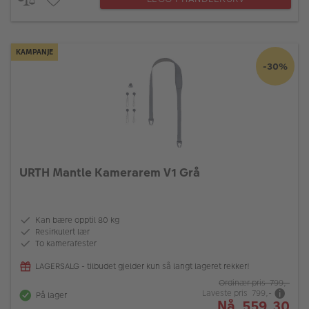
KAMPANJE
-30%
URTH Mantle Kamerarem V1 Grå
Kan bære opptil 80 kg
Resirkulert lær
To kamerafester
LAGERSALG - tilbudet gjelder kun så langt lageret rekker!
Ordinær pris 799,-
Laveste pris 799,-
På lager
Nå 559,30