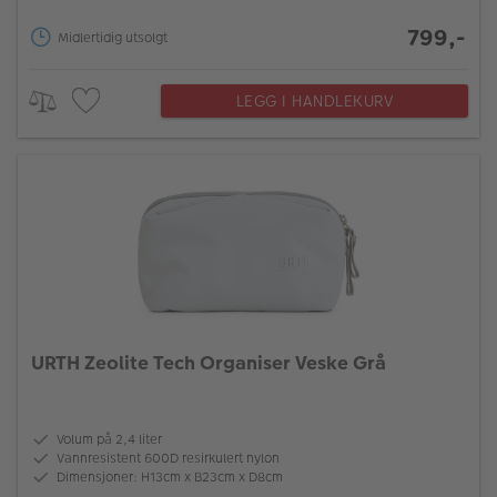
799,-
Midlertidig utsolgt
LEGG I HANDLEKURV
URTH Zeolite Tech Organiser Veske Grå
Volum på 2,4 liter
Vannresistent 600D resirkulert nylon
Dimensjoner: H13cm x B23cm x D8cm